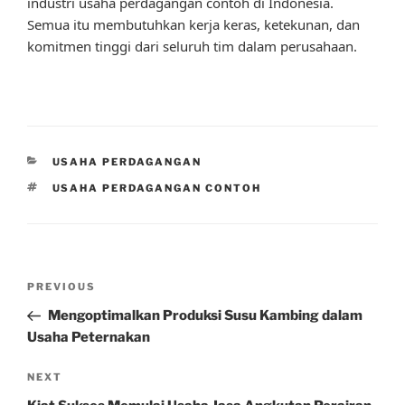
industri usaha perdagangan contoh di Indonesia.
Semua itu membutuhkan kerja keras, ketekunan, dan
komitmen tinggi dari seluruh tim dalam perusahaan.
CATEGORIES
USAHA PERDAGANGAN
TAGS
USAHA PERDAGANGAN CONTOH
Post
Previous
PREVIOUS
navigation
Post
Mengoptimalkan Produksi Susu Kambing dalam
Usaha Peternakan
Next
NEXT
Post