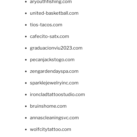
aryouthfishing.com
united-basketball.com
tios-tacos.com
cafecito-satx.com
graduacionviu2023.com
pecanjackstogo.com
zengardendayspa.com
sparklejewelryinc.com
ironcladtattoostudio.com
bruinshome.com
annascleaningsvc.com
wolfcitytattoo.com