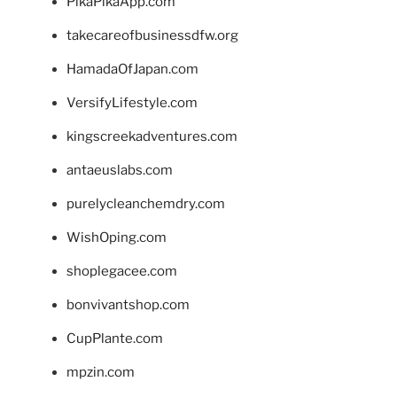
PikaPikaApp.com
takecareofbusinessdfw.org
HamadaOfJapan.com
VersifyLifestyle.com
kingscreekadventures.com
antaeuslabs.com
purelycleanchemdry.com
WishOping.com
shoplegacee.com
bonvivantshop.com
CupPlante.com
mpzin.com