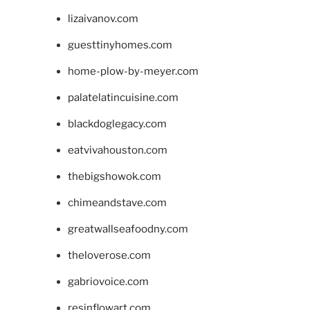
lizaivanov.com
guesttinyhomes.com
home-plow-by-meyer.com
palatelatincuisine.com
blackdoglegacy.com
eatvivahouston.com
thebigshowok.com
chimeandstave.com
greatwallseafoodny.com
theloverose.com
gabriovoice.com
resinflowart.com