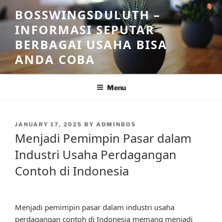
Skip
BOSSWINGSDULUTH –
to
INFORMASI SEPUTAR
content
BERBAGAI USAHA BISA
ANDA COBA
Menu
POSTED
JANUARY 17, 2025
BY
ADMINBOS
ON
Menjadi Pemimpin Pasar dalam
Industri Usaha Perdagangan
Contoh di Indonesia
Menjadi pemimpin pasar dalam industri usaha
perdagangan contoh di Indonesia memang menjadi