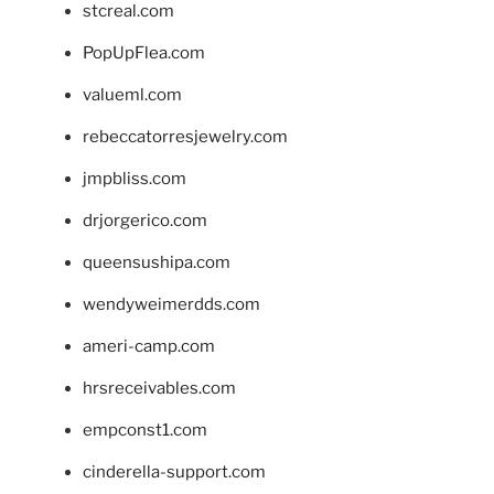
stcreal.com
PopUpFlea.com
valueml.com
rebeccatorresjewelry.com
jmpbliss.com
drjorgerico.com
queensushipa.com
wendyweimerdds.com
ameri-camp.com
hrsreceivables.com
empconst1.com
cinderella-support.com