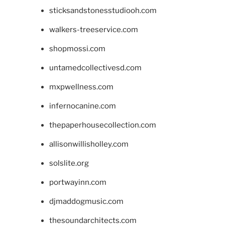
sticksandstonesstudiooh.com
walkers-treeservice.com
shopmossi.com
untamedcollectivesd.com
mxpwellness.com
infernocanine.com
thepaperhousecollection.com
allisonwillisholley.com
solslite.org
portwayinn.com
djmaddogmusic.com
thesoundarchitects.com