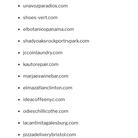
unavozparadios.com
shoes-vert.com
elbotanicopanama.com
shadyoaksrockportrvpark.com
jccoinlaundry.com
kautorepair.com
marjaeswinebar.com
elmazatlanclinton.com
ideacoffeenyc.com
odieschillicothe.com
lacantinitagalesburg.com
pizzadeliverybristol.com