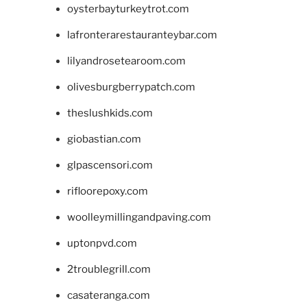
oysterbayturkeytrot.com
lafronterarestauranteybar.com
lilyandrosetearoom.com
olivesburgberrypatch.com
theslushkids.com
giobastian.com
glpascensori.com
rifloorepoxy.com
woolleymillingandpaving.com
uptonpvd.com
2troublegrill.com
casateranga.com