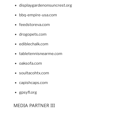
displaygardenonsuncrest.org
bbq-empire-usa.com
feedstoreva.com
drogopets.com
ediblechalk.com
tabletennisnearme.com
oaksofa.com
soultacohtx.com
capishcaps.com
gpsyfl.org
MEDIA PARTNER III