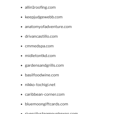
allin1roofing.com
keepjudgewebb.com
anatomyofadventure.com
drivancastillo.com
cmmedspa.com
midletontkd.com
gardensandgrills.com
basilfoodwine.com
nikko-tochigi.net
caribbean-corner.com
bluemoongiftcards.com
rivercitysteampunkexpo.com