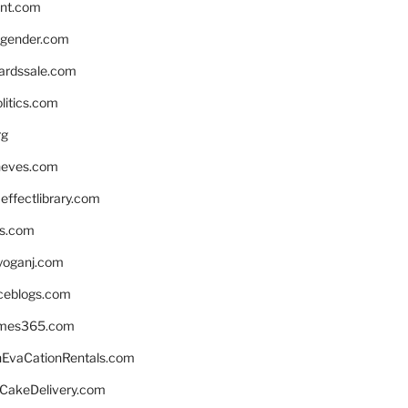
nnt.com
gender.com
ardssale.com
litics.com
rg
neves.com
ffectlibrary.com
ns.com
yoganj.com
rceblogs.com
ames365.com
EvaCationRentals.com
rCakeDelivery.com