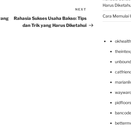
Harus Diketahu
NEXT
Next
Cara Memulai 
Post
yang
Rahasia Sukses Usaha Bakso: Tips
dan Trik yang Harus Diketahui
okhealt
theinte
unbound
catfrien
marianli
wayward
pidfloo
bancode
betterm