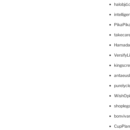
halobjd
intellig
PikaPik
takecar
Hamada
VersifyL
kingscr
antaeus
purelyc
WishOp
shopleg
bonviva
CupPlan