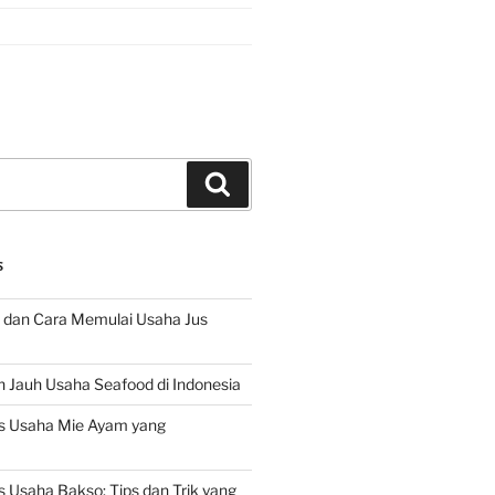
Search
S
 dan Cara Memulai Usaha Jus
 Jauh Usaha Seafood di Indonesia
s Usaha Mie Ayam yang
 Usaha Bakso: Tips dan Trik yang