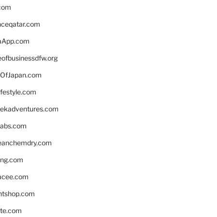
.com
enceqatar.com
aApp.com
eofbusinessdfw.org
OfJapan.com
ifestyle.com
eekadventures.com
labs.com
leanchemdry.com
ing.com
acee.com
ntshop.com
te.com