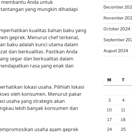
an membantu Anda untuk
December 20
n tantangan yang mungkin dihadapi
November 20
October 2024
memperhatikan kualitas bahan baku yang
m geprek. Menurut chef terkenal,
September 20
han baku adalah kunci utama dalam
August 2024
at dan berkualitas. Pastikan Anda
ng segar dan berkualitas dalam
endapatkan rasa yang enak dan
M
T
rhatikan lokasi usaha. Pilihlah lokasi
akses oleh konsumen. Menurut pakar
3
4
asi usaha yang strategis akan
ngkau lebih banyak konsumen dan
10
11
17
18
 mempromosikan usaha ayam geprek
24
25