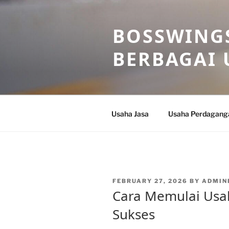
Skip
to
BOSSWINGS
content
BERBAGAI 
Usaha Jasa
Usaha Perdagang
POSTED
FEBRUARY 27, 2026
BY
ADMIN
ON
Cara Memulai Usa
Sukses