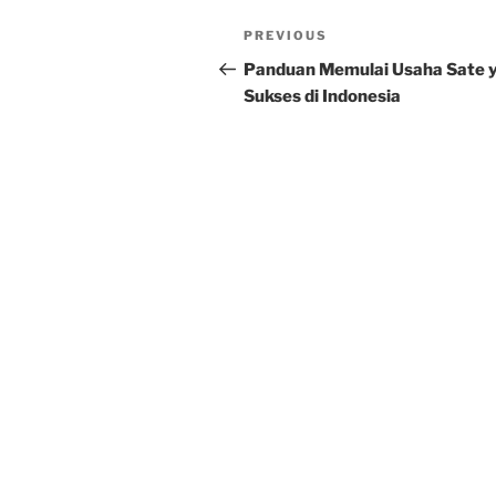
Post
Previous
PREVIOUS
navigation
Post
Panduan Memulai Usaha Sate 
Sukses di Indonesia