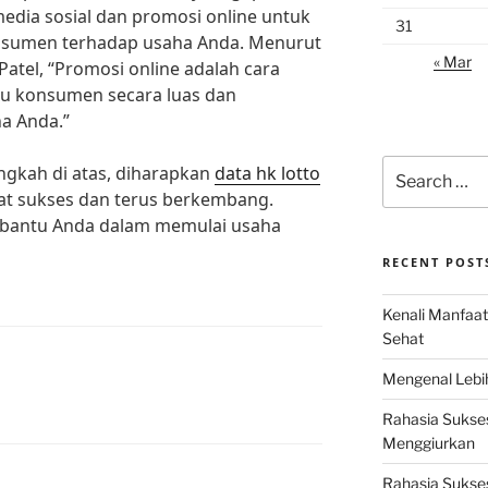
dia sosial dan promosi online untuk
31
sumen terhadap usaha Anda. Menurut
« Mar
Patel, “Promosi online adalah cara
au konsumen secara luas dan
a Anda.”
Search
ngkah di atas, diharapkan
data hk lotto
for:
t sukses dan terus berkembang.
mbantu Anda dalam memulai usaha
RECENT POST
Kenali Manfaat
Sehat
Mengenal Lebih
Rahasia Sukse
Menggiurkan
Rahasia Sukses