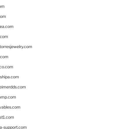
om
com
ea.com
.com
torresjewelry.com
s.com
ico.com
shipa.com
eimerdds.com
camp.com
ivables.com
st1.com
la-support.com