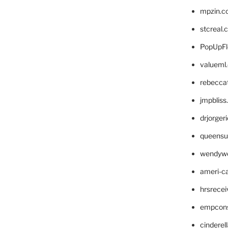
mpzin.c
stcreal.
PopUpFl
valueml
rebecca
jmpblis
drjorger
queensu
wendyw
ameri-
hrsrece
empcon
cinderel