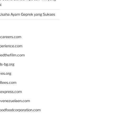
i
Usaha Ayam Geprek yang Sukses
hcareers.com
xperience.com
edthefilm.com
ds-bg.org
ves.org
tees.com
rsexpress.com
venezuelaen.com
oodfoodcorporation.com