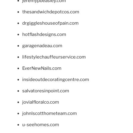
jeremypbeasley.com
thesandwichdepotcos.com
drgiggleshouseofpain.com
hotflashdesigns.com
garagenadeau.com
lifestylechauffeurservice.com
EverNewNails.com
insideoutdecoratingcentre.com
salvatoresinpoint.com
jovialfloralco.com
johnlscotthometeam.com
u-seehomes.com