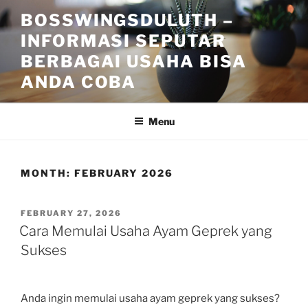
Skip
BOSSWINGSDULUTH –
to
INFORMASI SEPUTAR
content
BERBAGAI USAHA BISA
ANDA COBA
Menu
MONTH:
FEBRUARY 2026
POSTED
FEBRUARY 27, 2026
ON
Cara Memulai Usaha Ayam Geprek yang
Sukses
Anda ingin memulai usaha ayam geprek yang sukses?