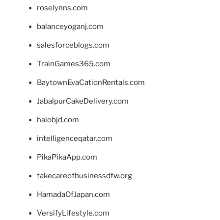
roselynns.com
balanceyoganj.com
salesforceblogs.com
TrainGames365.com
BaytownEvaCationRentals.com
JabalpurCakeDelivery.com
halobjd.com
intelligenceqatar.com
PikaPikaApp.com
takecareofbusinessdfw.org
HamadaOfJapan.com
VersifyLifestyle.com