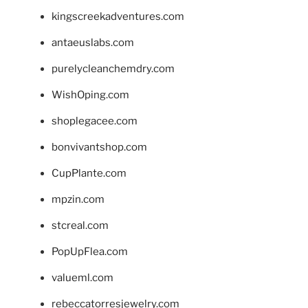
kingscreekadventures.com
antaeuslabs.com
purelycleanchemdry.com
WishOping.com
shoplegacee.com
bonvivantshop.com
CupPlante.com
mpzin.com
stcreal.com
PopUpFlea.com
valueml.com
rebeccatorresjewelry.com