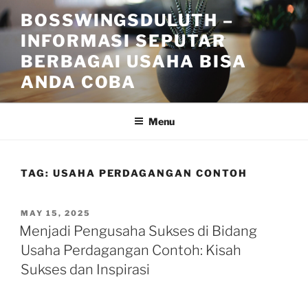
Skip
BOSSWINGSDULUTH –
to
INFORMASI SEPUTAR
content
BERBAGAI USAHA BISA
ANDA COBA
Menu
TAG:
USAHA PERDAGANGAN CONTOH
POSTED
MAY 15, 2025
ON
Menjadi Pengusaha Sukses di Bidang
Usaha Perdagangan Contoh: Kisah
Sukses dan Inspirasi