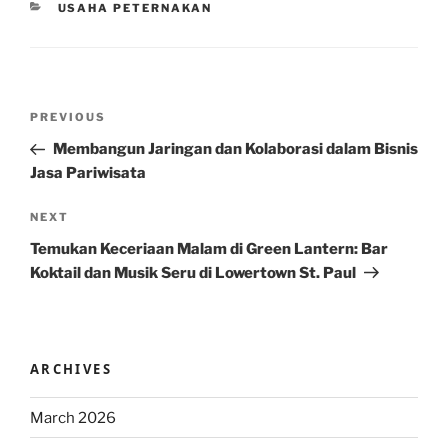
CATEGORIES
USAHA PETERNAKAN
Post
Previous
PREVIOUS
navigation
Post
Membangun Jaringan dan Kolaborasi dalam Bisnis
Jasa Pariwisata
Next
NEXT
Post
Temukan Keceriaan Malam di Green Lantern: Bar
Koktail dan Musik Seru di Lowertown St. Paul
ARCHIVES
March 2026