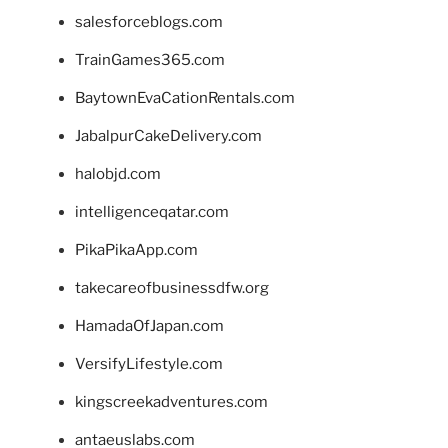
salesforceblogs.com
TrainGames365.com
BaytownEvaCationRentals.com
JabalpurCakeDelivery.com
halobjd.com
intelligenceqatar.com
PikaPikaApp.com
takecareofbusinessdfw.org
HamadaOfJapan.com
VersifyLifestyle.com
kingscreekadventures.com
antaeuslabs.com