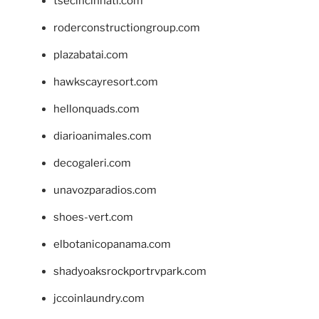
tsecincinnati.com
roderconstructiongroup.com
plazabatai.com
hawkscayresort.com
hellonquads.com
diarioanimales.com
decogaleri.com
unavozparadios.com
shoes-vert.com
elbotanicopanama.com
shadyoaksrockportrvpark.com
jccoinlaundry.com