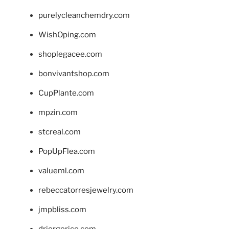
purelycleanchemdry.com
WishOping.com
shoplegacee.com
bonvivantshop.com
CupPlante.com
mpzin.com
stcreal.com
PopUpFlea.com
valueml.com
rebeccatorresjewelry.com
jmpbliss.com
drjorgerico.com