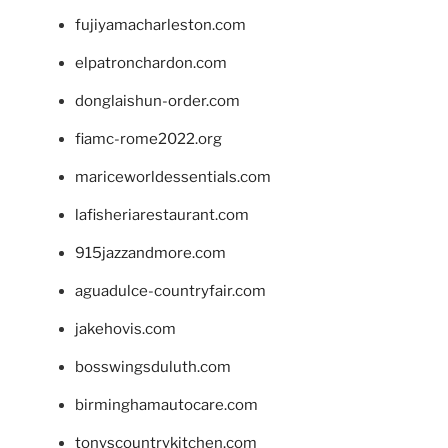
fujiyamacharleston.com
elpatronchardon.com
donglaishun-order.com
fiamc-rome2022.org
mariceworldessentials.com
lafisheriarestaurant.com
915jazzandmore.com
aguadulce-countryfair.com
jakehovis.com
bosswingsduluth.com
birminghamautocare.com
tonyscountrykitchen.com