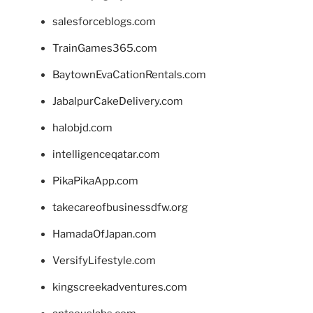
salesforceblogs.com
TrainGames365.com
BaytownEvaCationRentals.com
JabalpurCakeDelivery.com
halobjd.com
intelligenceqatar.com
PikaPikaApp.com
takecareofbusinessdfw.org
HamadaOfJapan.com
VersifyLifestyle.com
kingscreekadventures.com