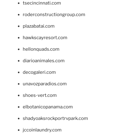
tsecincinnati.com
roderconstructiongroup.com
plazabatai.com
hawkscayresort.com
hellonquads.com
diarioanimales.com
decogaleri.com
unavozparadios.com
shoes-vert.com
elbotanicopanama.com
shadyoaksrockportrvpark.com
jccoinlaundry.com