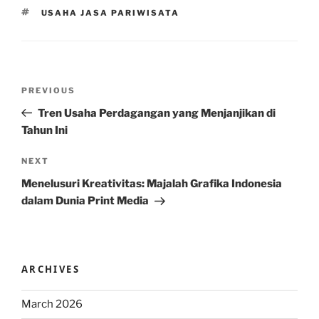
TAGS
USAHA JASA PARIWISATA
Post
Previous
PREVIOUS
navigation
Post
Tren Usaha Perdagangan yang Menjanjikan di
Tahun Ini
Next
NEXT
Post
Menelusuri Kreativitas: Majalah Grafika Indonesia
dalam Dunia Print Media
ARCHIVES
March 2026