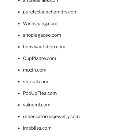
antaeuslabs.com
purelycleanchemdry.com
WishOping.com
shoplegacee.com
bonvivantshop.com
CupPlante.com
mpzin.com
stcreal.com
PopUpFlea.com
valueml.com
rebeccatorresjewelry.com
jmpbliss.com