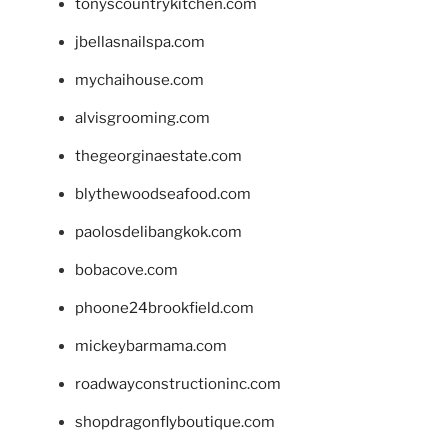
tonyscountrykitchen.com
jbellasnailspa.com
mychaihouse.com
alvisgrooming.com
thegeorginaestate.com
blythewoodseafood.com
paolosdelibangkok.com
bobacove.com
phoone24brookfield.com
mickeybarmama.com
roadwayconstructioninc.com
shopdragonflyboutique.com