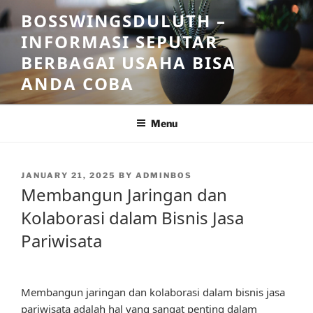
Skip
BOSSWINGSDULUTH –
to
INFORMASI SEPUTAR
content
BERBAGAI USAHA BISA
ANDA COBA
Menu
POSTED
JANUARY 21, 2025
BY
ADMINBOS
ON
Membangun Jaringan dan
Kolaborasi dalam Bisnis Jasa
Pariwisata
Membangun jaringan dan kolaborasi dalam bisnis jasa
pariwisata adalah hal yang sangat penting dalam