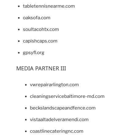
tabletennisnearme.com
oaksofa.com
soultacohtx.com
capishcaps.com
gpsyfl.org
MEDIA PARTNER III
vwrepairarlington.com
cleaningservicebaltimore-md.com
beckslandscapeandfence.com
vistaaltadelveramendi.com
coastlinecateringnc.com