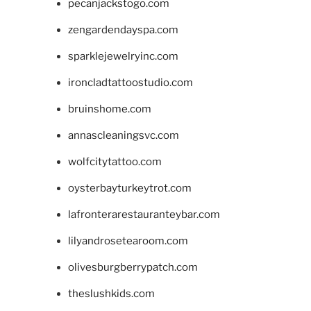
pecanjackstogo.com
zengardendayspa.com
sparklejewelryinc.com
ironcladtattoostudio.com
bruinshome.com
annascleaningsvc.com
wolfcitytattoo.com
oysterbayturkeytrot.com
lafronterarestauranteybar.com
lilyandrosetearoom.com
olivesburgberrypatch.com
theslushkids.com