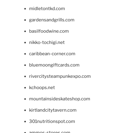
midletontkd.com
gardensandgrills.com
basilfoodwine.com
nikko-tochigi.net
caribbean-corner.com
bluemoongiftcards.com
rivercitysteampunkexpo.com
kchoops.net
mountainsideskateshop.com
kirtlandcitytavern.com
301nutritionspot.com
ammos-stores.com