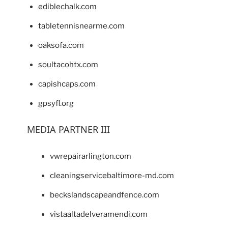
ediblechalk.com
tabletennisnearme.com
oaksofa.com
soultacohtx.com
capishcaps.com
gpsyfl.org
MEDIA PARTNER III
vwrepairarlington.com
cleaningservicebaltimore-md.com
beckslandscapeandfence.com
vistaaltadelveramendi.com