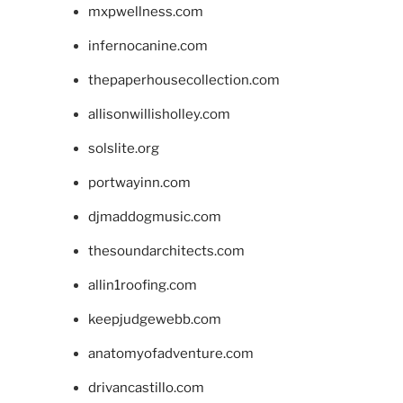
mxpwellness.com
infernocanine.com
thepaperhousecollection.com
allisonwillisholley.com
solslite.org
portwayinn.com
djmaddogmusic.com
thesoundarchitects.com
allin1roofing.com
keepjudgewebb.com
anatomyofadventure.com
drivancastillo.com