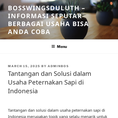
Skip
BOSSWINGSDULUTH –
to
INFORMASI SEPUTAR
content
BERBAGAI USAHA BISA
ANDA COBA
Menu
POSTED
MARCH 15, 2025
BY
ADMINBOS
ON
Tantangan dan Solusi dalam
Usaha Peternakan Sapi di
Indonesia
Tantangan dan solusi dalam usaha peternakan sapi di
Indonesia merupakan topik yang selalu menarik untuk