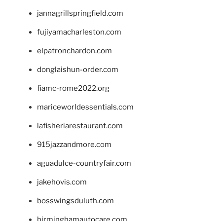
jannagrillspringfield.com
fujiyamacharleston.com
elpatronchardon.com
donglaishun-order.com
fiamc-rome2022.org
mariceworldessentials.com
lafisheriarestaurant.com
915jazzandmore.com
aguadulce-countryfair.com
jakehovis.com
bosswingsduluth.com
birminghamautocare.com