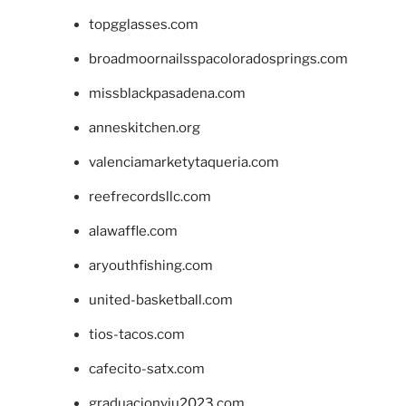
topgglasses.com
broadmoornailsspacoloradosprings.com
missblackpasadena.com
anneskitchen.org
valenciamarketytaqueria.com
reefrecordsllc.com
alawaffle.com
aryouthfishing.com
united-basketball.com
tios-tacos.com
cafecito-satx.com
graduacionviu2023.com