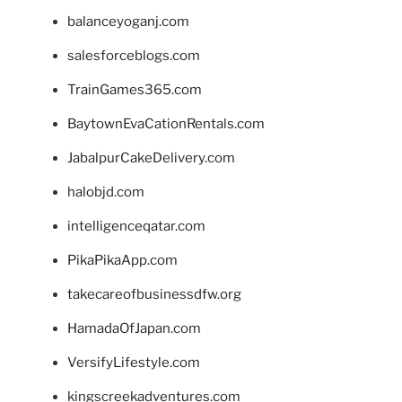
balanceyoganj.com
salesforceblogs.com
TrainGames365.com
BaytownEvaCationRentals.com
JabalpurCakeDelivery.com
halobjd.com
intelligenceqatar.com
PikaPikaApp.com
takecareofbusinessdfw.org
HamadaOfJapan.com
VersifyLifestyle.com
kingscreekadventures.com