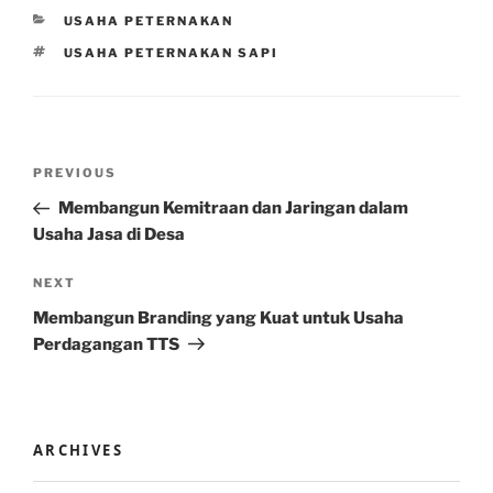
CATEGORIES
USAHA PETERNAKAN
TAGS
USAHA PETERNAKAN SAPI
Post
Previous
PREVIOUS
navigation
Post
Membangun Kemitraan dan Jaringan dalam
Usaha Jasa di Desa
Next
NEXT
Post
Membangun Branding yang Kuat untuk Usaha
Perdagangan TTS
ARCHIVES