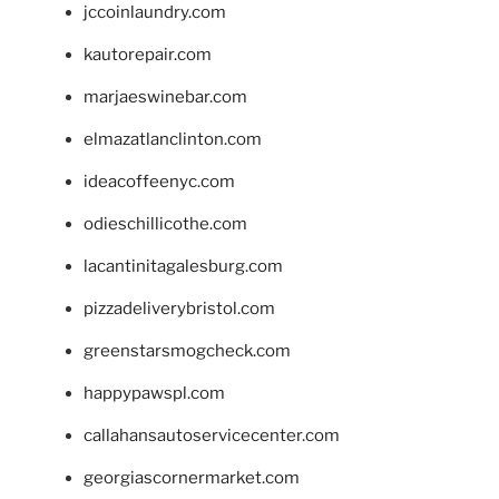
jccoinlaundry.com
kautorepair.com
marjaeswinebar.com
elmazatlanclinton.com
ideacoffeenyc.com
odieschillicothe.com
lacantinitagalesburg.com
pizzadeliverybristol.com
greenstarsmogcheck.com
happypawspl.com
callahansautoservicecenter.com
georgiascornermarket.com