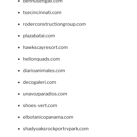
bennusehgall.com
tsecincinnati.com
roderconstructiongroup.com
plazabatai.com
hawkscayresort.com
hellonquads.com
diarioanimales.com
decogaleri.com
unavozparadios.com
shoes-vert.com
elbotanicopanama.com
shadyoaksrockportrvpark.com