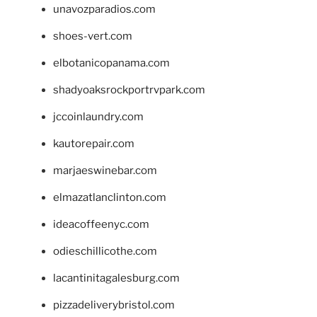
unavozparadios.com
shoes-vert.com
elbotanicopanama.com
shadyoaksrockportrvpark.com
jccoinlaundry.com
kautorepair.com
marjaeswinebar.com
elmazatlanclinton.com
ideacoffeenyc.com
odieschillicothe.com
lacantinitagalesburg.com
pizzadeliverybristol.com