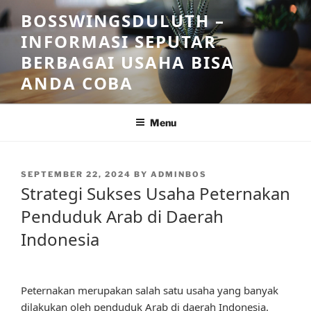
Skip
BOSSWINGSDULUTH –
to
INFORMASI SEPUTAR
content
BERBAGAI USAHA BISA
ANDA COBA
Menu
POSTED
SEPTEMBER 22, 2024
BY
ADMINBOS
ON
Strategi Sukses Usaha Peternakan
Penduduk Arab di Daerah
Indonesia
Peternakan merupakan salah satu usaha yang banyak
dilakukan oleh penduduk Arab di daerah Indonesia.