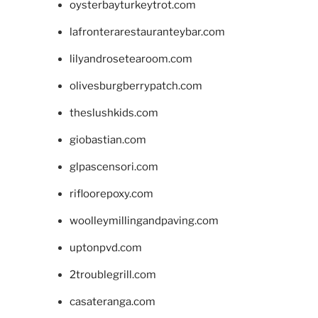
oysterbayturkeytrot.com
lafronterarestauranteybar.com
lilyandrosetearoom.com
olivesburgberrypatch.com
theslushkids.com
giobastian.com
glpascensori.com
rifloorepoxy.com
woolleymillingandpaving.com
uptonpvd.com
2troublegrill.com
casateranga.com