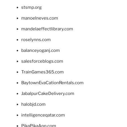
stsmp.org
manoelneves.com
mandelaeffectlibrary.com
roselynns.com
balanceyoganj.com
salesforceblogs.com
TrainGames365.com
BaytownEvaCationRentals.com
JabalpurCakeDelivery.com
halobjd.com
intelligenceqatar.com
PikaPikaApp.com