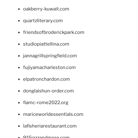
oakberry-kuwait.com
quartzliterary.com
friendsofbroderickpark.com
studiopiattellina.com
jannagrillspringfield.com
fujiyamacharleston.com
elpatronchardon.com
donglaishun-order.com
fiamc-rome2022.org
mariceworldessentials.com
lafisheriarestaurant.com
915jazzandmore.com