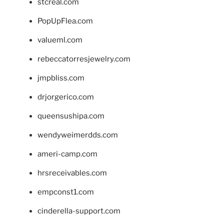
stcreal.com
PopUpFlea.com
valueml.com
rebeccatorresjewelry.com
jmpbliss.com
drjorgerico.com
queensushipa.com
wendyweimerdds.com
ameri-camp.com
hrsreceivables.com
empconst1.com
cinderella-support.com