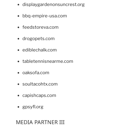
displaygardenonsuncrest.org
bbq-empire-usa.com
feedstoreva.com
drogopets.com
ediblechalk.com
tabletennisnearme.com
oaksofa.com
soultacohtx.com
capishcaps.com
gpsyfl.org
MEDIA PARTNER III