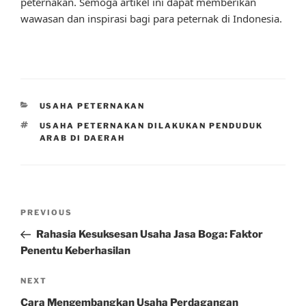
peternakan. Semoga artikel ini dapat memberikan
wawasan dan inspirasi bagi para peternak di Indonesia.
CATEGORIES
USAHA PETERNAKAN
TAGS
USAHA PETERNAKAN DILAKUKAN PENDUDUK
ARAB DI DAERAH
Post
Previous
PREVIOUS
navigation
Post
Rahasia Kesuksesan Usaha Jasa Boga: Faktor
Penentu Keberhasilan
Next
NEXT
Post
Cara Mengembangkan Usaha Perdagangan