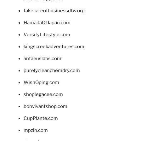
takecareofbusinessdfw.org
HamadaOfJapan.com
VersifyLifestyle.com
kingscreekadventures.com
antaeuslabs.com
purelycleanchemdry.com
WishOping.com
shoplegacee.com
bonvivantshop.com
CupPlante.com
mpzin.com