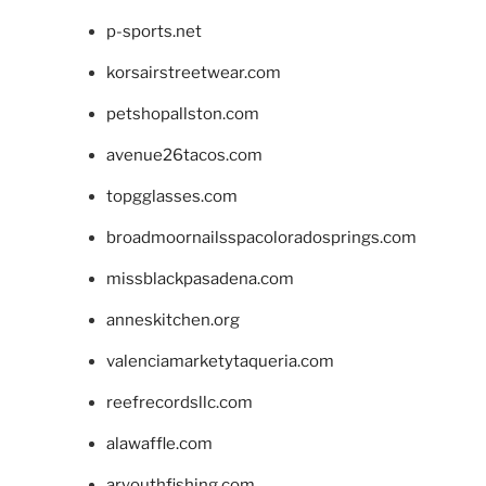
p-sports.net
korsairstreetwear.com
petshopallston.com
avenue26tacos.com
topgglasses.com
broadmoornailsspacoloradosprings.com
missblackpasadena.com
anneskitchen.org
valenciamarketytaqueria.com
reefrecordsllc.com
alawaffle.com
aryouthfishing.com