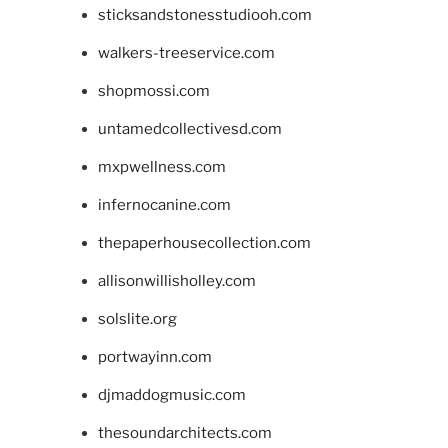
sticksandstonesstudiooh.com
walkers-treeservice.com
shopmossi.com
untamedcollectivesd.com
mxpwellness.com
infernocanine.com
thepaperhousecollection.com
allisonwillisholley.com
solslite.org
portwayinn.com
djmaddogmusic.com
thesoundarchitects.com