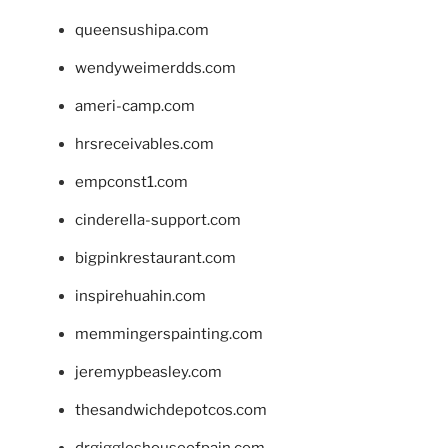
queensushipa.com
wendyweimerdds.com
ameri-camp.com
hrsreceivables.com
empconst1.com
cinderella-support.com
bigpinkrestaurant.com
inspirehuahin.com
memmingerspainting.com
jeremypbeasley.com
thesandwichdepotcos.com
drgiggleshouseofpain.com