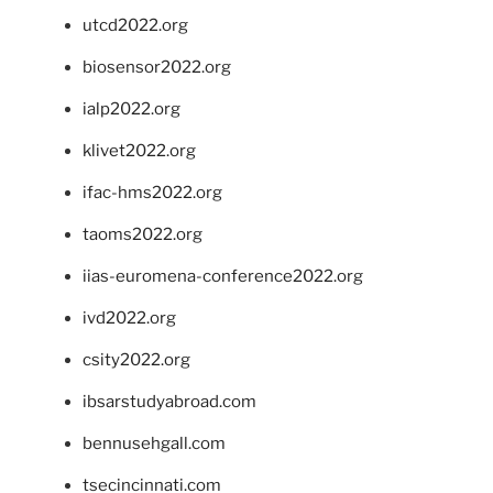
utcd2022.org
biosensor2022.org
ialp2022.org
klivet2022.org
ifac-hms2022.org
taoms2022.org
iias-euromena-conference2022.org
ivd2022.org
csity2022.org
ibsarstudyabroad.com
bennusehgall.com
tsecincinnati.com