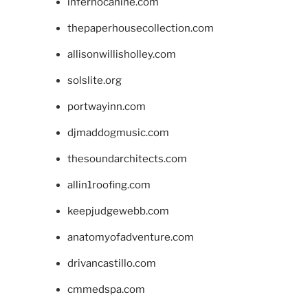
infernocanine.com
thepaperhousecollection.com
allisonwillisholley.com
solslite.org
portwayinn.com
djmaddogmusic.com
thesoundarchitects.com
allin1roofing.com
keepjudgewebb.com
anatomyofadventure.com
drivancastillo.com
cmmedspa.com