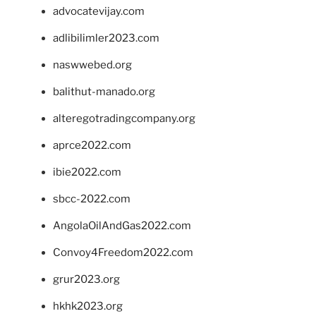
advocatevijay.com
adlibilimler2023.com
naswwebed.org
balithut-manado.org
alteregotradingcompany.org
aprce2022.com
ibie2022.com
sbcc-2022.com
AngolaOilAndGas2022.com
Convoy4Freedom2022.com
grur2023.org
hkhk2023.org