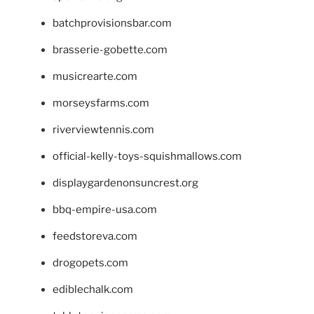
batchprovisionsbar.com
brasserie-gobette.com
musicrearte.com
morseysfarms.com
riverviewtennis.com
official-kelly-toys-squishmallows.com
displaygardenonsuncrest.org
bbq-empire-usa.com
feedstoreva.com
drogopets.com
ediblechalk.com