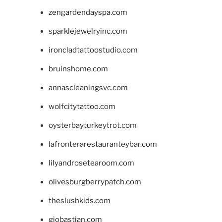
zengardendayspa.com
sparklejewelryinc.com
ironcladtattoostudio.com
bruinshome.com
annascleaningsvc.com
wolfcitytattoo.com
oysterbayturkeytrot.com
lafronterarestauranteybar.com
lilyandrosetearoom.com
olivesburgberrypatch.com
theslushkids.com
giobastian.com