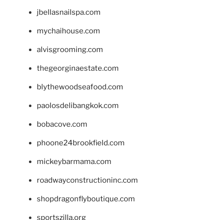
jbellasnailspa.com
mychaihouse.com
alvisgrooming.com
thegeorginaestate.com
blythewoodseafood.com
paolosdelibangkok.com
bobacove.com
phoone24brookfield.com
mickeybarmama.com
roadwayconstructioninc.com
shopdragonflyboutique.com
sportszilla.org