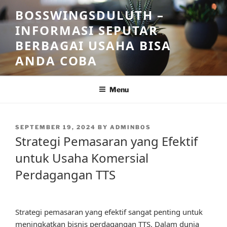
Skip
BOSSWINGSDULUTH –
to
INFORMASI SEPUTAR
content
BERBAGAI USAHA BISA
ANDA COBA
Menu
POSTED
SEPTEMBER 19, 2024
BY
ADMINBOS
ON
Strategi Pemasaran yang Efektif
untuk Usaha Komersial
Perdagangan TTS
Strategi pemasaran yang efektif sangat penting untuk
meningkatkan bisnis perdagangan TTS. Dalam dunia