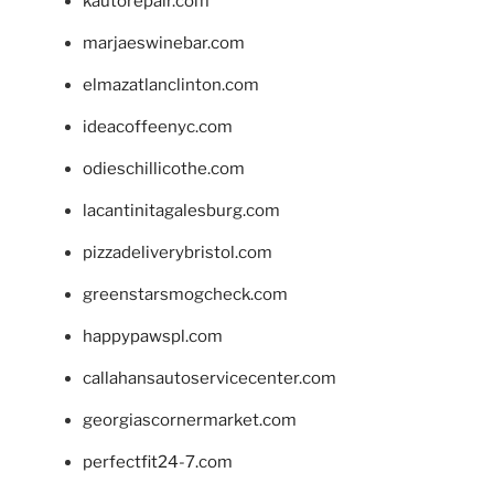
kautorepair.com
marjaeswinebar.com
elmazatlanclinton.com
ideacoffeenyc.com
odieschillicothe.com
lacantinitagalesburg.com
pizzadeliverybristol.com
greenstarsmogcheck.com
happypawspl.com
callahansautoservicecenter.com
georgiascornermarket.com
perfectfit24-7.com