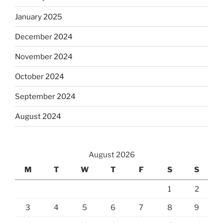
January 2025
December 2024
November 2024
October 2024
September 2024
August 2024
August 2026
M
T
W
T
F
S
S
1
2
3
4
5
6
7
8
9