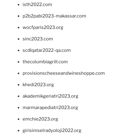
isth2022.com
p2b2pabi2023-makassar.com
wocfparis2023.org
sinc2023.com
scdlqatar2022-qa.com
thecolumbiagrill.com
provisionscheeseandwineshoppe.com
khedi2023.org
akademikgeriatri2023.org
marmarapediatri2023.org
emchie2023.org
girisimselradyoloji2022.org