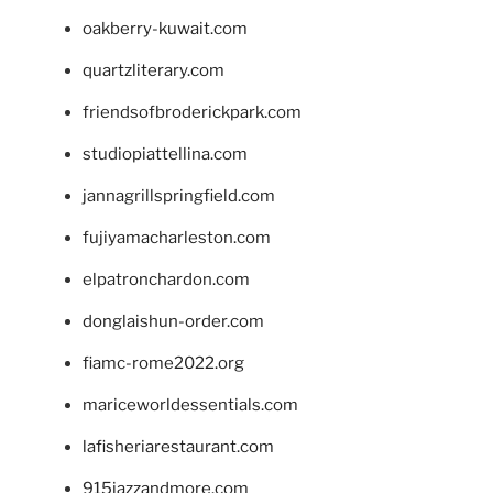
oakberry-kuwait.com
quartzliterary.com
friendsofbroderickpark.com
studiopiattellina.com
jannagrillspringfield.com
fujiyamacharleston.com
elpatronchardon.com
donglaishun-order.com
fiamc-rome2022.org
mariceworldessentials.com
lafisheriarestaurant.com
915jazzandmore.com