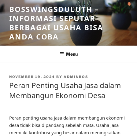
Skip
BOSSWINGSDULUTH –
to
INFORMASI SEPUTAR
content
BERBAGAI USAHA BISA
ANDA COBA
Menu
POSTED
NOVEMBER 19, 2024
BY
ADMINBOS
ON
Peran Penting Usaha Jasa dalam
Membangun Ekonomi Desa
Peran penting usaha jasa dalam membangun ekonomi
desa tidak bisa dipandang sebelah mata. Usaha jasa
memiliki kontribusi yang besar dalam meningkatkan