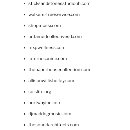
sticksandstonesstudiooh.com
walkers-treeservice.com
shopmossi.com
untamedcollectivesd.com
mxpwellness.com
infernocanine.com
thepaperhousecollection.com
allisonwillisholley.com
solslite.org
portwayinn.com
djmaddogmusic.com
thesoundarchitects.com