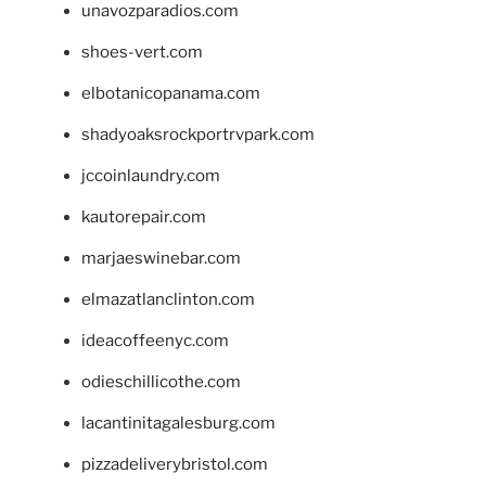
unavozparadios.com
shoes-vert.com
elbotanicopanama.com
shadyoaksrockportrvpark.com
jccoinlaundry.com
kautorepair.com
marjaeswinebar.com
elmazatlanclinton.com
ideacoffeenyc.com
odieschillicothe.com
lacantinitagalesburg.com
pizzadeliverybristol.com