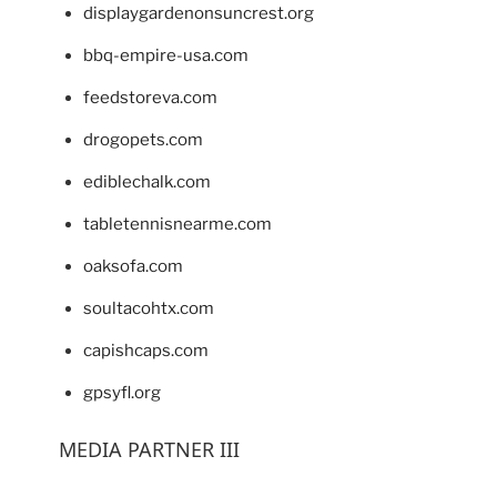
displaygardenonsuncrest.org
bbq-empire-usa.com
feedstoreva.com
drogopets.com
ediblechalk.com
tabletennisnearme.com
oaksofa.com
soultacohtx.com
capishcaps.com
gpsyfl.org
MEDIA PARTNER III