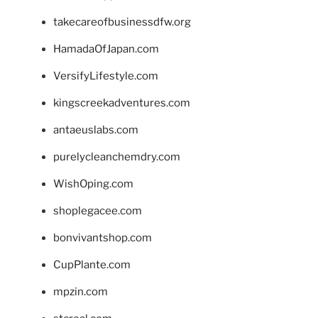
takecareofbusinessdfw.org
HamadaOfJapan.com
VersifyLifestyle.com
kingscreekadventures.com
antaeuslabs.com
purelycleanchemdry.com
WishOping.com
shoplegacee.com
bonvivantshop.com
CupPlante.com
mpzin.com