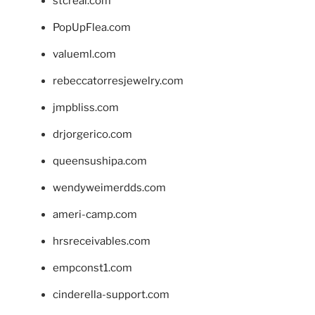
stcreal.com
PopUpFlea.com
valueml.com
rebeccatorresjewelry.com
jmpbliss.com
drjorgerico.com
queensushipa.com
wendyweimerdds.com
ameri-camp.com
hrsreceivables.com
empconst1.com
cinderella-support.com