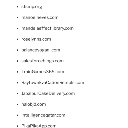
stsmp.org
manoelneves.com
mandelaeffectlibrary.com
roselynns.com
balanceyoganj.com
salesforceblogs.com
TrainGames365.com
BaytownEvaCationRentals.com
JabalpurCakeDelivery.com
halobjd.com
intelligenceqatar.com
PikaPikaApp.com