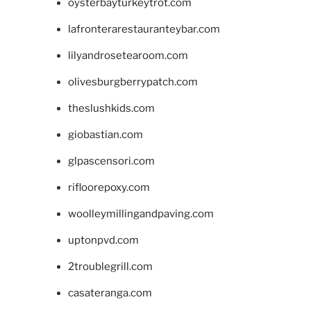
oysterbayturkeytrot.com
lafronterarestauranteybar.com
lilyandrosetearoom.com
olivesburgberrypatch.com
theslushkids.com
giobastian.com
glpascensori.com
rifloorepoxy.com
woolleymillingandpaving.com
uptonpvd.com
2troublegrill.com
casateranga.com