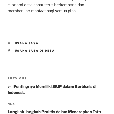
ekonomi desa dapat terus berkembang dan
memberikan manfaat bagi semua pihak.
CATEGORIES
USAHA JASA
TAGS
USAHA JASA DI DESA
Post
Previous
PREVIOUS
navigation
Post
Pentingnya Memiliki SIUP dalam Berbisnis di
Indonesia
Next
NEXT
Post
Langkah-langkah Praktis dalam Menerapkan Tata