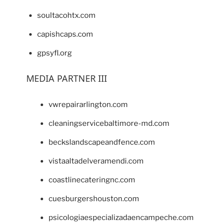
soultacohtx.com
capishcaps.com
gpsyfl.org
MEDIA PARTNER III
vwrepairarlington.com
cleaningservicebaltimore-md.com
beckslandscapeandfence.com
vistaaltadelveramendi.com
coastlinecateringnc.com
cuesburgershouston.com
psicologiaespecializadaencampeche.com