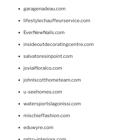
garagenadeau.com
lifestylechauffeurservice.com
EverNewNails.com
insideoutdecoratingcentre.com
salvatoresinpoint.com
jovialfloralco.com
johnlscotthometeam.com
u-seehomes.com
watersportslagonissi.com
mischieffashion.com
eduwyre.com
retro-interiors.com