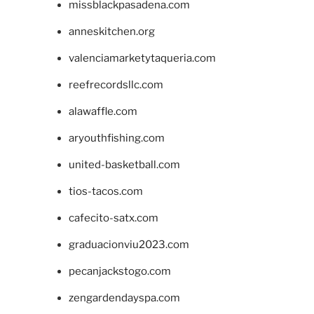
missblackpasadena.com
anneskitchen.org
valenciamarketytaqueria.com
reefrecordsllc.com
alawaffle.com
aryouthfishing.com
united-basketball.com
tios-tacos.com
cafecito-satx.com
graduacionviu2023.com
pecanjackstogo.com
zengardendayspa.com