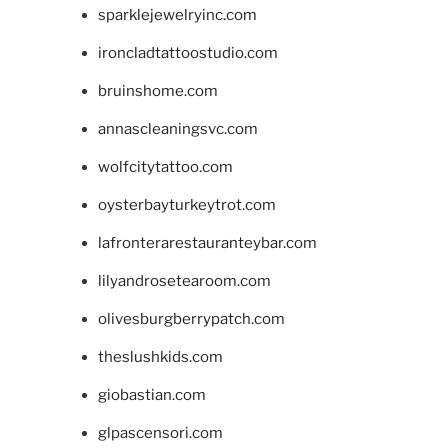
sparklejewelryinc.com
ironcladtattoostudio.com
bruinshome.com
annascleaningsvc.com
wolfcitytattoo.com
oysterbayturkeytrot.com
lafronterarestauranteybar.com
lilyandrosetearoom.com
olivesburgberrypatch.com
theslushkids.com
giobastian.com
glpascensori.com