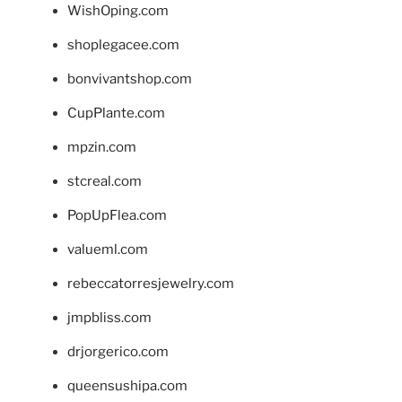
WishOping.com
shoplegacee.com
bonvivantshop.com
CupPlante.com
mpzin.com
stcreal.com
PopUpFlea.com
valueml.com
rebeccatorresjewelry.com
jmpbliss.com
drjorgerico.com
queensushipa.com