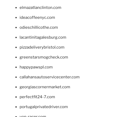
elmazatlanclinton.com
ideacoffeenyc.com
odieschillicothe.com
lacantinitagalesburg.com
pizzadeliverybristol.com
greenstarsmogcheck.com
happypawspl.com
callahansautoservicecenter.com
georgiascornermarket.com
perfectfit24-7.com
portugalprivatedriver.com
von-racer.com