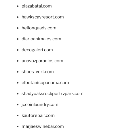
plazabatai.com
hawkscayresort.com
hellonquads.com
diarioanimales.com
decogaleri.com
unavozparadios.com
shoes-vert.com
elbotanicopanama.com
shadyoaksrockportrvpark.com
jccoinlaundry.com
kautorepair.com
marjaeswinebar.com