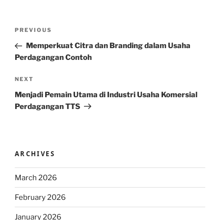
Post
Previous
PREVIOUS
navigation
Post
Memperkuat Citra dan Branding dalam Usaha
Perdagangan Contoh
Next
NEXT
Post
Menjadi Pemain Utama di Industri Usaha Komersial
Perdagangan TTS
ARCHIVES
March 2026
February 2026
January 2026