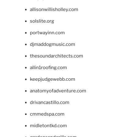
allisonwillisholley.com
solslite.org
portwayinn.com
djmaddogmusic.com
thesoundarchitects.com
allin1roofing.com
keepjudgewebb.com
anatomyofadventure.com
drivancastillo.com
cmmedspa.com
midletontkd.com