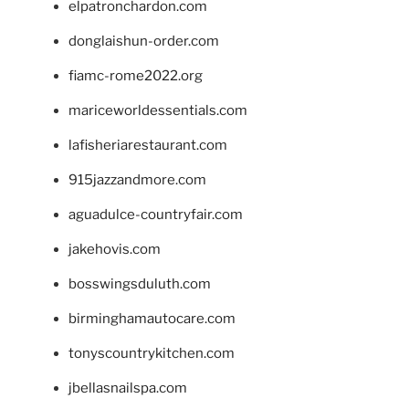
elpatronchardon.com
donglaishun-order.com
fiamc-rome2022.org
mariceworldessentials.com
lafisheriarestaurant.com
915jazzandmore.com
aguadulce-countryfair.com
jakehovis.com
bosswingsduluth.com
birminghamautocare.com
tonyscountrykitchen.com
jbellasnailspa.com