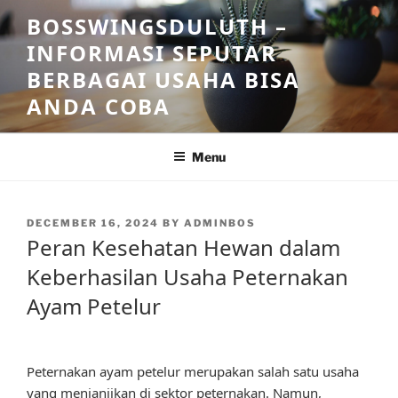
Skip
BOSSWINGSDULUTH –
to
INFORMASI SEPUTAR
content
BERBAGAI USAHA BISA
ANDA COBA
Menu
POSTED
DECEMBER 16, 2024
BY
ADMINBOS
ON
Peran Kesehatan Hewan dalam
Keberhasilan Usaha Peternakan
Ayam Petelur
Peternakan ayam petelur merupakan salah satu usaha
yang menjanjikan di sektor peternakan. Namun,