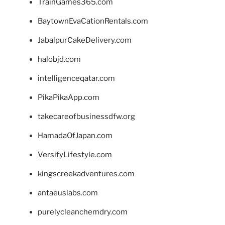
TrainGames365.com
BaytownEvaCationRentals.com
JabalpurCakeDelivery.com
halobjd.com
intelligenceqatar.com
PikaPikaApp.com
takecareofbusinessdfw.org
HamadaOfJapan.com
VersifyLifestyle.com
kingscreekadventures.com
antaeuslabs.com
purelycleanchemdry.com