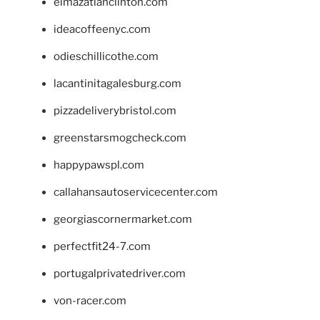
elmazatlanclinton.com
ideacoffeenyc.com
odieschillicothe.com
lacantinitagalesburg.com
pizzadeliverybristol.com
greenstarsmogcheck.com
happypawspl.com
callahansautoservicecenter.com
georgiascornermarket.com
perfectfit24-7.com
portugalprivatedriver.com
von-racer.com