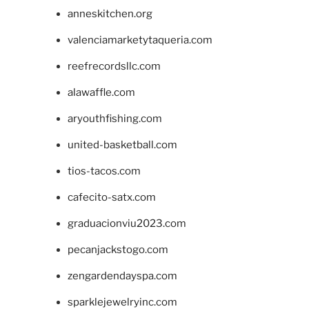
anneskitchen.org
valenciamarketytaqueria.com
reefrecordsllc.com
alawaffle.com
aryouthfishing.com
united-basketball.com
tios-tacos.com
cafecito-satx.com
graduacionviu2023.com
pecanjackstogo.com
zengardendayspa.com
sparklejewelryinc.com