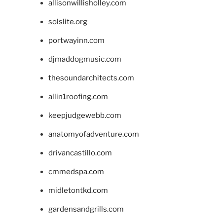
allisonwillisholley.com
solslite.org
portwayinn.com
djmaddogmusic.com
thesoundarchitects.com
allin1roofing.com
keepjudgewebb.com
anatomyofadventure.com
drivancastillo.com
cmmedspa.com
midletontkd.com
gardensandgrills.com