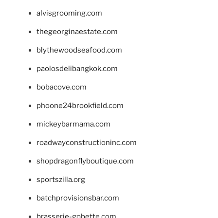
alvisgrooming.com
thegeorginaestate.com
blythewoodseafood.com
paolosdelibangkok.com
bobacove.com
phoone24brookfield.com
mickeybarmama.com
roadwayconstructioninc.com
shopdragonflyboutique.com
sportszilla.org
batchprovisionsbar.com
brasserie-gobette.com