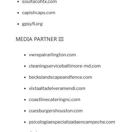
soultacohtx.com
capishcaps.com
gpsyfl.org
MEDIA PARTNER III
vwrepairarlington.com
cleaningservicebaltimore-md.com
beckslandscapeandfence.com
vistaaltadelveramendi.com
coastlinecateringnc.com
cuesburgershouston.com
psicologiaespecializadaencampeche.com