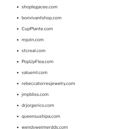
shoplegacee.com
bonvivantshop.com
CupPlante.com
mpzin.com
stcreal.com
PopUpFlea.com
valueml.com
rebeccatorresjewelry.com
jmpbliss.com
drjorgerico.com
queensushipa.com
wendyweimerdds.com