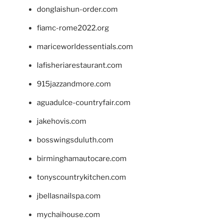
donglaishun-order.com
fiamc-rome2022.org
mariceworldessentials.com
lafisheriarestaurant.com
915jazzandmore.com
aguadulce-countryfair.com
jakehovis.com
bosswingsduluth.com
birminghamautocare.com
tonyscountrykitchen.com
jbellasnailspa.com
mychaihouse.com