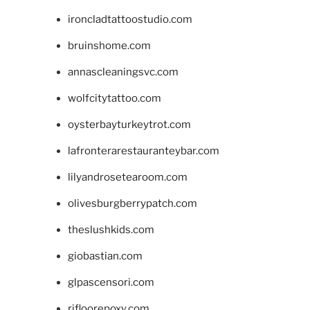
ironcladtattoostudio.com
bruinshome.com
annascleaningsvc.com
wolfcitytattoo.com
oysterbayturkeytrot.com
lafronterarestauranteybar.com
lilyandrosetearoom.com
olivesburgberrypatch.com
theslushkids.com
giobastian.com
glpascensori.com
rifloorepoxy.com