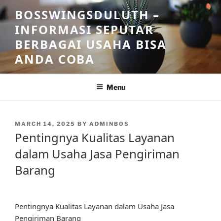
Skip
BOSSWINGSDULUTH –
to
INFORMASI SEPUTAR
content
BERBAGAI USAHA BISA
ANDA COBA
Menu
POSTED
MARCH 14, 2025
BY
ADMINBOS
ON
Pentingnya Kualitas Layanan
dalam Usaha Jasa Pengiriman
Barang
Pentingnya Kualitas Layanan dalam Usaha Jasa
Pengiriman Barang