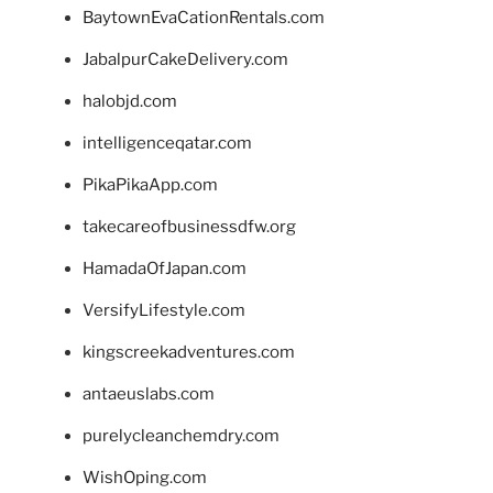
BaytownEvaCationRentals.com
JabalpurCakeDelivery.com
halobjd.com
intelligenceqatar.com
PikaPikaApp.com
takecareofbusinessdfw.org
HamadaOfJapan.com
VersifyLifestyle.com
kingscreekadventures.com
antaeuslabs.com
purelycleanchemdry.com
WishOping.com