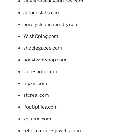
kingscreekadventures.com
antaeuslabs.com
purelycleanchemdry.com
WishOping.com
shoplegacee.com
bonvivantshop.com
CupPlante.com
mpzin.com
stcreal.com
PopUpFlea.com
valueml.com
rebeccatorresjewelry.com