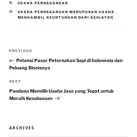
CATEGORIES
USAHA PERDAGANGAN
TAGS
USAHA PERDAGANGAN MERUPAKAN USAHA
MENGAMBIL KEUNTUNGAN DARI KEGIATAN
Post
Previous
PREVIOUS
navigation
Post
Potensi Pasar Peternakan Sapi di Indonesia dan
Peluang Bisnisnya
Next
NEXT
Post
Panduan Memilih Usaha Jasa yang Tepat untuk
Meraih Kesuksesan
ARCHIVES