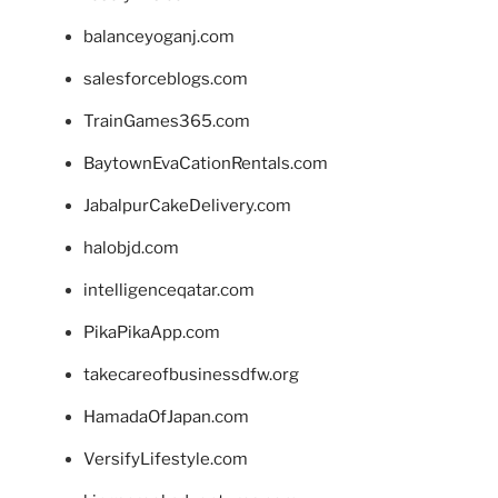
balanceyoganj.com
salesforceblogs.com
TrainGames365.com
BaytownEvaCationRentals.com
JabalpurCakeDelivery.com
halobjd.com
intelligenceqatar.com
PikaPikaApp.com
takecareofbusinessdfw.org
HamadaOfJapan.com
VersifyLifestyle.com