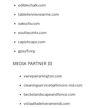
ediblechalk.com
tabletennisnearme.com
oaksofa.com
soultacohtx.com
capishcaps.com
gpsyfl.org
MEDIA PARTNER III
vwrepairarlington.com
cleaningservicebaltimore-md.com
beckslandscapeandfence.com
vistaaltadelveramendi.com