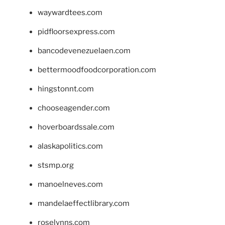
waywardtees.com
pidfloorsexpress.com
bancodevenezuelaen.com
bettermoodfoodcorporation.com
hingstonnt.com
chooseagender.com
hoverboardssale.com
alaskapolitics.com
stsmp.org
manoelneves.com
mandelaeffectlibrary.com
roselynns.com