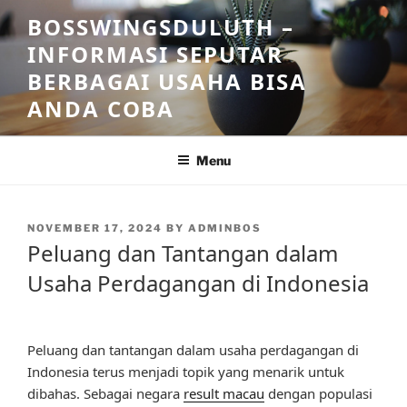
Skip
BOSSWINGSDULUTH –
to
INFORMASI SEPUTAR
content
BERBAGAI USAHA BISA
ANDA COBA
Menu
POSTED
NOVEMBER 17, 2024
BY
ADMINBOS
ON
Peluang dan Tantangan dalam
Usaha Perdagangan di Indonesia
Peluang dan tantangan dalam usaha perdagangan di
Indonesia terus menjadi topik yang menarik untuk
dibahas. Sebagai negara
result macau
dengan populasi