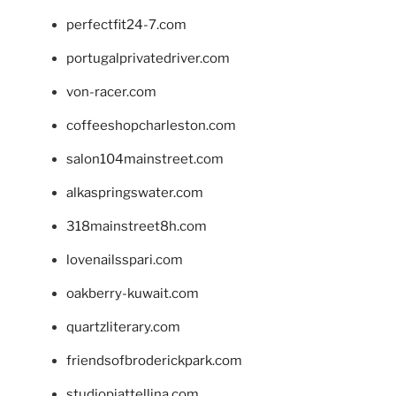
perfectfit24-7.com
portugalprivatedriver.com
von-racer.com
coffeeshopcharleston.com
salon104mainstreet.com
alkaspringswater.com
318mainstreet8h.com
lovenailsspari.com
oakberry-kuwait.com
quartzliterary.com
friendsofbroderickpark.com
studiopiattellina.com