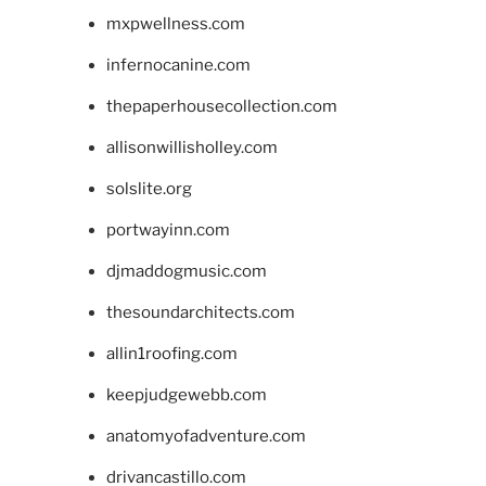
mxpwellness.com
infernocanine.com
thepaperhousecollection.com
allisonwillisholley.com
solslite.org
portwayinn.com
djmaddogmusic.com
thesoundarchitects.com
allin1roofing.com
keepjudgewebb.com
anatomyofadventure.com
drivancastillo.com