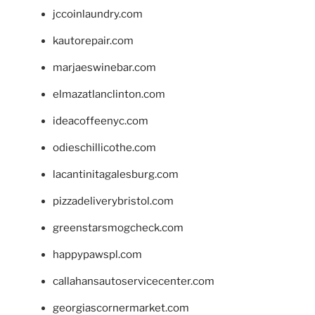
jccoinlaundry.com
kautorepair.com
marjaeswinebar.com
elmazatlanclinton.com
ideacoffeenyc.com
odieschillicothe.com
lacantinitagalesburg.com
pizzadeliverybristol.com
greenstarsmogcheck.com
happypawspl.com
callahansautoservicecenter.com
georgiascornermarket.com