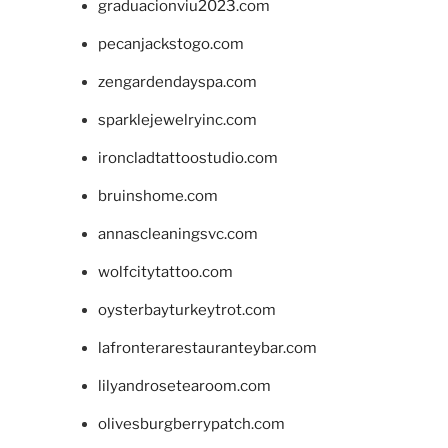
graduacionviu2023.com
pecanjackstogo.com
zengardendayspa.com
sparklejewelryinc.com
ironcladtattoostudio.com
bruinshome.com
annascleaningsvc.com
wolfcitytattoo.com
oysterbayturkeytrot.com
lafronterarestauranteybar.com
lilyandrosetearoom.com
olivesburgberrypatch.com