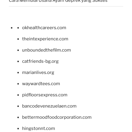
Cara Memulai Usaha Ayam Geprek yang Sukses
okhealthcareers.com
theintexperience.com
unboundedthefilm.com
catfriends-bg.org
marianlives.org
waywardtees.com
pidfloorsexpress.com
bancodevenezuelaen.com
bettermoodfoodcorporation.com
hingstonnt.com