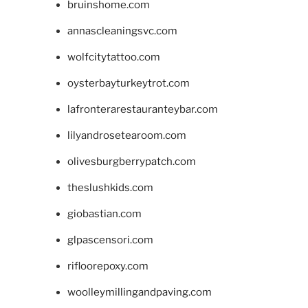
bruinshome.com
annascleaningsvc.com
wolfcitytattoo.com
oysterbayturkeytrot.com
lafronterarestauranteybar.com
lilyandrosetearoom.com
olivesburgberrypatch.com
theslushkids.com
giobastian.com
glpascensori.com
rifloorepoxy.com
woolleymillingandpaving.com