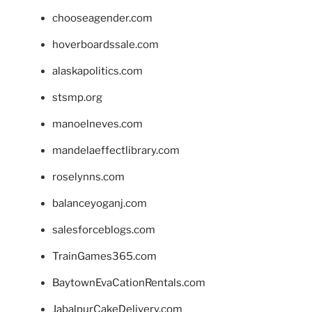
chooseagender.com
hoverboardssale.com
alaskapolitics.com
stsmp.org
manoelneves.com
mandelaeffectlibrary.com
roselynns.com
balanceyoganj.com
salesforceblogs.com
TrainGames365.com
BaytownEvaCationRentals.com
JabalpurCakeDelivery.com