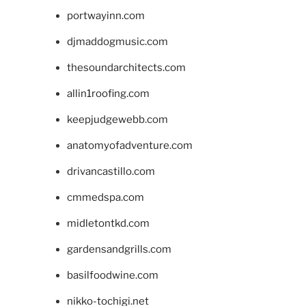
portwayinn.com
djmaddogmusic.com
thesoundarchitects.com
allin1roofing.com
keepjudgewebb.com
anatomyofadventure.com
drivancastillo.com
cmmedspa.com
midletontkd.com
gardensandgrills.com
basilfoodwine.com
nikko-tochigi.net