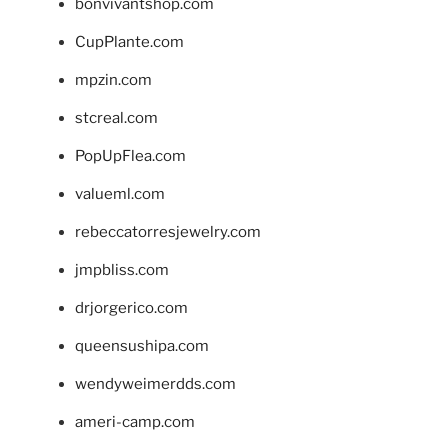
bonvivantshop.com
CupPlante.com
mpzin.com
stcreal.com
PopUpFlea.com
valueml.com
rebeccatorresjewelry.com
jmpbliss.com
drjorgerico.com
queensushipa.com
wendyweimerdds.com
ameri-camp.com