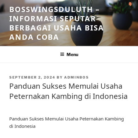
Skip
BOSSWINGSDULUTH –
to
INFORMASI SEPUTAR
content
BERBAGAI USAHA BISA
ANDA COBA
Menu
POSTED
SEPTEMBER 2, 2024
BY
ADMINBOS
ON
Panduan Sukses Memulai Usaha
Peternakan Kambing di Indonesia
Panduan Sukses Memulai Usaha Peternakan Kambing
di Indonesia