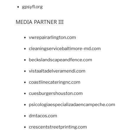
gpsyfl.org
MEDIA PARTNER III
vwrepairarlington.com
cleaningservicebaltimore-md.com
beckslandscapeandfence.com
vistaaltadelveramendi.com
coastlinecateringnc.com
cuesburgershouston.com
psicologiaespecializadaencampeche.com
dmtacos.com
crescentstreetprinting.com