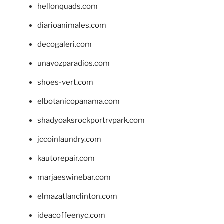
hellonquads.com
diarioanimales.com
decogaleri.com
unavozparadios.com
shoes-vert.com
elbotanicopanama.com
shadyoaksrockportrvpark.com
jccoinlaundry.com
kautorepair.com
marjaeswinebar.com
elmazatlanclinton.com
ideacoffeenyc.com