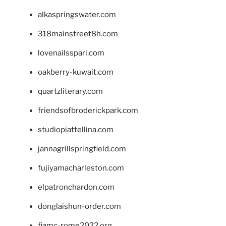
alkaspringswater.com
318mainstreet8h.com
lovenailsspari.com
oakberry-kuwait.com
quartzliterary.com
friendsofbroderickpark.com
studiopiattellina.com
jannagrillspringfield.com
fujiyamacharleston.com
elpatronchardon.com
donglaishun-order.com
fiamc-rome2022.org