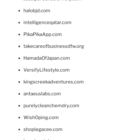
halobjd.com
intelligenceqatar.com
PikaPikaApp.com
takecareofbusinessdfw.org
HamadaOfJapan.com
VersifyLifestyle.com
kingscreekadventures.com
antaeuslabs.com
purelycleanchemdry.com
WishOping.com
shoplegacee.com