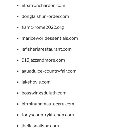
elpatronchardon.com
donglaishun-order.com
fiamc-rome2022.org
mariceworldessentials.com
lafisheriarestaurant.com
915jazzandmore.com
aguadulce-countryfair.com
jakehovis.com
bosswingsduluth.com
birminghamautocare.com
tonyscountrykitchen.com
jbellasnailspa.com