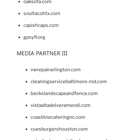
oaksofa.com
soultacohtx.com
capishcaps.com
gpsyfl.org
MEDIA PARTNER III
vwrepairarlington.com
cleaningservicebaltimore-md.com
beckslandscapeandfence.com
vistaaltadelveramendi.com
coastlinecateringnc.com
cuesburgershouston.com