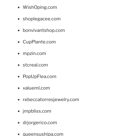
WishOping.com
shoplegacee.com
bonvivantshop.com
CupPlante.com
mpzin.com
stcreal.com
PopUpFlea.com
valueml.com
rebeccatorresjewelry.com
jmpbliss.com
drjorgerico.com
queensushipa.com