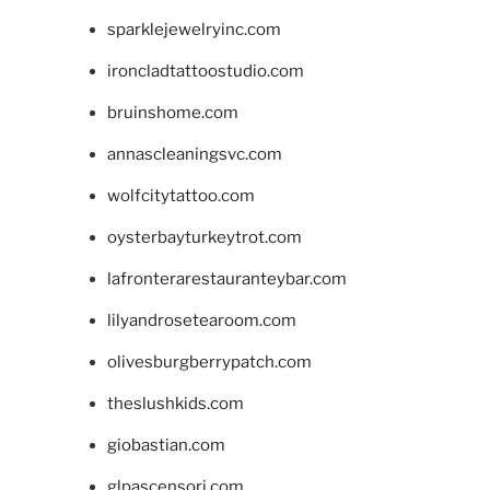
sparklejewelryinc.com
ironcladtattoostudio.com
bruinshome.com
annascleaningsvc.com
wolfcitytattoo.com
oysterbayturkeytrot.com
lafronterarestauranteybar.com
lilyandrosetearoom.com
olivesburgberrypatch.com
theslushkids.com
giobastian.com
glpascensori.com