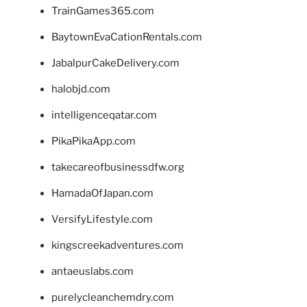
TrainGames365.com
BaytownEvaCationRentals.com
JabalpurCakeDelivery.com
halobjd.com
intelligenceqatar.com
PikaPikaApp.com
takecareofbusinessdfw.org
HamadaOfJapan.com
VersifyLifestyle.com
kingscreekadventures.com
antaeuslabs.com
purelycleanchemdry.com