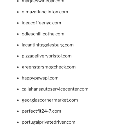
marjaeswinebar.com
elmazatlanclinton.com
ideacoffeenyc.com
odieschillicothe.com
lacantinitagalesburg.com
pizzadeliverybristol.com
greenstarsmogcheck.com
happypawspl.com
callahansautoservicecenter.com
georgiascornermarket.com
perfectfit24-7.com
portugalprivatedriver.com