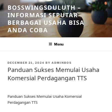
Skip
BOSSWINGSDULUTH –
to
INFORMASI SEPUTAR
content
BERBAGAI USAHA BISA
ANDA COBA
Menu
POSTED
DECEMBER 21, 2024
BY
ADMINBOS
ON
Panduan Sukses Memulai Usaha
Komersial Perdagangan TTS
Panduan Sukses Memulai Usaha Komersial
Perdagangan TTS