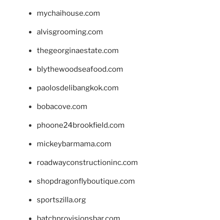
mychaihouse.com
alvisgrooming.com
thegeorginaestate.com
blythewoodseafood.com
paolosdelibangkok.com
bobacove.com
phoone24brookfield.com
mickeybarmama.com
roadwayconstructioninc.com
shopdragonflyboutique.com
sportszilla.org
batchprovisionsbar.com