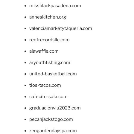
missblackpasadena.com
anneskitchen.org
valenciamarketytaqueria.com
reefrecordsllc.com
alawaffle.com
aryouthfishing.com
united-basketball.com
tios-tacos.com
cafecito-satx.com
graduacionviu2023.com
pecanjackstogo.com
zengardendayspa.com