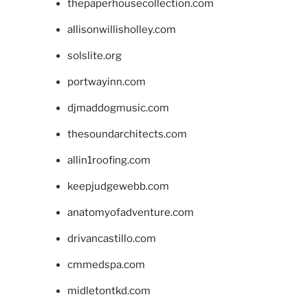
thepaperhousecollection.com
allisonwillisholley.com
solslite.org
portwayinn.com
djmaddogmusic.com
thesoundarchitects.com
allin1roofing.com
keepjudgewebb.com
anatomyofadventure.com
drivancastillo.com
cmmedspa.com
midletontkd.com