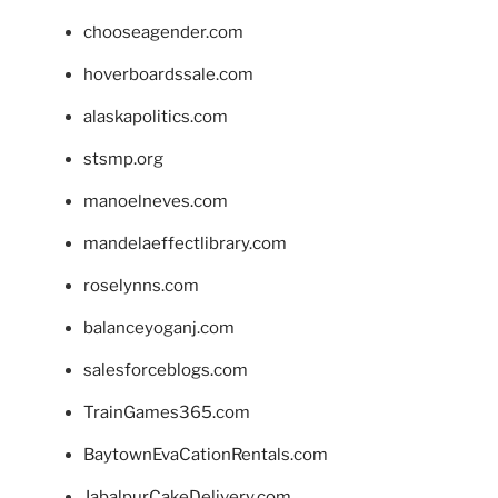
chooseagender.com
hoverboardssale.com
alaskapolitics.com
stsmp.org
manoelneves.com
mandelaeffectlibrary.com
roselynns.com
balanceyoganj.com
salesforceblogs.com
TrainGames365.com
BaytownEvaCationRentals.com
JabalpurCakeDelivery.com