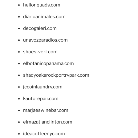
hellonquads.com
diarioanimales.com
decogaleri.com
unavozparadios.com
shoes-vert.com
elbotanicopanama.com
shadyoaksrockportrvpark.com
jccoinlaundry.com
kautorepair.com
marjaeswinebar.com
elmazatlanclinton.com
ideacoffeenyc.com