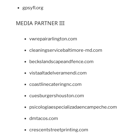
gpsyfl.org
MEDIA PARTNER III
vwrepairarlington.com
cleaningservicebaltimore-md.com
beckslandscapeandfence.com
vistaaltadelveramendi.com
coastlinecateringnc.com
cuesburgershouston.com
psicologiaespecializadaencampeche.com
dmtacos.com
crescentstreetprinting.com