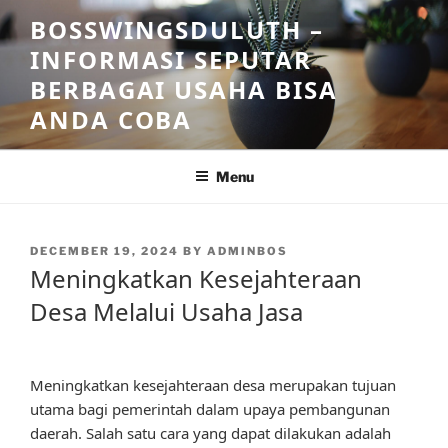
Skip
BOSSWINGSDULUTH –
to
INFORMASI SEPUTAR
content
BERBAGAI USAHA BISA
ANDA COBA
Menu
POSTED
DECEMBER 19, 2024
BY
ADMINBOS
ON
Meningkatkan Kesejahteraan
Desa Melalui Usaha Jasa
Meningkatkan kesejahteraan desa merupakan tujuan
utama bagi pemerintah dalam upaya pembangunan
daerah. Salah satu cara yang dapat dilakukan adalah