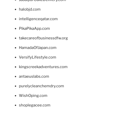
halobjd.com
intelligenceqatar.com
PikaPikaApp.com
takecareofbusinessdfw.org
HamadaOfJapan.com
VersifyLifestyle.com
kingscreekadventures.com
antaeuslabs.com
purelycleanchemdry.com
WishOping.com
shoplegacee.com