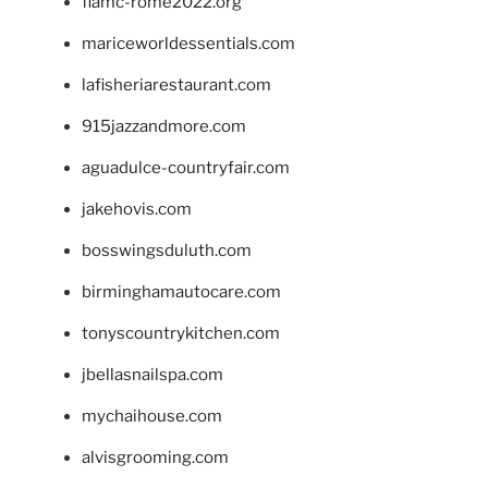
fiamc-rome2022.org
mariceworldessentials.com
lafisheriarestaurant.com
915jazzandmore.com
aguadulce-countryfair.com
jakehovis.com
bosswingsduluth.com
birminghamautocare.com
tonyscountrykitchen.com
jbellasnailspa.com
mychaihouse.com
alvisgrooming.com