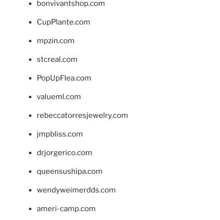
bonvivantshop.com
CupPlante.com
mpzin.com
stcreal.com
PopUpFlea.com
valueml.com
rebeccatorresjewelry.com
jmpbliss.com
drjorgerico.com
queensushipa.com
wendyweimerdds.com
ameri-camp.com