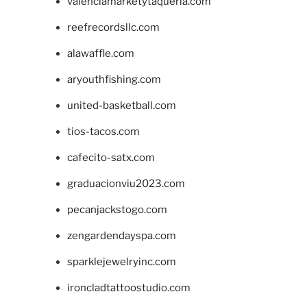
valenciamarketytaqueria.com
reefrecordsllc.com
alawaffle.com
aryouthfishing.com
united-basketball.com
tios-tacos.com
cafecito-satx.com
graduacionviu2023.com
pecanjackstogo.com
zengardendayspa.com
sparklejewelryinc.com
ironcladtattoostudio.com