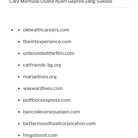
Cara Memulai Usaha Ayam Geprek yang Sukses
okhealthcareers.com
theintexperience.com
unboundedthefilm.com
catfriends-bg.org
marianlives.org
waywardtees.com
pidfloorsexpress.com
bancodevenezuelaen.com
bettermoodfoodcorporation.com
hingstonnt.com