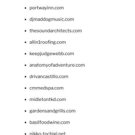
portwayinn.com
djmaddogmusic.com
thesoundarchitects.com
allin1roofing.com
keepjudgewebb.com
anatomyofadventure.com
drivancastillo.com
cmmedspa.com
midletontkd.com
gardensandgrills.com
basilfoodwine.com
nikko-tochigi.net