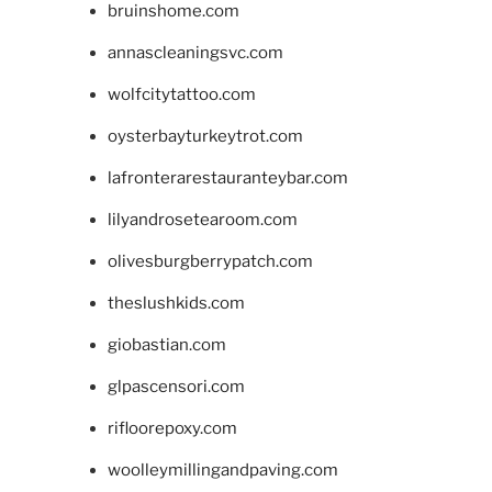
bruinshome.com
annascleaningsvc.com
wolfcitytattoo.com
oysterbayturkeytrot.com
lafronterarestauranteybar.com
lilyandrosetearoom.com
olivesburgberrypatch.com
theslushkids.com
giobastian.com
glpascensori.com
rifloorepoxy.com
woolleymillingandpaving.com