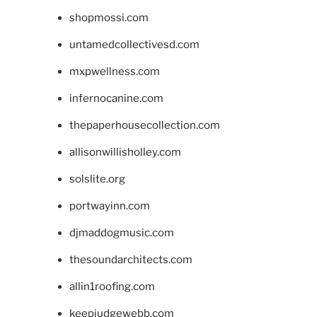
shopmossi.com
untamedcollectivesd.com
mxpwellness.com
infernocanine.com
thepaperhousecollection.com
allisonwillisholley.com
solslite.org
portwayinn.com
djmaddogmusic.com
thesoundarchitects.com
allin1roofing.com
keepjudgewebb.com