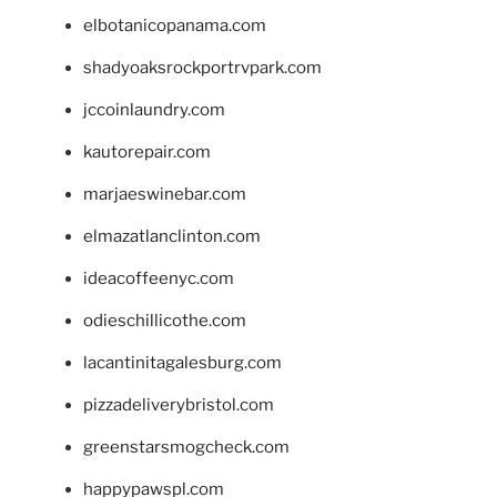
elbotanicopanama.com
shadyoaksrockportrvpark.com
jccoinlaundry.com
kautorepair.com
marjaeswinebar.com
elmazatlanclinton.com
ideacoffeenyc.com
odieschillicothe.com
lacantinitagalesburg.com
pizzadeliverybristol.com
greenstarsmogcheck.com
happypawspl.com