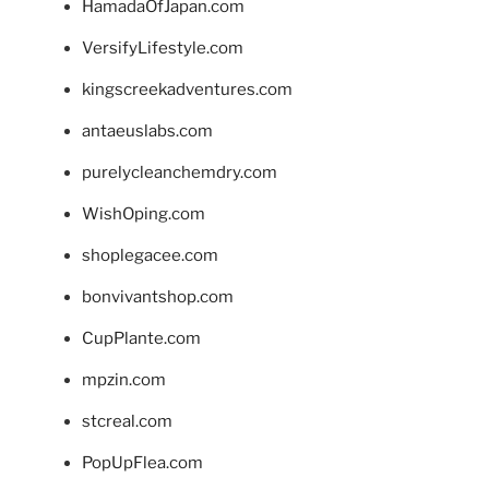
HamadaOfJapan.com
VersifyLifestyle.com
kingscreekadventures.com
antaeuslabs.com
purelycleanchemdry.com
WishOping.com
shoplegacee.com
bonvivantshop.com
CupPlante.com
mpzin.com
stcreal.com
PopUpFlea.com