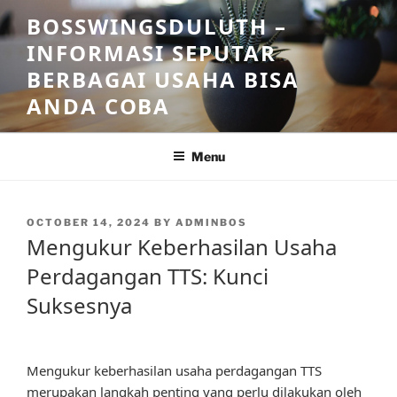
Skip
BOSSWINGSDULUTH –
to
INFORMASI SEPUTAR
content
BERBAGAI USAHA BISA
ANDA COBA
Menu
POSTED
OCTOBER 14, 2024
BY
ADMINBOS
ON
Mengukur Keberhasilan Usaha
Perdagangan TTS: Kunci
Suksesnya
Mengukur keberhasilan usaha perdagangan TTS
merupakan langkah penting yang perlu dilakukan oleh