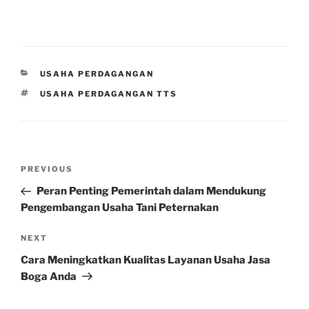
CATEGORIES
USAHA PERDAGANGAN
TAGS
USAHA PERDAGANGAN TTS
Post
Previous
PREVIOUS
navigation
Post
Peran Penting Pemerintah dalam Mendukung
Pengembangan Usaha Tani Peternakan
Next
NEXT
Post
Cara Meningkatkan Kualitas Layanan Usaha Jasa
Boga Anda