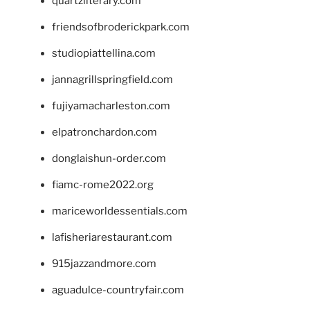
quartzliterary.com
friendsofbroderickpark.com
studiopiattellina.com
jannagrillspringfield.com
fujiyamacharleston.com
elpatronchardon.com
donglaishun-order.com
fiamc-rome2022.org
mariceworldessentials.com
lafisheriarestaurant.com
915jazzandmore.com
aguadulce-countryfair.com