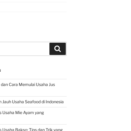
Search
S
 dan Cara Memulai Usaha Jus
 Jauh Usaha Seafood di Indonesia
s Usaha Mie Ayam yang
 Usaha Bakso: Tips dan Trik yang