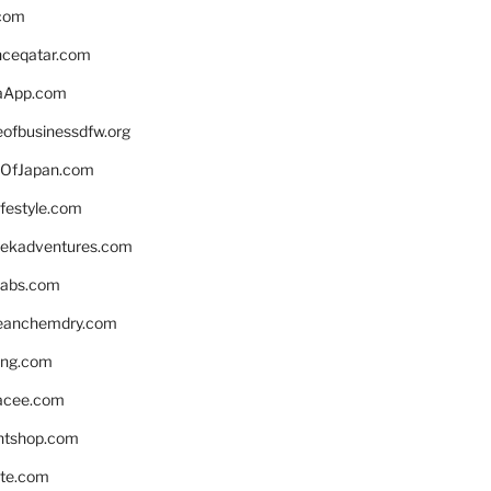
.com
enceqatar.com
aApp.com
eofbusinessdfw.org
OfJapan.com
ifestyle.com
eekadventures.com
labs.com
leanchemdry.com
ing.com
acee.com
ntshop.com
te.com