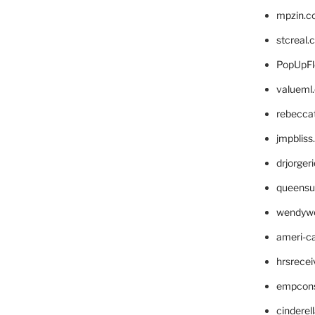
mpzin.c
stcreal.
PopUpFl
valueml
rebecca
jmpblis
drjorger
queensu
wendyw
ameri-
hrsrece
empcon
cinderel