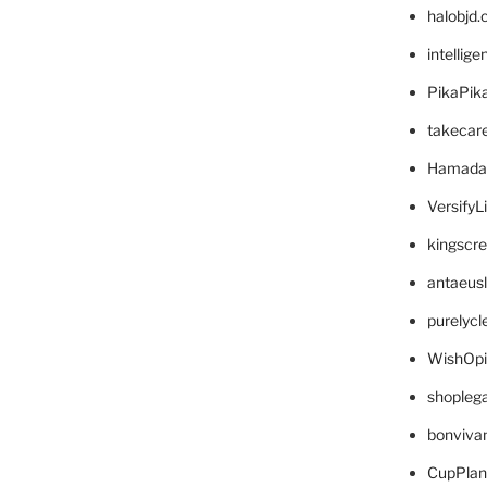
halobjd
intellig
PikaPik
takecar
Hamada
VersifyL
kingscr
antaeus
purelyc
WishOp
shopleg
bonviva
CupPlan