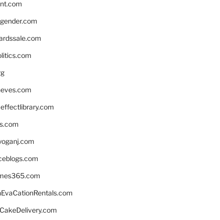
nnt.com
gender.com
ardssale.com
litics.com
rg
neves.com
ffectlibrary.com
ns.com
yoganj.com
rceblogs.com
ames365.com
EvaCationRentals.com
rCakeDelivery.com