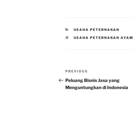
CATEGORIES
USAHA PETERNAKAN
TAGS
USAHA PETERNAKAN AYAM
Post
Previous
PREVIOUS
navigation
Post
Peluang Bisnis Jasa yang
Menguntungkan di Indonesia