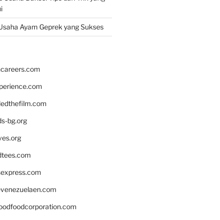
i
Usaha Ayam Geprek yang Sukses
hcareers.com
xperience.com
edthefilm.com
ds-bg.org
ves.org
tees.com
rsexpress.com
venezuelaen.com
oodfoodcorporation.com