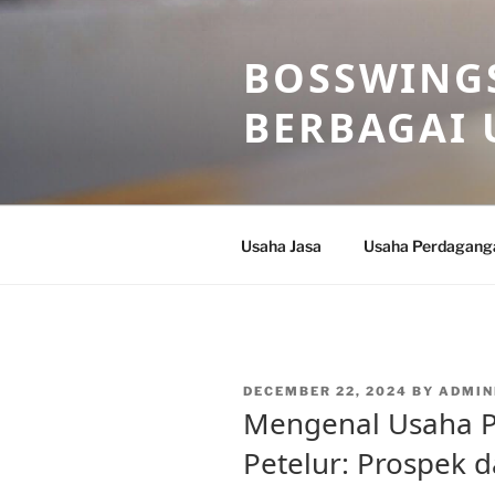
Skip
to
BOSSWINGS
content
BERBAGAI 
Usaha Jasa
Usaha Perdagang
POSTED
DECEMBER 22, 2024
BY
ADMIN
ON
Mengenal Usaha 
Petelur: Prospek 