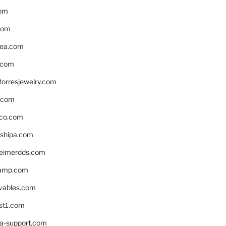
om
com
ea.com
.com
torresjewelry.com
s.com
ico.com
shipa.com
eimerdds.com
camp.com
ivables.com
st1.com
la-support.com