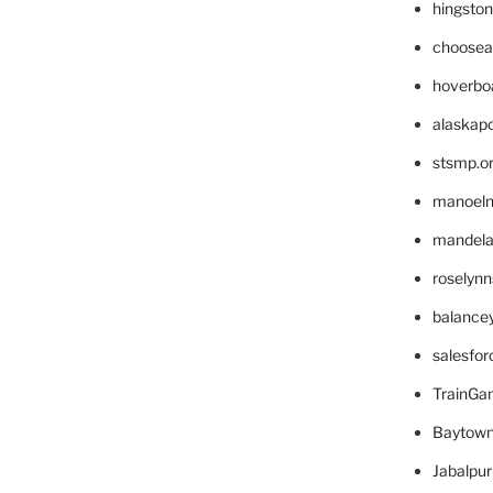
hingsto
choosea
hoverbo
alaskapo
stsmp.o
manoel
mandelae
roselyn
balance
salesfo
TrainG
Baytown
Jabalpu