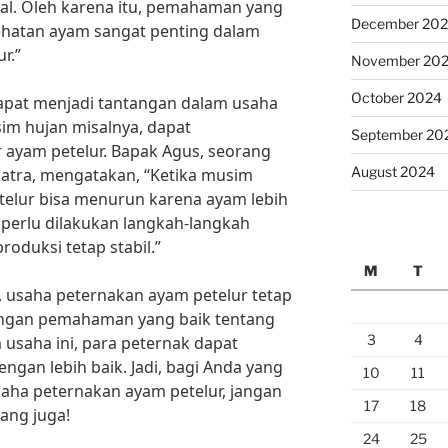
mal. Oleh karena itu, pemahaman yang
December 20
hatan ayam sangat penting dalam
r.”
November 20
October 2024
 dapat menjadi tantangan dalam usaha
im hujan misalnya, dapat
September 20
 ayam petelur. Bapak Agus, seorang
August 2024
matra, mengatakan, “Ketika musim
etelur bisa menurun karena ayam lebih
 perlu dilakukan langkah-langkah
oduksi tetap stabil.”
M
T
 usaha peternakan ayam petelur tetap
engan pemahaman yang baik tentang
3
4
usaha ini, para peternak dapat
an lebih baik. Jadi, bagi Anda yang
10
11
saha peternakan ayam petelur, jangan
17
18
ang juga!
24
25