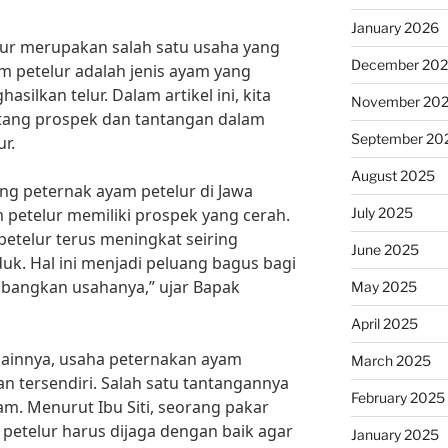
January 2026
ur merupakan salah satu usaha yang
December 20
m petelur adalah jenis ayam yang
silkan telur. Dalam artikel ini, kita
November 20
ntang prospek dan tantangan dalam
September 20
r.
August 2025
g peternak ayam petelur di Jawa
July 2025
 petelur memiliki prospek yang cerah.
petelur terus meningkat seiring
June 2025
. Hal ini menjadi peluang bagus bagi
bangkan usahanya,” ujar Bapak
May 2025
April 2025
lainnya, usaha peternakan ayam
March 2025
an tersendiri. Salah satu tantangannya
February 2025
m. Menurut Ibu Siti, seorang pakar
petelur harus dijaga dengan baik agar
January 2025