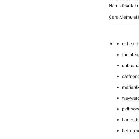
Harus Diketahu
Cara Memulai 
okhealt
theinte
unbound
catfrien
marianli
wayward
pidfloo
bancode
betterm