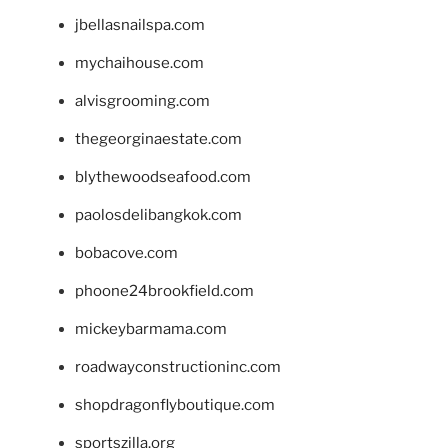
jbellasnailspa.com
mychaihouse.com
alvisgrooming.com
thegeorginaestate.com
blythewoodseafood.com
paolosdelibangkok.com
bobacove.com
phoone24brookfield.com
mickeybarmama.com
roadwayconstructioninc.com
shopdragonflyboutique.com
sportszilla.org