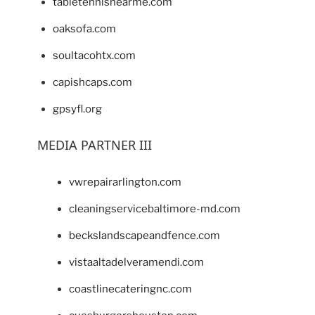
tabletennisnearme.com
oaksofa.com
soultacohtx.com
capishcaps.com
gpsyfl.org
MEDIA PARTNER III
vwrepairarlington.com
cleaningservicebaltimore-md.com
beckslandscapeandfence.com
vistaaltadelveramendi.com
coastlinecateringnc.com