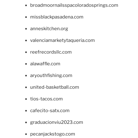
broadmoornailsspacoloradosprings.com
missblackpasadena.com
anneskitchen.org
valenciamarketytaqueria.com
reefrecordsllc.com
alawaffle.com
aryouthfishing.com
united-basketball.com
tios-tacos.com
cafecito-satx.com
graduacionviu2023.com
pecanjackstogo.com