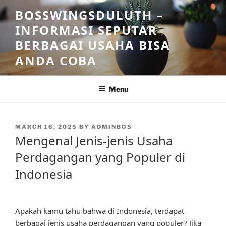
Skip
BOSSWINGSDULUTH –
to
INFORMASI SEPUTAR
content
BERBAGAI USAHA BISA
ANDA COBA
Menu
POSTED
MARCH 16, 2025
BY
ADMINBOS
ON
Mengenal Jenis-jenis Usaha
Perdagangan yang Populer di
Indonesia
Apakah kamu tahu bahwa di Indonesia, terdapat
berbagai jenis usaha perdagangan yang populer? Jika