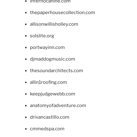
infernocanine.com
thepaperhousecollection.com
allisonwillisholley.com
solslite.org
portwayinn.com
djmaddogmusic.com
thesoundarchitects.com
allin1roofing.com
keepjudgewebb.com
anatomyofadventure.com
drivancastillo.com
cmmedspa.com