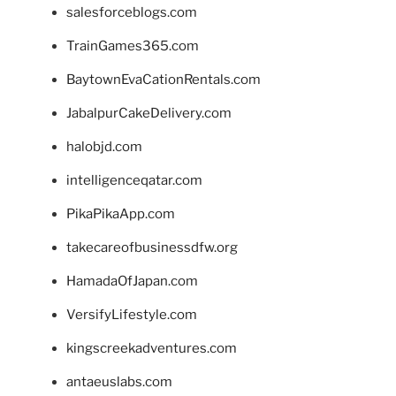
salesforceblogs.com
TrainGames365.com
BaytownEvaCationRentals.com
JabalpurCakeDelivery.com
halobjd.com
intelligenceqatar.com
PikaPikaApp.com
takecareofbusinessdfw.org
HamadaOfJapan.com
VersifyLifestyle.com
kingscreekadventures.com
antaeuslabs.com