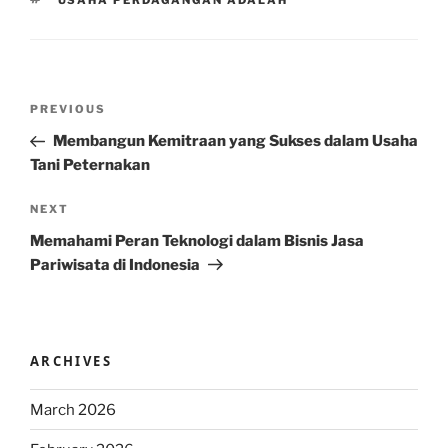
USAHA PERDAGANGAN ADALAH
Post
Previous
PREVIOUS
navigation
Post
Membangun Kemitraan yang Sukses dalam Usaha
Tani Peternakan
Next
NEXT
Post
Memahami Peran Teknologi dalam Bisnis Jasa
Pariwisata di Indonesia
ARCHIVES
March 2026