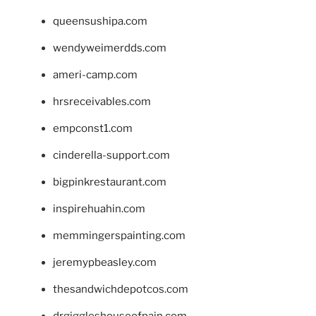
queensushipa.com
wendyweimerdds.com
ameri-camp.com
hrsreceivables.com
empconst1.com
cinderella-support.com
bigpinkrestaurant.com
inspirehuahin.com
memmingerspainting.com
jeremypbeasley.com
thesandwichdepotcos.com
drgiggleshouseofpain.com