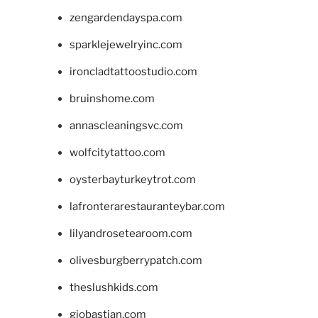
zengardendayspa.com
sparklejewelryinc.com
ironcladtattoostudio.com
bruinshome.com
annascleaningsvc.com
wolfcitytattoo.com
oysterbayturkeytrot.com
lafronterarestauranteybar.com
lilyandrosetearoom.com
olivesburgberrypatch.com
theslushkids.com
giobastian.com