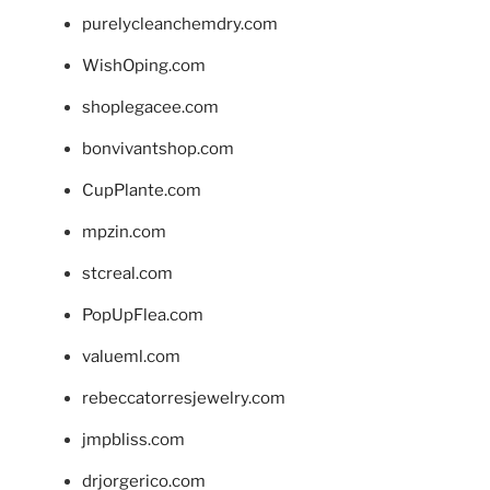
purelycleanchemdry.com
WishOping.com
shoplegacee.com
bonvivantshop.com
CupPlante.com
mpzin.com
stcreal.com
PopUpFlea.com
valueml.com
rebeccatorresjewelry.com
jmpbliss.com
drjorgerico.com