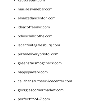
kautorepair.com
marjaeswinebar.com
elmazatlanclinton.com
ideacoffeenyc.com
odieschillicothe.com
lacantinitagalesburg.com
pizzadeliverybristol.com
greenstarsmogcheck.com
happypawspl.com
callahansautoservicecenter.com
georgiascornermarket.com
perfectfit24-7.com