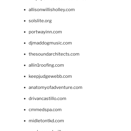
allisonwillisholley.com
solslite.org
portwayinn.com
djmaddogmusic.com
thesoundarchitects.com
allin1roofing.com
keepjudgewebb.com
anatomyofadventure.com
drivancastillo.com
cmmedspa.com
midletontkd.com