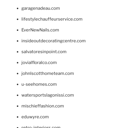
garagenadeau.com
lifestylechauffeurservice.com
EverNewNails.com
insideoutdecoratingcentre.com
salvatoresinpoint.com
jovialfloralco.com
johnlscotthometeam.com
u-seehomes.com
watersportslagonissi.com
mischieffashion.com
eduwyre.com
retro-interiors.com