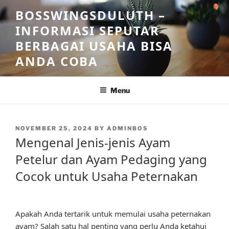
Skip
BOSSWINGSDULUTH –
to
INFORMASI SEPUTAR
content
BERBAGAI USAHA BISA
ANDA COBA
Menu
POSTED
NOVEMBER 25, 2024
BY
ADMINBOS
ON
Mengenal Jenis-jenis Ayam
Petelur dan Ayam Pedaging yang
Cocok untuk Usaha Peternakan
Apakah Anda tertarik untuk memulai usaha peternakan
ayam? Salah satu hal penting yang perlu Anda ketahui