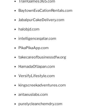
TrainGames365.com
BaytownEvaCationRentals.com
JabalpurCakeDelivery.com
halobjd.com
intelligenceqatar.com
PikaPikaApp.com
takecareofbusinessdfw.org
HamadaOfJapan.com
VersifyLifestyle.com
kingscreekadventures.com
antaeuslabs.com
purelycleanchemdry.com