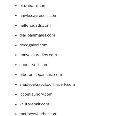
plazabatai.com
hawkscayresort.com
hellonquads.com
diarioanimales.com
decogaleri.com
unavozparadios.com
shoes-vert.com
elbotanicopanama.com
shadyoaksrockportrvpark.com
jccoinlaundry.com
kautorepair.com
marjaeswinebar.com