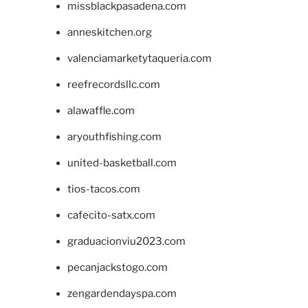
missblackpasadena.com
anneskitchen.org
valenciamarketytaqueria.com
reefrecordsllc.com
alawaffle.com
aryouthfishing.com
united-basketball.com
tios-tacos.com
cafecito-satx.com
graduacionviu2023.com
pecanjackstogo.com
zengardendayspa.com