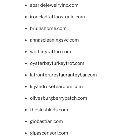
sparklejewelryinc.com
ironcladtattoostudio.com
bruinshome.com
annascleaningsvc.com
wolfcitytattoo.com
oysterbayturkeytrot.com
lafronterarestauranteybar.com
lilyandrosetearoom.com
olivesburgberrypatch.com
theslushkids.com
giobastian.com
glpascensori.com