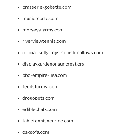
brasserie-gobette.com
musicrearte.com
morseysfarms.com
riverviewtennis.com
official-kelly-toys-squishmallows.com
displaygardenonsuncrest.org
bbq-empire-usa.com
feedstoreva.com
drogopets.com
ediblechalk.com
tabletennisnearme.com
oaksofa.com