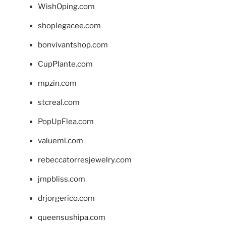
WishOping.com
shoplegacee.com
bonvivantshop.com
CupPlante.com
mpzin.com
stcreal.com
PopUpFlea.com
valueml.com
rebeccatorresjewelry.com
jmpbliss.com
drjorgerico.com
queensushipa.com