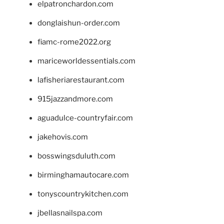
elpatronchardon.com
donglaishun-order.com
fiamc-rome2022.org
mariceworldessentials.com
lafisheriarestaurant.com
915jazzandmore.com
aguadulce-countryfair.com
jakehovis.com
bosswingsduluth.com
birminghamautocare.com
tonyscountrykitchen.com
jbellasnailspa.com