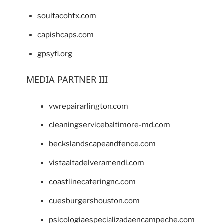
soultacohtx.com
capishcaps.com
gpsyfl.org
MEDIA PARTNER III
vwrepairarlington.com
cleaningservicebaltimore-md.com
beckslandscapeandfence.com
vistaaltadelveramendi.com
coastlinecateringnc.com
cuesburgershouston.com
psicologiaespecializadaencampeche.com