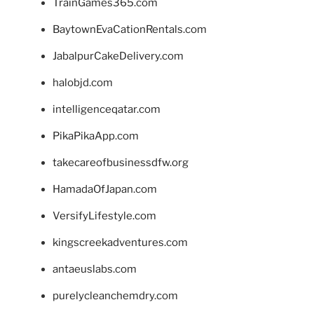
TrainGames365.com
BaytownEvaCationRentals.com
JabalpurCakeDelivery.com
halobjd.com
intelligenceqatar.com
PikaPikaApp.com
takecareofbusinessdfw.org
HamadaOfJapan.com
VersifyLifestyle.com
kingscreekadventures.com
antaeuslabs.com
purelycleanchemdry.com