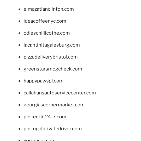
elmazatlanclinton.com
ideacoffeenyc.com
odieschillicothe.com
lacantinitagalesburg.com
pizzadeliverybristol.com
greenstarsmogcheck.com
happypawspl.com
callahansautoservicecenter.com
georgiascornermarket.com
perfectfit24-7.com
portugalprivatedriver.com
von-racer.com