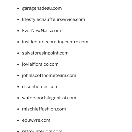
garagenadeau.com
lifestylechauffeurservice.com
EverNewNails.com
insideoutdecoratingcentre.com
salvatoresinpoint.com
jovialfloralco.com
johnlscotthometeam.com
u-seehomes.com
watersportslagonissi.com
mischieffashion.com
eduwyre.com
retro-interiors.com