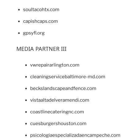
soultacohtx.com
capishcaps.com
gpsyfl.org
MEDIA PARTNER III
vwrepairarlington.com
cleaningservicebaltimore-md.com
beckslandscapeandfence.com
vistaaltadelveramendi.com
coastlinecateringnc.com
cuesburgershouston.com
psicologiaespecializadaencampeche.com