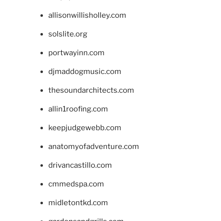
allisonwillisholley.com
solslite.org
portwayinn.com
djmaddogmusic.com
thesoundarchitects.com
allin1roofing.com
keepjudgewebb.com
anatomyofadventure.com
drivancastillo.com
cmmedspa.com
midletontkd.com