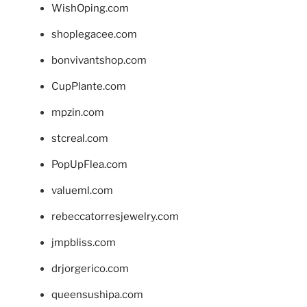
WishOping.com
shoplegacee.com
bonvivantshop.com
CupPlante.com
mpzin.com
stcreal.com
PopUpFlea.com
valueml.com
rebeccatorresjewelry.com
jmpbliss.com
drjorgerico.com
queensushipa.com