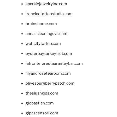
sparklejewelryinc.com
ironcladtattoostudio.com
bruinshome.com
annascleaningsvc.com
wolfcitytattoo.com
oysterbayturkeytrot.com
lafronterarestauranteybar.com
lilyandrosetearoom.com
olivesburgberrypatch.com
theslushkids.com
giobastian.com
glpascensori.com