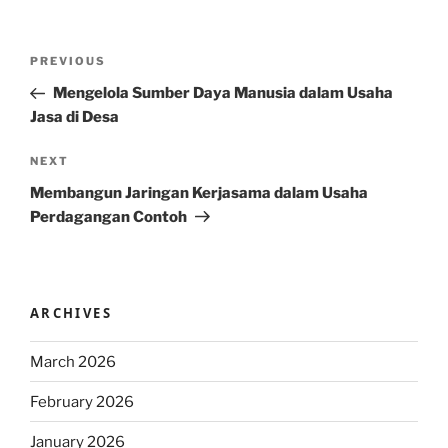
Post
Previous
PREVIOUS
navigation
Post
Mengelola Sumber Daya Manusia dalam Usaha
Jasa di Desa
Next
NEXT
Post
Membangun Jaringan Kerjasama dalam Usaha
Perdagangan Contoh
ARCHIVES
March 2026
February 2026
January 2026