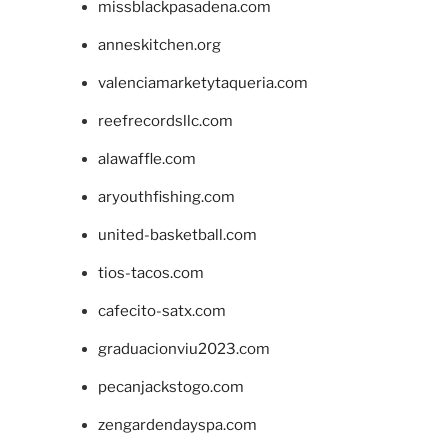
missblackpasadena.com
anneskitchen.org
valenciamarketytaqueria.com
reefrecordsllc.com
alawaffle.com
aryouthfishing.com
united-basketball.com
tios-tacos.com
cafecito-satx.com
graduacionviu2023.com
pecanjackstogo.com
zengardendayspa.com