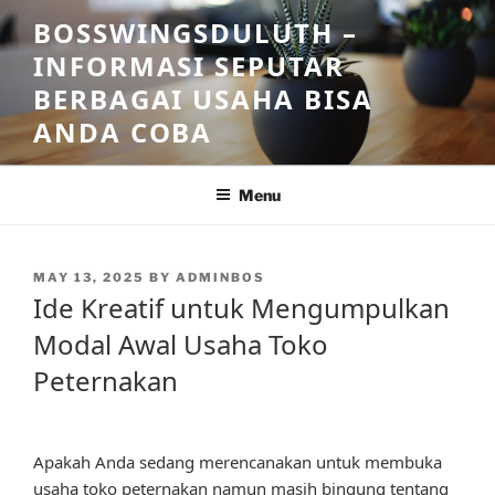
Skip
BOSSWINGSDULUTH –
to
INFORMASI SEPUTAR
content
BERBAGAI USAHA BISA
ANDA COBA
Menu
POSTED
MAY 13, 2025
BY
ADMINBOS
ON
Ide Kreatif untuk Mengumpulkan
Modal Awal Usaha Toko
Peternakan
Apakah Anda sedang merencanakan untuk membuka
usaha toko peternakan namun masih bingung tentang