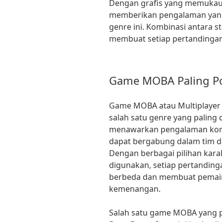
Dengan grafis yang memukau d
memberikan pengalaman yang
genre ini. Kombinasi antara s
membuat setiap pertandingan
Game MOBA Paling P
Game MOBA atau Multiplayer O
salah satu genre yang paling d
menawarkan pengalaman komp
dapat bergabung dalam tim d
Dengan berbagai pilihan kara
digunakan, setiap pertandin
berbeda dan membuat pemain
kemenangan.
Salah satu game MOBA yang p