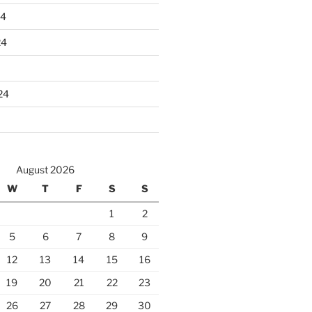
24
24
24
August 2026
W
T
F
S
S
1
2
5
6
7
8
9
12
13
14
15
16
19
20
21
22
23
26
27
28
29
30