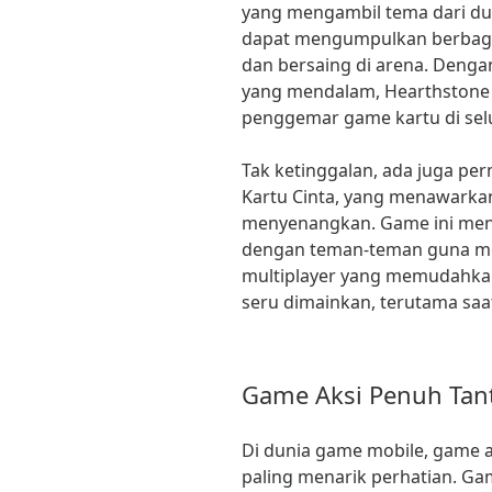
yang mengambil tema dari du
dapat mengumpulkan berbaga
dan bersaing di arena. Deng
yang mendalam, Hearthstone 
penggemar game kartu di selu
Tak ketinggalan, ada juga per
Kartu Cinta, yang menawark
menyenangkan. Game ini men
dengan teman-teman guna me
multiplayer yang memudahkan 
seru dimainkan, terutama sa
Game Aksi Penuh Tan
Di dunia game mobile, game a
paling menarik perhatian. 