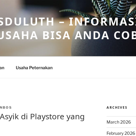
DULUTH – INFORMAS
USAHA BISA ANDA CO
an
Usaha Peternakan
ARCHIVES
NBOS
Asyik di Playstore yang
March 2026
February 2026