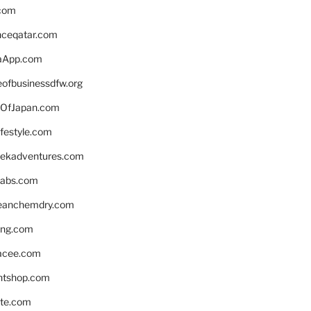
.com
enceqatar.com
aApp.com
eofbusinessdfw.org
OfJapan.com
ifestyle.com
eekadventures.com
labs.com
leanchemdry.com
ing.com
acee.com
ntshop.com
te.com