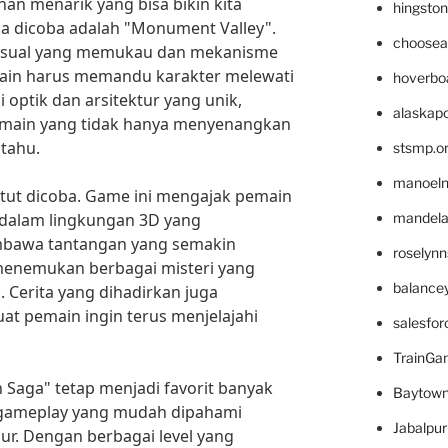
han menarik yang bisa bikin kita
hingsto
isa dicoba adalah "Monument Valley".
choosea
visual yang memukau dan mekanisme
main harus memandu karakter melewati
hoverbo
 optik dan arsitektur yang unik,
alaskapo
main yang tidak hanya menyenangkan
 tahu.
stsmp.o
manoel
patut dicoba. Game ini mengajak pemain
dalam lingkungan 3D yang
mandelae
mbawa tantangan yang semakin
roselyn
menemukan berbagai misteri yang
balance
a. Cerita yang dihadirkan juga
t pemain ingin terus menjelajahi
salesfo
TrainG
 Saga" tetap menjadi favorit banyak
Baytown
 gameplay yang mudah dipahami
Jabalpu
. Dengan berbagai level yang