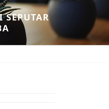
I SEPUTAR
BA