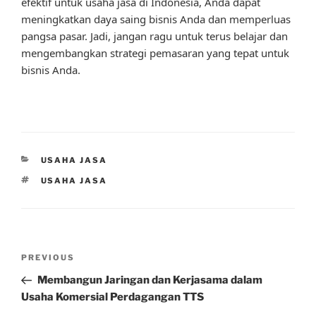
efektif untuk usaha jasa di Indonesia, Anda dapat
meningkatkan daya saing bisnis Anda dan memperluas
pangsa pasar. Jadi, jangan ragu untuk terus belajar dan
mengembangkan strategi pemasaran yang tepat untuk
bisnis Anda.
CATEGORIES
USAHA JASA
TAGS
USAHA JASA
Post
Previous
PREVIOUS
navigation
Post
Membangun Jaringan dan Kerjasama dalam
Usaha Komersial Perdagangan TTS