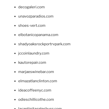
decogaleri.com
unavozparadios.com
shoes-vert.com
elbotanicopanama.com
shadyoaksrockportrvpark.com
jccoinlaundry.com
kautorepair.com
marjaeswinebar.com
elmazatlanclinton.com
ideacoffeenyc.com
odieschillicothe.com
lacantinitagalesburg.com