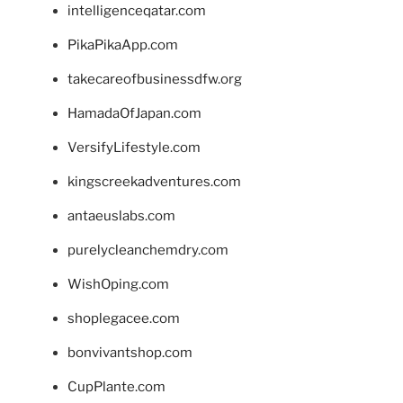
intelligenceqatar.com
PikaPikaApp.com
takecareofbusinessdfw.org
HamadaOfJapan.com
VersifyLifestyle.com
kingscreekadventures.com
antaeuslabs.com
purelycleanchemdry.com
WishOping.com
shoplegacee.com
bonvivantshop.com
CupPlante.com