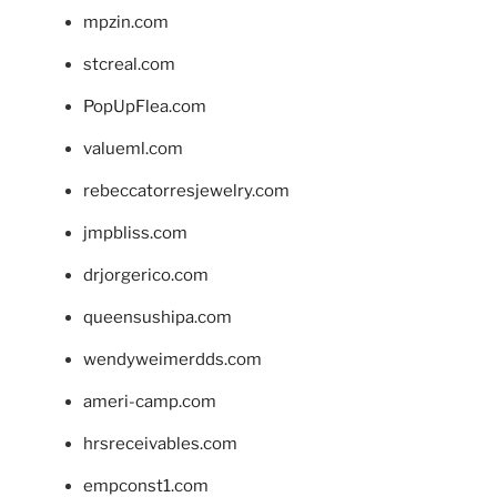
mpzin.com
stcreal.com
PopUpFlea.com
valueml.com
rebeccatorresjewelry.com
jmpbliss.com
drjorgerico.com
queensushipa.com
wendyweimerdds.com
ameri-camp.com
hrsreceivables.com
empconst1.com