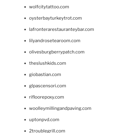
wolfcitytattoo.com
oysterbayturkeytrot.com
lafronterarestauranteybar.com
lilyandrosetearoom.com
olivesburgberrypatch.com
theslushkids.com
giobastian.com
glpascensori.com
rifloorepoxy.com
woolleymillingandpaving.com
uptonpvd.com
2troublegrill.com