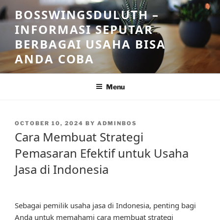
Skip
BOSSWINGSDULUTH –
to
INFORMASI SEPUTAR
content
BERBAGAI USAHA BISA
ANDA COBA
Menu
POSTED
OCTOBER 10, 2024
BY
ADMINBOS
ON
Cara Membuat Strategi
Pemasaran Efektif untuk Usaha
Jasa di Indonesia
Sebagai pemilik usaha jasa di Indonesia, penting bagi
Anda untuk memahami cara membuat strategi