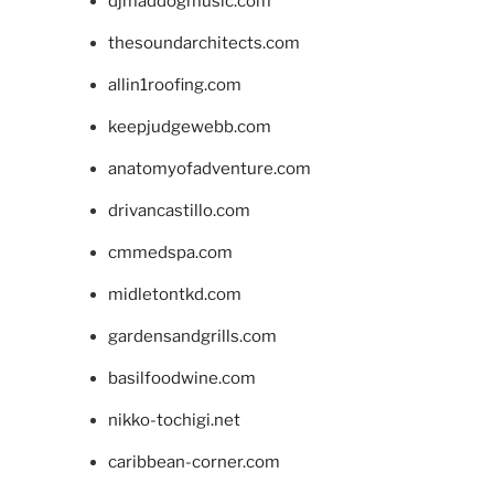
djmaddogmusic.com
thesoundarchitects.com
allin1roofing.com
keepjudgewebb.com
anatomyofadventure.com
drivancastillo.com
cmmedspa.com
midletontkd.com
gardensandgrills.com
basilfoodwine.com
nikko-tochigi.net
caribbean-corner.com