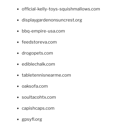
official-kelly-toys-squishmallows.com
displaygardenonsuncrest.org
bbq-empire-usa.com
feedstoreva.com
drogopets.com
ediblechalk.com
tabletennisnearme.com
oaksofa.com
soultacohtx.com
capishcaps.com
gpsyfl.org