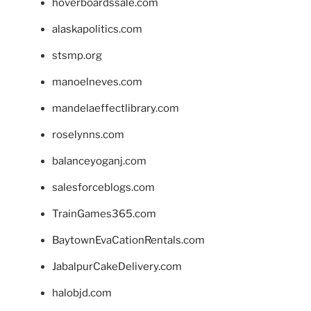
hoverboardssale.com
alaskapolitics.com
stsmp.org
manoelneves.com
mandelaeffectlibrary.com
roselynns.com
balanceyoganj.com
salesforceblogs.com
TrainGames365.com
BaytownEvaCationRentals.com
JabalpurCakeDelivery.com
halobjd.com