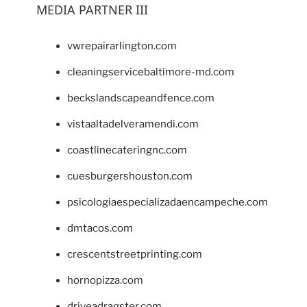
MEDIA PARTNER III
vwrepairarlington.com
cleaningservicebaltimore-md.com
beckslandscapeandfence.com
vistaaltadelveramendi.com
coastlinecateringnc.com
cuesburgershouston.com
psicologiaespecializadaencampeche.com
dmtacos.com
crescentstreetprinting.com
hornopizza.com
driveadragster.com