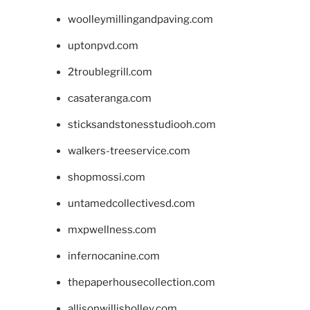
woolleymillingandpaving.com
uptonpvd.com
2troublegrill.com
casateranga.com
sticksandstonesstudiooh.com
walkers-treeservice.com
shopmossi.com
untamedcollectivesd.com
mxpwellness.com
infernocanine.com
thepaperhousecollection.com
allisonwillisholley.com