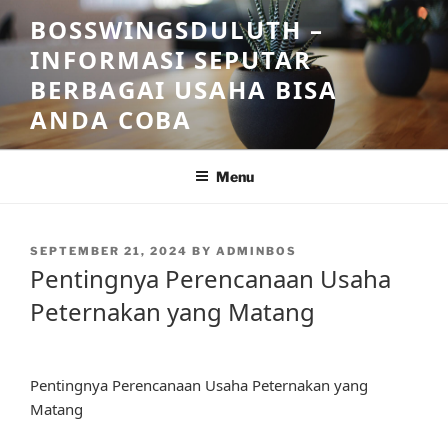
Skip
BOSSWINGSDULUTH –
to
INFORMASI SEPUTAR
content
BERBAGAI USAHA BISA
ANDA COBA
Menu
POSTED
SEPTEMBER 21, 2024
BY
ADMINBOS
ON
Pentingnya Perencanaan Usaha
Peternakan yang Matang
Pentingnya Perencanaan Usaha Peternakan yang
Matang