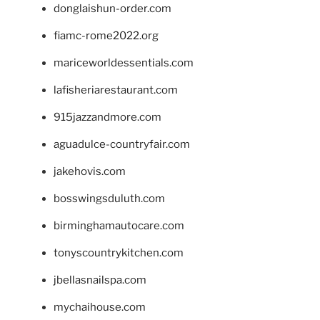
donglaishun-order.com
fiamc-rome2022.org
mariceworldessentials.com
lafisheriarestaurant.com
915jazzandmore.com
aguadulce-countryfair.com
jakehovis.com
bosswingsduluth.com
birminghamautocare.com
tonyscountrykitchen.com
jbellasnailspa.com
mychaihouse.com