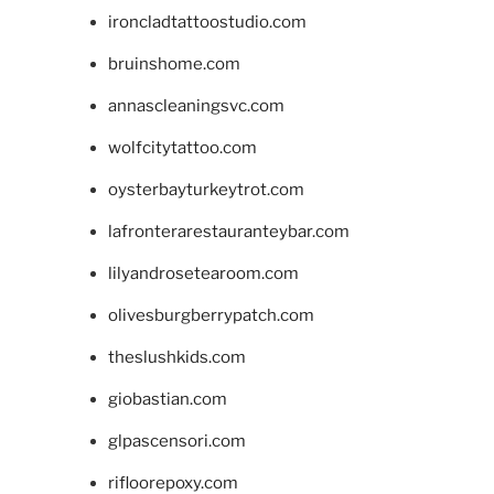
ironcladtattoostudio.com
bruinshome.com
annascleaningsvc.com
wolfcitytattoo.com
oysterbayturkeytrot.com
lafronterarestauranteybar.com
lilyandrosetearoom.com
olivesburgberrypatch.com
theslushkids.com
giobastian.com
glpascensori.com
rifloorepoxy.com