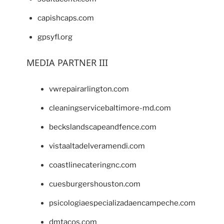
capishcaps.com
gpsyfl.org
MEDIA PARTNER III
vwrepairarlington.com
cleaningservicebaltimore-md.com
beckslandscapeandfence.com
vistaaltadelveramendi.com
coastlinecateringnc.com
cuesburgershouston.com
psicologiaespecializadaencampeche.com
dmtacos.com