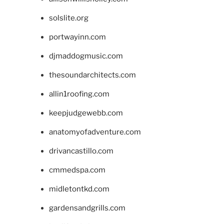
solslite.org
portwayinn.com
djmaddogmusic.com
thesoundarchitects.com
allin1roofing.com
keepjudgewebb.com
anatomyofadventure.com
drivancastillo.com
cmmedspa.com
midletontkd.com
gardensandgrills.com