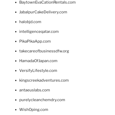
BaytownEvaCationRentals.com
JabalpurCakeDelivery.com
halobjd.com
intelligenceqatar.com
PikaPikaApp.com
takecareofbusinessdfw.org
HamadaOfJapan.com
VersifyLifestyle.com
kingscreekadventures.com
antaeuslabs.com
purelycleanchemdry.com
WishOping.com