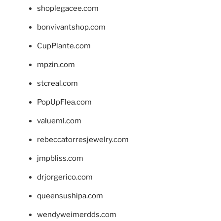
shoplegacee.com
bonvivantshop.com
CupPlante.com
mpzin.com
stcreal.com
PopUpFlea.com
valueml.com
rebeccatorresjewelry.com
jmpbliss.com
drjorgerico.com
queensushipa.com
wendyweimerdds.com