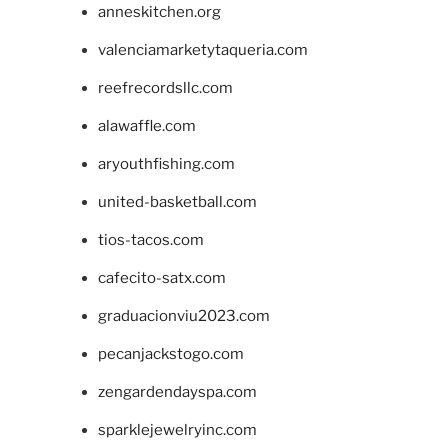
anneskitchen.org
valenciamarketytaqueria.com
reefrecordsllc.com
alawaffle.com
aryouthfishing.com
united-basketball.com
tios-tacos.com
cafecito-satx.com
graduacionviu2023.com
pecanjackstogo.com
zengardendayspa.com
sparklejewelryinc.com