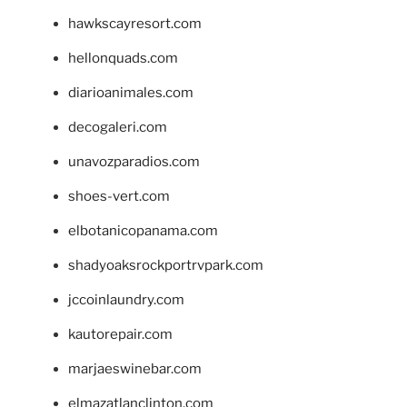
hawkscayresort.com
hellonquads.com
diarioanimales.com
decogaleri.com
unavozparadios.com
shoes-vert.com
elbotanicopanama.com
shadyoaksrockportrvpark.com
jccoinlaundry.com
kautorepair.com
marjaeswinebar.com
elmazatlanclinton.com