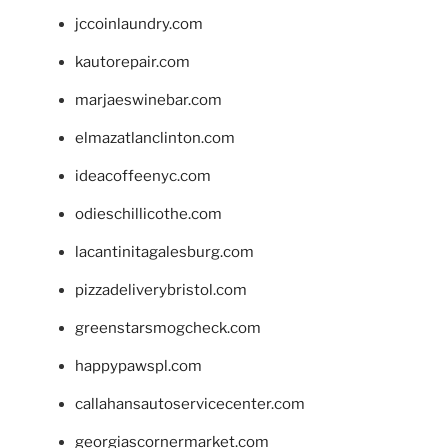
jccoinlaundry.com
kautorepair.com
marjaeswinebar.com
elmazatlanclinton.com
ideacoffeenyc.com
odieschillicothe.com
lacantinitagalesburg.com
pizzadeliverybristol.com
greenstarsmogcheck.com
happypawspl.com
callahansautoservicecenter.com
georgiascornermarket.com