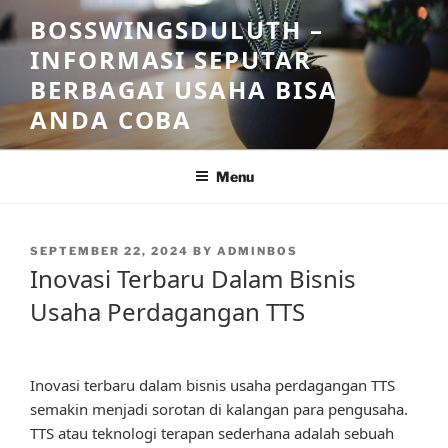
Skip
BOSSWINGSDULUTH –
to
INFORMASI SEPUTAR
content
BERBAGAI USAHA BISA
ANDA COBA
Menu
POSTED
SEPTEMBER 22, 2024
BY
ADMINBOS
ON
Inovasi Terbaru Dalam Bisnis
Usaha Perdagangan TTS
Inovasi terbaru dalam bisnis usaha perdagangan TTS
semakin menjadi sorotan di kalangan para pengusaha.
TTS atau teknologi terapan sederhana adalah sebuah