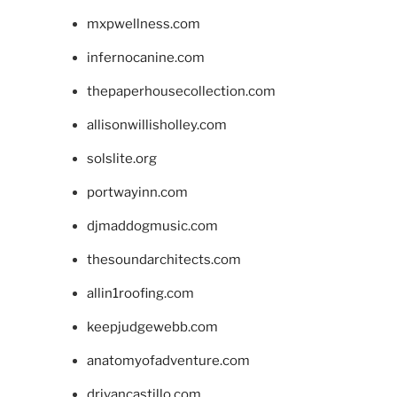
mxpwellness.com
infernocanine.com
thepaperhousecollection.com
allisonwillisholley.com
solslite.org
portwayinn.com
djmaddogmusic.com
thesoundarchitects.com
allin1roofing.com
keepjudgewebb.com
anatomyofadventure.com
drivancastillo.com