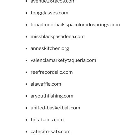
avenue26tacos.com
topgglasses.com
broadmoornailsspacoloradosprings.com
missblackpasadena.com
anneskitchen.org
valenciamarketytaqueria.com
reefrecordsllc.com
alawaffle.com
aryouthfishing.com
united-basketball.com
tios-tacos.com
cafecito-satx.com