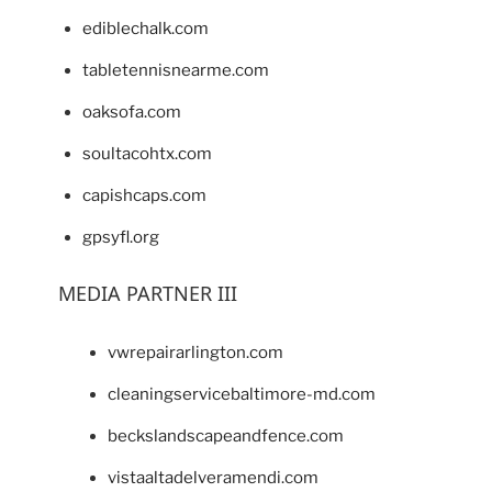
ediblechalk.com
tabletennisnearme.com
oaksofa.com
soultacohtx.com
capishcaps.com
gpsyfl.org
MEDIA PARTNER III
vwrepairarlington.com
cleaningservicebaltimore-md.com
beckslandscapeandfence.com
vistaaltadelveramendi.com