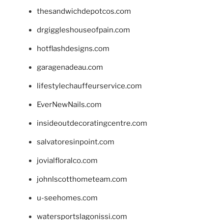
thesandwichdepotcos.com
drgiggleshouseofpain.com
hotflashdesigns.com
garagenadeau.com
lifestylechauffeurservice.com
EverNewNails.com
insideoutdecoratingcentre.com
salvatoresinpoint.com
jovialfloralco.com
johnlscotthometeam.com
u-seehomes.com
watersportslagonissi.com