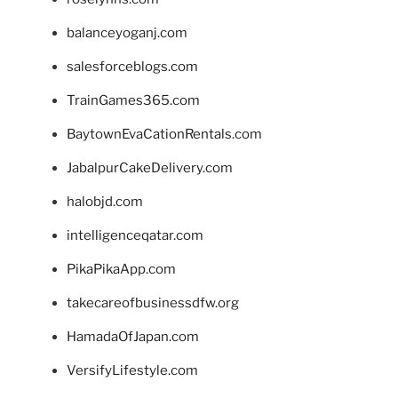
balanceyoganj.com
salesforceblogs.com
TrainGames365.com
BaytownEvaCationRentals.com
JabalpurCakeDelivery.com
halobjd.com
intelligenceqatar.com
PikaPikaApp.com
takecareofbusinessdfw.org
HamadaOfJapan.com
VersifyLifestyle.com