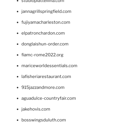
studiopiattellina.com
jannagrillspringfield.com
fujiyamacharleston.com
elpatronchardon.com
donglaishun-order.com
fiamc-rome2022.org
mariceworldessentials.com
lafisheriarestaurant.com
915jazzandmore.com
aguadulce-countryfair.com
jakehovis.com
bosswingsduluth.com