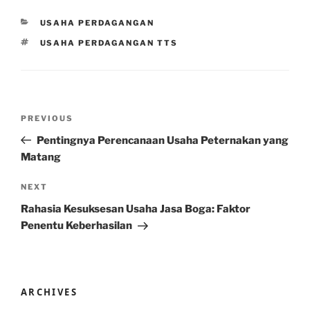
CATEGORIES
USAHA PERDAGANGAN
TAGS
USAHA PERDAGANGAN TTS
Post
Previous
PREVIOUS
navigation
Post
Pentingnya Perencanaan Usaha Peternakan yang
Matang
Next
NEXT
Post
Rahasia Kesuksesan Usaha Jasa Boga: Faktor
Penentu Keberhasilan
ARCHIVES