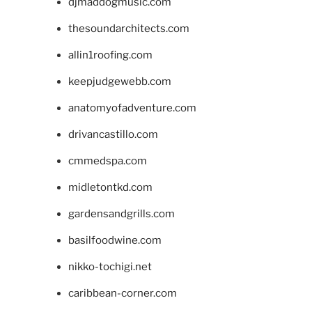
djmaddogmusic.com
thesoundarchitects.com
allin1roofing.com
keepjudgewebb.com
anatomyofadventure.com
drivancastillo.com
cmmedspa.com
midletontkd.com
gardensandgrills.com
basilfoodwine.com
nikko-tochigi.net
caribbean-corner.com