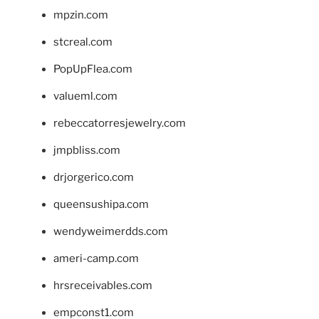
mpzin.com
stcreal.com
PopUpFlea.com
valueml.com
rebeccatorresjewelry.com
jmpbliss.com
drjorgerico.com
queensushipa.com
wendyweimerdds.com
ameri-camp.com
hrsreceivables.com
empconst1.com