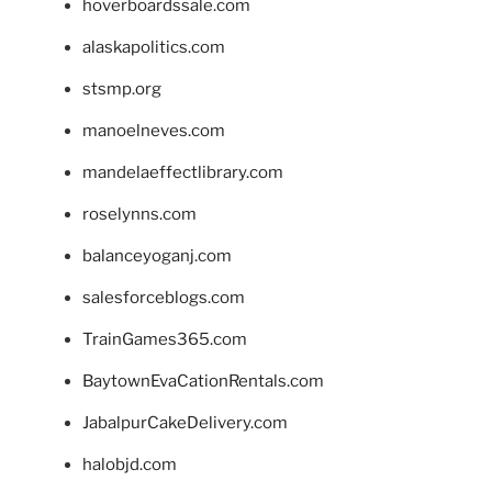
hoverboardssale.com
alaskapolitics.com
stsmp.org
manoelneves.com
mandelaeffectlibrary.com
roselynns.com
balanceyoganj.com
salesforceblogs.com
TrainGames365.com
BaytownEvaCationRentals.com
JabalpurCakeDelivery.com
halobjd.com