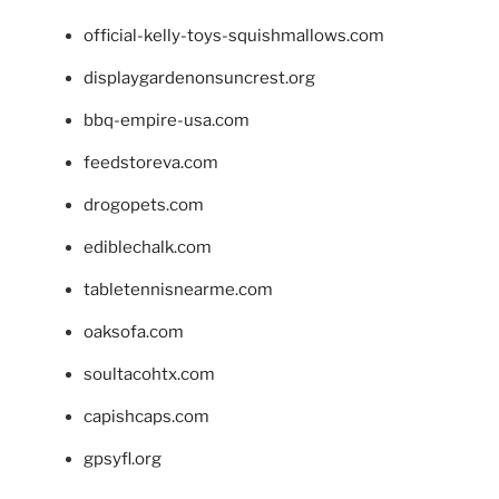
official-kelly-toys-squishmallows.com
displaygardenonsuncrest.org
bbq-empire-usa.com
feedstoreva.com
drogopets.com
ediblechalk.com
tabletennisnearme.com
oaksofa.com
soultacohtx.com
capishcaps.com
gpsyfl.org