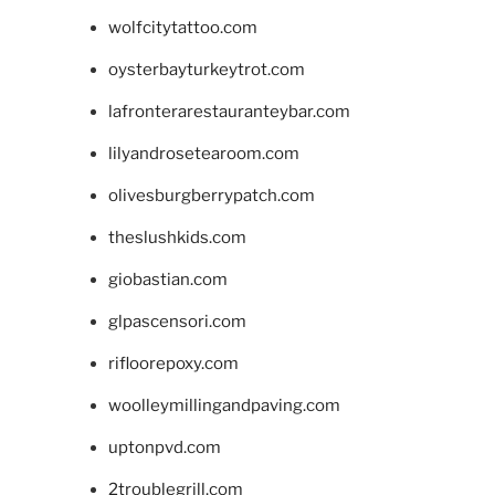
wolfcitytattoo.com
oysterbayturkeytrot.com
lafronterarestauranteybar.com
lilyandrosetearoom.com
olivesburgberrypatch.com
theslushkids.com
giobastian.com
glpascensori.com
rifloorepoxy.com
woolleymillingandpaving.com
uptonpvd.com
2troublegrill.com