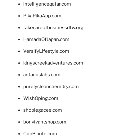
intelligenceqatar.com
PikaPikaApp.com
takecareofbusinessdfw.org
HamadaOfJapan.com
VersifyLifestyle.com
kingscreekadventures.com
antaeuslabs.com
purelycleanchemdry.com
WishOping.com
shoplegacee.com
bonvivantshop.com
CupPlante.com