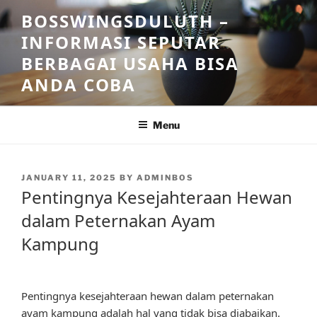
Skip
BOSSWINGSDULUTH –
to
INFORMASI SEPUTAR
content
BERBAGAI USAHA BISA
ANDA COBA
Menu
POSTED
JANUARY 11, 2025
BY
ADMINBOS
ON
Pentingnya Kesejahteraan Hewan
dalam Peternakan Ayam
Kampung
Pentingnya kesejahteraan hewan dalam peternakan
ayam kampung adalah hal yang tidak bisa diabaikan.