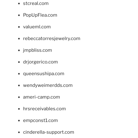
stcreal.com
PopUpFlea.com
valueml.com
rebeccatorresjewelry.com
jmpbliss.com
drjorgerico.com
queensushipa.com
wendyweimerdds.com
ameri-camp.com
hrsreceivables.com
empconst1.com
cinderella-support.com