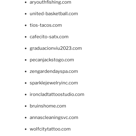
aryouthfishing.com
united-basketball.com
tios-tacos.com
cafecito-satx.com
graduacionviu2023.com
pecanjackstogo.com
zengardendayspa.com
sparklejewelryinc.com
ironcladtattoostudio.com
bruinshome.com
annascleaningsvc.com
wolfcitytattoo.com