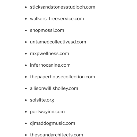
sticksandstonesstudiooh.com
walkers-treeservice.com
shopmossi.com
untamedcollectivesd.com
mxpwellness.com
infernocanine.com
thepaperhousecollection.com
allisonwillisholley.com
solslite.org
portwayinn.com
djmaddogmusic.com
thesoundarchitects.com