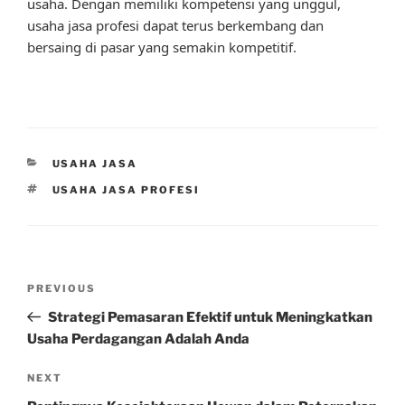
usaha. Dengan memiliki kompetensi yang unggul,
usaha jasa profesi dapat terus berkembang dan
bersaing di pasar yang semakin kompetitif.
CATEGORIES
USAHA JASA
TAGS
USAHA JASA PROFESI
Post
Previous
PREVIOUS
navigation
Post
Strategi Pemasaran Efektif untuk Meningkatkan
Usaha Perdagangan Adalah Anda
Next
NEXT
Post