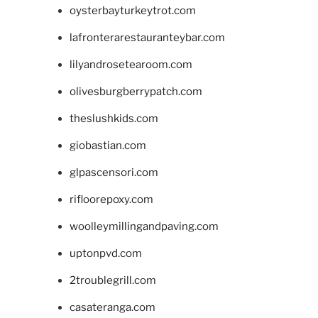
oysterbayturkeytrot.com
lafronterarestauranteybar.com
lilyandrosetearoom.com
olivesburgberrypatch.com
theslushkids.com
giobastian.com
glpascensori.com
rifloorepoxy.com
woolleymillingandpaving.com
uptonpvd.com
2troublegrill.com
casateranga.com