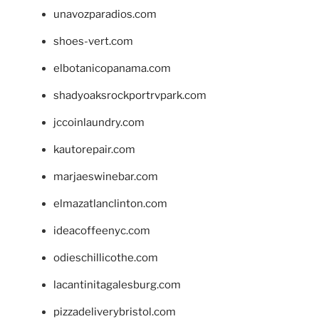
unavozparadios.com
shoes-vert.com
elbotanicopanama.com
shadyoaksrockportrvpark.com
jccoinlaundry.com
kautorepair.com
marjaeswinebar.com
elmazatlanclinton.com
ideacoffeenyc.com
odieschillicothe.com
lacantinitagalesburg.com
pizzadeliverybristol.com