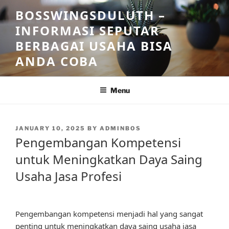
Skip
BOSSWINGSDULUTH –
to
INFORMASI SEPUTAR
content
BERBAGAI USAHA BISA
ANDA COBA
Menu
POSTED
JANUARY 10, 2025
BY
ADMINBOS
ON
Pengembangan Kompetensi
untuk Meningkatkan Daya Saing
Usaha Jasa Profesi
Pengembangan kompetensi menjadi hal yang sangat
penting untuk meningkatkan daya saing usaha jasa