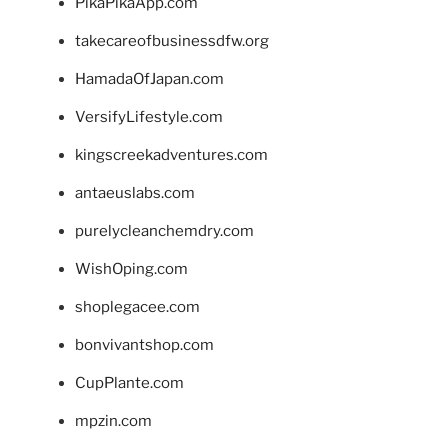
PikaPikaApp.com
takecareofbusinessdfw.org
HamadaOfJapan.com
VersifyLifestyle.com
kingscreekadventures.com
antaeuslabs.com
purelycleanchemdry.com
WishOping.com
shoplegacee.com
bonvivantshop.com
CupPlante.com
mpzin.com