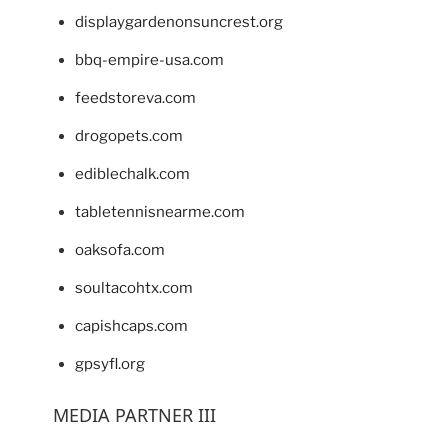
displaygardenonsuncrest.org
bbq-empire-usa.com
feedstoreva.com
drogopets.com
ediblechalk.com
tabletennisnearme.com
oaksofa.com
soultacohtx.com
capishcaps.com
gpsyfl.org
MEDIA PARTNER III