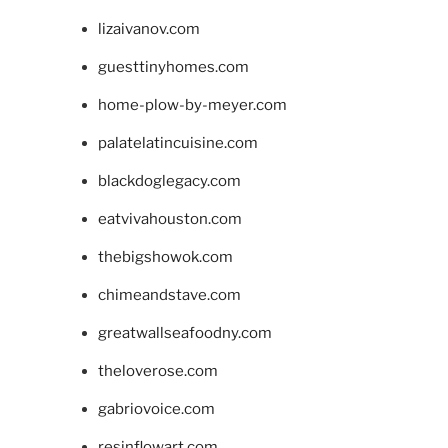
lizaivanov.com
guesttinyhomes.com
home-plow-by-meyer.com
palatelatincuisine.com
blackdoglegacy.com
eatvivahouston.com
thebigshowok.com
chimeandstave.com
greatwallseafoodny.com
theloverose.com
gabriovoice.com
resinflowart.com