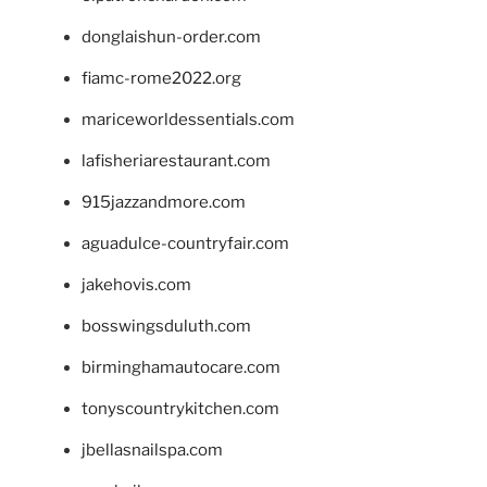
donglaishun-order.com
fiamc-rome2022.org
mariceworldessentials.com
lafisheriarestaurant.com
915jazzandmore.com
aguadulce-countryfair.com
jakehovis.com
bosswingsduluth.com
birminghamautocare.com
tonyscountrykitchen.com
jbellasnailspa.com