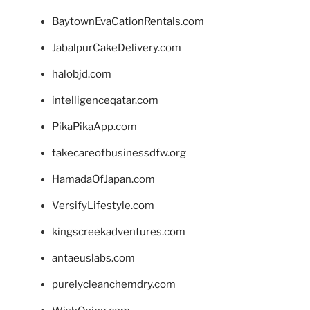
BaytownEvaCationRentals.com
JabalpurCakeDelivery.com
halobjd.com
intelligenceqatar.com
PikaPikaApp.com
takecareofbusinessdfw.org
HamadaOfJapan.com
VersifyLifestyle.com
kingscreekadventures.com
antaeuslabs.com
purelycleanchemdry.com