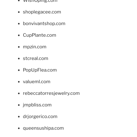
WishOping.com
shoplegacee.com
bonvivantshop.com
CupPlante.com
mpzin.com
stcreal.com
PopUpFlea.com
valueml.com
rebeccatorresjewelry.com
jmpbliss.com
drjorgerico.com
queensushipa.com