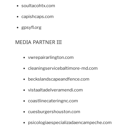
soultacohtx.com
capishcaps.com
gpsyfl.org
MEDIA PARTNER III
vwrepairarlington.com
cleaningservicebaltimore-md.com
beckslandscapeandfence.com
vistaaltadelveramendi.com
coastlinecateringnc.com
cuesburgershouston.com
psicologiaespecializadaencampeche.com