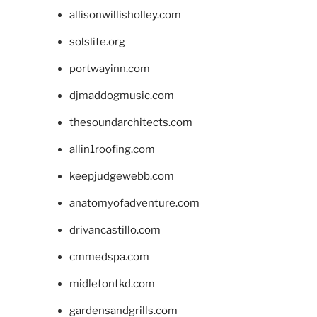
allisonwillisholley.com
solslite.org
portwayinn.com
djmaddogmusic.com
thesoundarchitects.com
allin1roofing.com
keepjudgewebb.com
anatomyofadventure.com
drivancastillo.com
cmmedspa.com
midletontkd.com
gardensandgrills.com