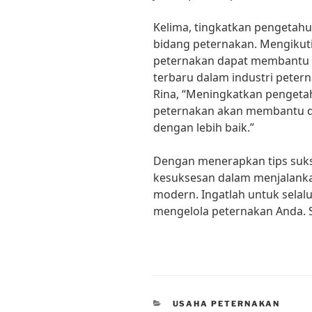
Kelima, tingkatkan pengetah
bidang peternakan. Mengikuti
peternakan dapat membant
terbaru dalam industri peter
Rina, “Meningkatkan pengeta
peternakan akan membantu 
dengan lebih baik.”
Dengan menerapkan tips suks
kesuksesan dalam menjalanka
modern. Ingatlah untuk sela
mengelola peternakan Anda. 
CATEGORIES
USAHA PETERNAKAN