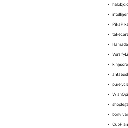
halobjd
intellig
PikaPik
takecar
Hamada
VersifyL
kingscr
antaeus
purelyc
WishOp
shopleg
bonviva
CupPlan