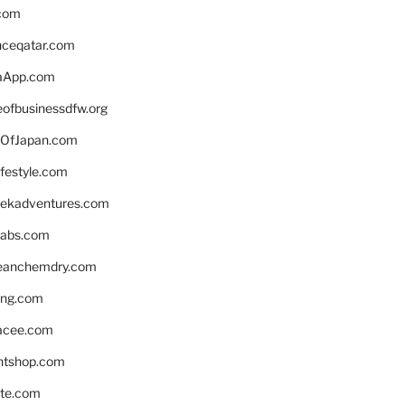
.com
enceqatar.com
aApp.com
eofbusinessdfw.org
OfJapan.com
ifestyle.com
eekadventures.com
labs.com
leanchemdry.com
ing.com
acee.com
ntshop.com
te.com