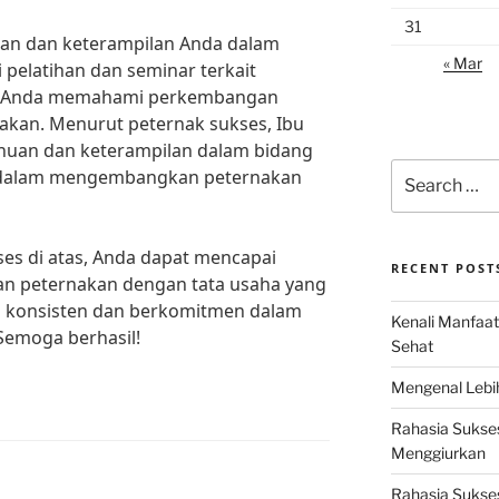
31
uan dan keterampilan Anda dalam
« Mar
 pelatihan dan seminar terkait
u Anda memahami perkembangan
nakan. Menurut peternak sukses, Ibu
huan dan keterampilan dalam bidang
Search
dalam mengembangkan peternakan
for:
es di atas, Anda dapat mencapai
RECENT POST
n peternakan dengan tata usaha yang
lu konsisten dan berkomitmen dalam
Kenali Manfaat
Semoga berhasil!
Sehat
Mengenal Lebih
Rahasia Sukse
Menggiurkan
Rahasia Sukses