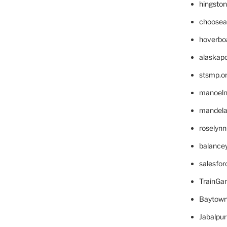
hingsto
choosea
hoverbo
alaskapo
stsmp.o
manoel
mandelae
roselyn
balance
salesfo
TrainG
Baytown
Jabalpu