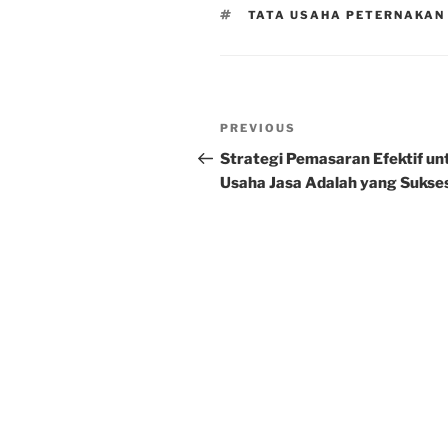
TAGS
TATA USAHA PETERNAKAN
Post
Previous
PREVIOUS
navigation
Post
Strategi Pemasaran Efektif un
Usaha Jasa Adalah yang Sukse