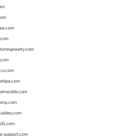
om
com
ea.com
.com
torresjewelry.com
s.com
ico.com
shipa.com
eimerdds.com
camp.com
ivables.com
st1.com
la-support.com