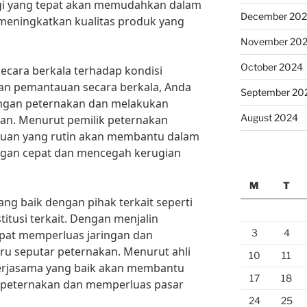
gi yang tepat akan memudahkan dalam
December 20
meningkatkan kualitas produk yang
November 20
October 2024
ecara berkala terhadap kondisi
an pemantauan secara berkala, Anda
September 20
ngan peternakan dan melakukan
August 2024
ukan. Menurut pemilik peternakan
auan yang rutin akan membantu dalam
ngan cepat dan mencegah kerugian
M
T
ang baik dengan pihak terkait seperti
stitusi terkait. Dengan menjalin
3
4
apat memperluas jaringan dan
ru seputar peternakan. Menurut ahli
10
11
“Kerjasama yang baik akan membantu
17
18
 peternakan dan memperluas pasar
24
25