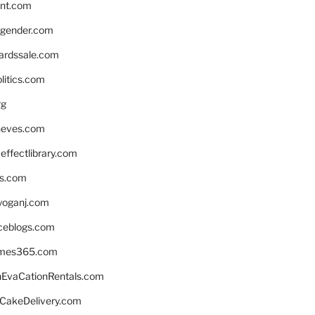
nnt.com
gender.com
ardssale.com
litics.com
rg
neves.com
ffectlibrary.com
ns.com
yoganj.com
rceblogs.com
ames365.com
EvaCationRentals.com
rCakeDelivery.com