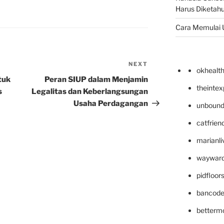
Harus Diketahu
Cara Memulai 
NEXT
Next
okhealt
Post
tuk
Peran SIUP dalam Menjamin
theinte
s
Legalitas dan Keberlangsungan
Usaha Perdagangan
unbound
catfrien
marianli
wayward
pidfloo
bancode
betterm