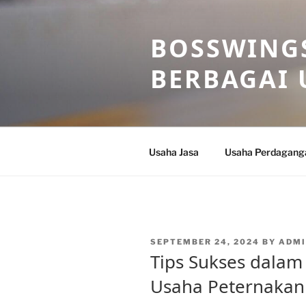
Skip
to
BOSSWINGS
content
BERBAGAI 
Usaha Jasa
Usaha Perdagang
POSTED
SEPTEMBER 24, 2024
BY
ADM
ON
Tips Sukses dala
Usaha Peternakan