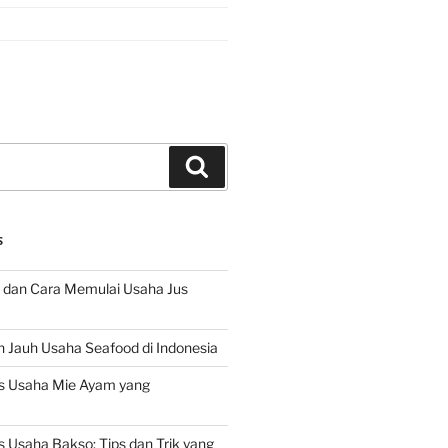
Search
S
 dan Cara Memulai Usaha Jus
 Jauh Usaha Seafood di Indonesia
s Usaha Mie Ayam yang
 Usaha Bakso: Tips dan Trik yang