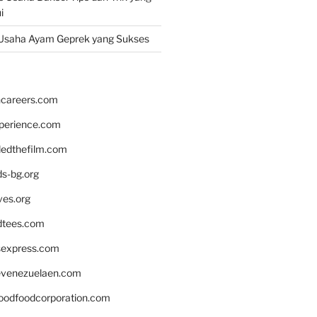
i
Usaha Ayam Geprek yang Sukses
hcareers.com
xperience.com
edthefilm.com
ds-bg.org
ves.org
tees.com
rsexpress.com
venezuelaen.com
oodfoodcorporation.com