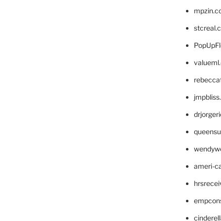
mpzin.c
stcreal.
PopUpFl
valueml
rebecca
jmpblis
drjorger
queensu
wendyw
ameri-
hrsrece
empcon
cinderel