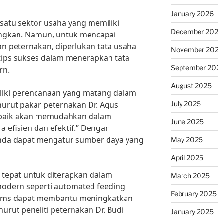
January 2026
satu sektor usaha yang memiliki
December 20
angkan. Namun, untuk mencapai
n peternakan, diperlukan tata usaha
November 20
tips sukses dalam menerapkan tata
September 20
rn.
August 2025
liki perencanaan yang matang dalam
July 2025
urut pakar peternakan Dr. Agus
 baik akan memudahkan dalam
June 2025
 efisien dan efektif.” Dengan
nda dapat mengatur sumber daya yang
May 2025
April 2025
g tepat untuk diterapkan dalam
March 2025
modern seperti automated feeding
February 2025
tems dapat membantu meningkatkan
urut peneliti peternakan Dr. Budi
January 2025