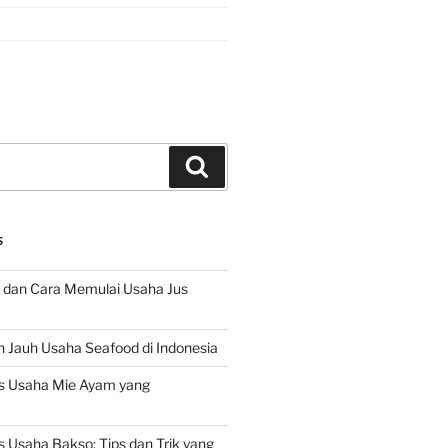
Search
S
 dan Cara Memulai Usaha Jus
 Jauh Usaha Seafood di Indonesia
s Usaha Mie Ayam yang
 Usaha Bakso: Tips dan Trik yang