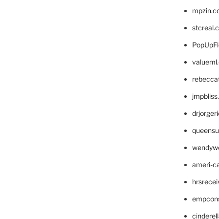
mpzin.c
stcreal.
PopUpFl
valueml
rebecca
jmpblis
drjorger
queensu
wendyw
ameri-
hrsrece
empcon
cinderel