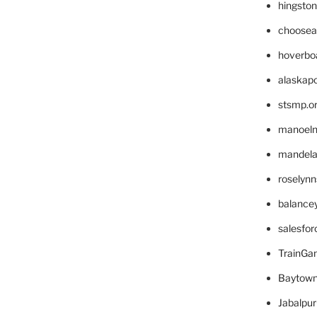
hingsto
choosea
hoverbo
alaskapo
stsmp.o
manoel
mandelae
roselyn
balance
salesfo
TrainG
Baytown
Jabalpu