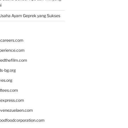
i
Usaha Ayam Geprek yang Sukses
hcareers.com
xperience.com
edthefilm.com
ds-bg.org
ves.org
tees.com
rsexpress.com
venezuelaen.com
oodfoodcorporation.com