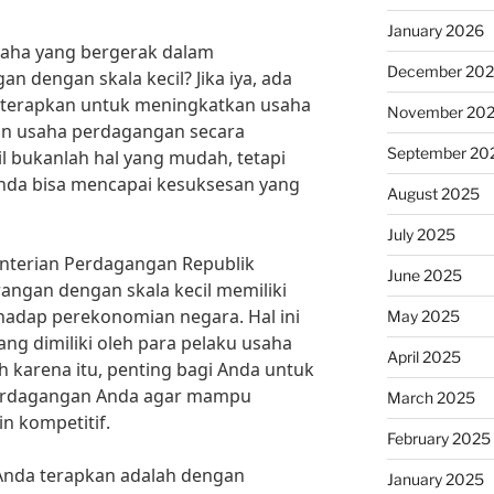
January 2026
aha yang bergerak dalam
December 20
 dengan skala kecil? Jika iya, ada
a terapkan untuk meningkatkan usaha
November 20
an usaha perdagangan secara
September 20
l bukanlah hal yang mudah, tetapi
Anda bisa mencapai kesuksesan yang
August 2025
July 2025
enterian Perdagangan Republik
June 2025
rangan dengan skala kecil memiliki
rhadap perekonomian negara. Hal ini
May 2025
ng dimiliki oleh para pelaku usaha
April 2025
h karena itu, penting bagi Anda untuk
erdagangan Anda agar mampu
March 2025
n kompetitif.
February 2025
a Anda terapkan adalah dengan
January 2025