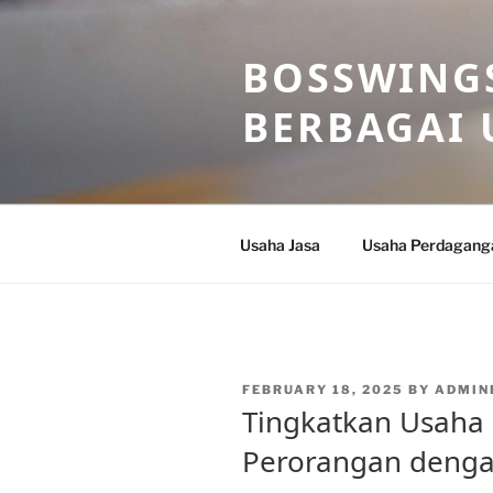
Skip
to
BOSSWINGS
content
BERBAGAI 
Usaha Jasa
Usaha Perdagang
POSTED
FEBRUARY 18, 2025
BY
ADMIN
ON
Tingkatkan Usaha
Perorangan dengan