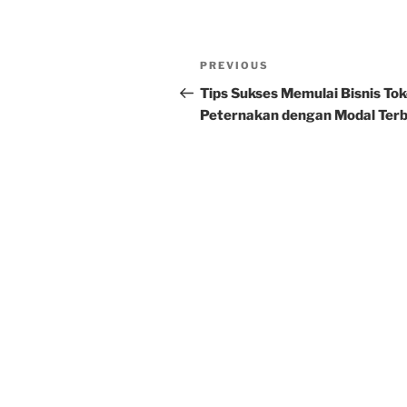
Post
Previous
PREVIOUS
navigation
Post
Tips Sukses Memulai Bisnis To
Peternakan dengan Modal Ter