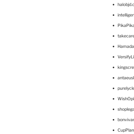
halobjd
intellig
PikaPik
takecar
Hamada
VersifyL
kingscr
antaeus
purelyc
WishOp
shopleg
bonviva
CupPlan