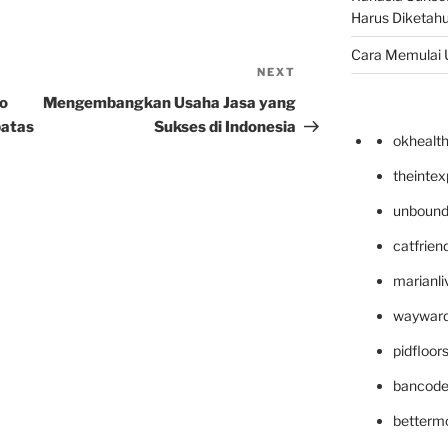
Harus Diketahu
Cara Memulai 
NEXT
Next
Post
ko
Mengembangkan Usaha Jasa yang
batas
Sukses di Indonesia
okhealt
theinte
unbound
catfrien
marianli
wayward
pidfloo
bancode
betterm