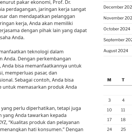
enurut pakar ekonomi, Prof. Dr.
December 20
a perdagangan, jaringan kerja sangat
asar dan mendapatkan pelanggan
November 20
ingan kerja, Anda akan memiliki
October 2024
erjasama dengan pihak lain yang dapat
saha Anda.
September 20
August 2024
memanfaatkan teknologi dalam
an Anda. Dengan perkembangan
t, Anda bisa memanfaatkannya untuk
i, memperluas pasar, dan
ional. Sebagai contoh, Anda bisa
M
T
e untuk memasarkan produk Anda
3
4
yang perlu diperhatikan, tetapi juga
10
11
an yang Anda tawarkan kepada
17
18
YZ, “Kualitas produk dan pelayanan
emenangkan hati konsumen.” Dengan
24
25