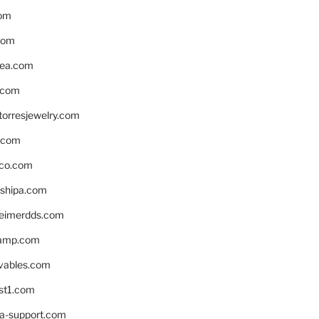
om
com
ea.com
.com
torresjewelry.com
s.com
ico.com
shipa.com
eimerdds.com
camp.com
ivables.com
st1.com
la-support.com