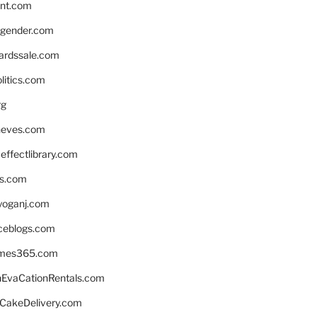
nnt.com
gender.com
ardssale.com
litics.com
rg
neves.com
ffectlibrary.com
ns.com
yoganj.com
rceblogs.com
ames365.com
EvaCationRentals.com
rCakeDelivery.com