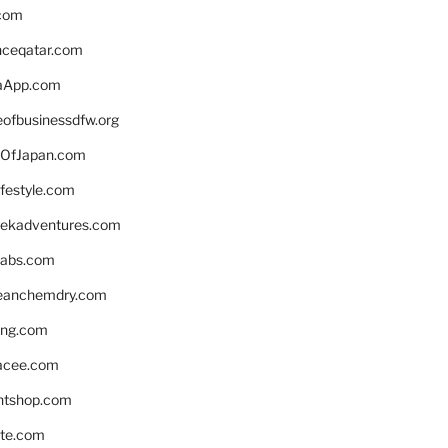
.com
enceqatar.com
aApp.com
eofbusinessdfw.org
OfJapan.com
ifestyle.com
eekadventures.com
labs.com
leanchemdry.com
ing.com
acee.com
ntshop.com
te.com