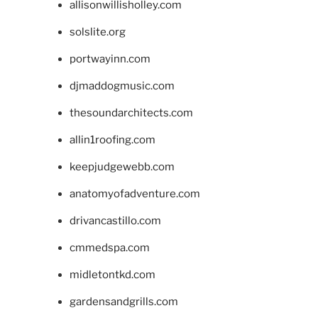
allisonwillisholley.com
solslite.org
portwayinn.com
djmaddogmusic.com
thesoundarchitects.com
allin1roofing.com
keepjudgewebb.com
anatomyofadventure.com
drivancastillo.com
cmmedspa.com
midletontkd.com
gardensandgrills.com