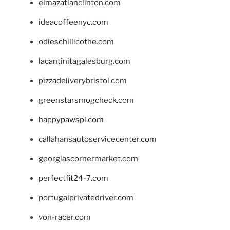
elmazatlanclinton.com
ideacoffeenyc.com
odieschillicothe.com
lacantinitagalesburg.com
pizzadeliverybristol.com
greenstarsmogcheck.com
happypawspl.com
callahansautoservicecenter.com
georgiascornermarket.com
perfectfit24-7.com
portugalprivatedriver.com
von-racer.com