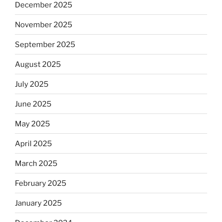
December 2025
November 2025
September 2025
August 2025
July 2025
June 2025
May 2025
April 2025
March 2025
February 2025
January 2025