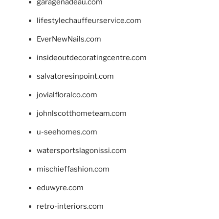
garagenadeau.com
lifestylechauffeurservice.com
EverNewNails.com
insideoutdecoratingcentre.com
salvatoresinpoint.com
jovialfloralco.com
johnlscotthometeam.com
u-seehomes.com
watersportslagonissi.com
mischieffashion.com
eduwyre.com
retro-interiors.com