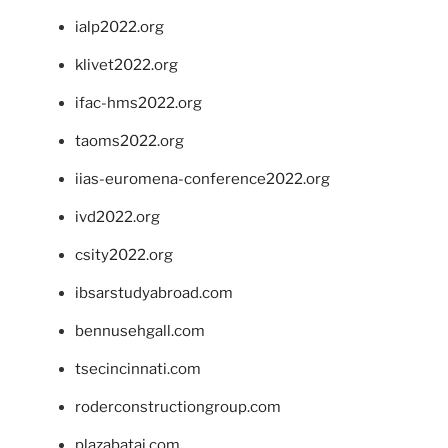
ialp2022.org
klivet2022.org
ifac-hms2022.org
taoms2022.org
iias-euromena-conference2022.org
ivd2022.org
csity2022.org
ibsarstudyabroad.com
bennusehgall.com
tsecincinnati.com
roderconstructiongroup.com
plazabatai.com