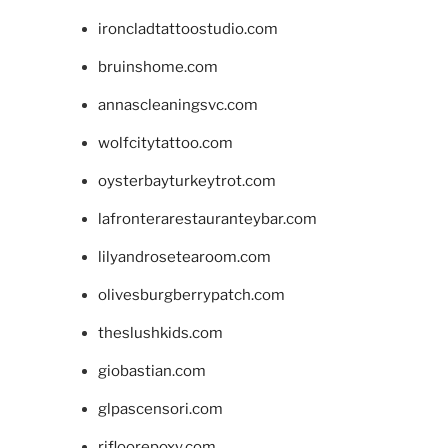
ironcladtattoostudio.com
bruinshome.com
annascleaningsvc.com
wolfcitytattoo.com
oysterbayturkeytrot.com
lafronterarestauranteybar.com
lilyandrosetearoom.com
olivesburgberrypatch.com
theslushkids.com
giobastian.com
glpascensori.com
rifloorepoxy.com