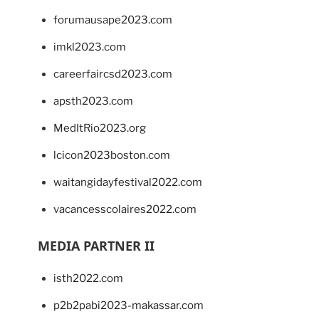
forumausape2023.com
imkl2023.com
careerfaircsd2023.com
apsth2023.com
MedItRio2023.org
lcicon2023boston.com
waitangidayfestival2022.com
vacancesscolaires2022.com
MEDIA PARTNER II
isth2022.com
p2b2pabi2023-makassar.com