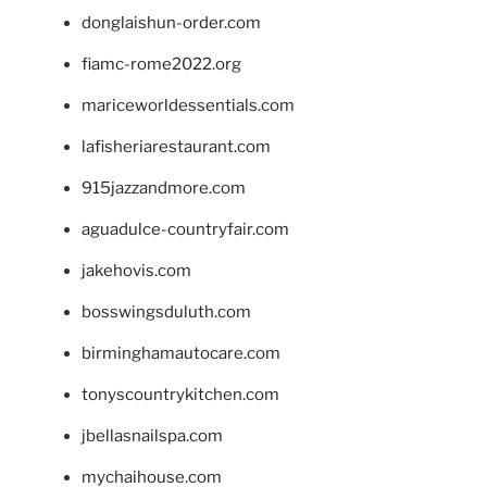
donglaishun-order.com
fiamc-rome2022.org
mariceworldessentials.com
lafisheriarestaurant.com
915jazzandmore.com
aguadulce-countryfair.com
jakehovis.com
bosswingsduluth.com
birminghamautocare.com
tonyscountrykitchen.com
jbellasnailspa.com
mychaihouse.com