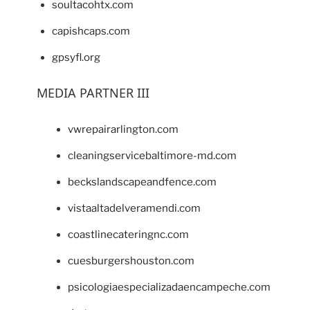
soultacohtx.com
capishcaps.com
gpsyfl.org
MEDIA PARTNER III
vwrepairarlington.com
cleaningservicebaltimore-md.com
beckslandscapeandfence.com
vistaaltadelveramendi.com
coastlinecateringnc.com
cuesburgershouston.com
psicologiaespecializadaencampeche.com