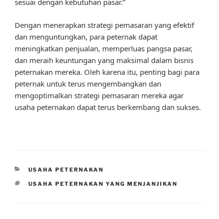
sesuai dengan kebutuhan pasar.”
Dengan menerapkan strategi pemasaran yang efektif
dan menguntungkan, para peternak dapat
meningkatkan penjualan, memperluas pangsa pasar,
dan meraih keuntungan yang maksimal dalam bisnis
peternakan mereka. Oleh karena itu, penting bagi para
peternak untuk terus mengembangkan dan
mengoptimalkan strategi pemasaran mereka agar
usaha peternakan dapat terus berkembang dan sukses.
CATEGORIES
USAHA PETERNAKAN
TAGS
USAHA PETERNAKAN YANG MENJANJIKAN