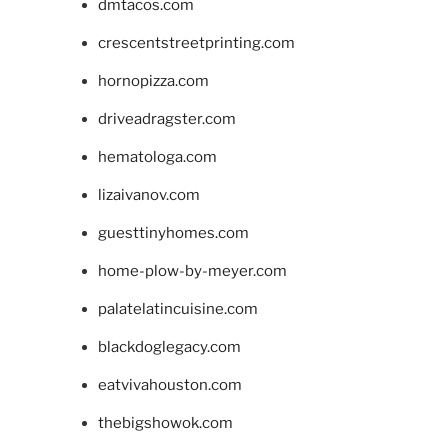
dmtacos.com
crescentstreetprinting.com
hornopizza.com
driveadragster.com
hematologa.com
lizaivanov.com
guesttinyhomes.com
home-plow-by-meyer.com
palatelatincuisine.com
blackdoglegacy.com
eatvivahouston.com
thebigshowok.com