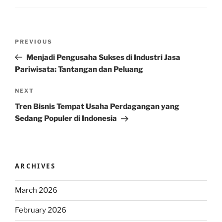
Post
Previous
PREVIOUS
navigation
Post
Menjadi Pengusaha Sukses di Industri Jasa
Pariwisata: Tantangan dan Peluang
Next
NEXT
Post
Tren Bisnis Tempat Usaha Perdagangan yang
Sedang Populer di Indonesia
ARCHIVES
March 2026
February 2026