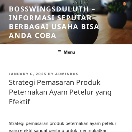
Skip
BOSSWINGSDULUTH –
to
INFORMASI SEPUTAR
content
BERBAGAI USAHA BISA
ANDA COBA
Menu
POSTED
JANUARY 6, 2025
BY
ADMINBOS
ON
Strategi Pemasaran Produk
Peternakan Ayam Petelur yang
Efektif
Strategi pemasaran produk peternakan ayam petelur
yang efektif sangat penting untuk meningkatkan