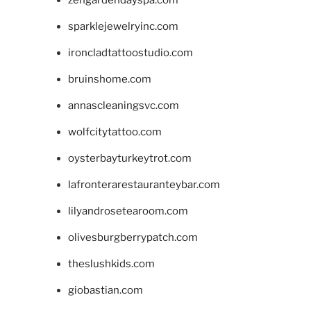
sparklejewelryinc.com
ironcladtattoostudio.com
bruinshome.com
annascleaningsvc.com
wolfcitytattoo.com
oysterbayturkeytrot.com
lafronterarestauranteybar.com
lilyandrosetearoom.com
olivesburgberrypatch.com
theslushkids.com
giobastian.com