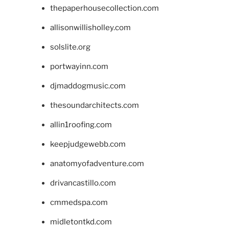
thepaperhousecollection.com
allisonwillisholley.com
solslite.org
portwayinn.com
djmaddogmusic.com
thesoundarchitects.com
allin1roofing.com
keepjudgewebb.com
anatomyofadventure.com
drivancastillo.com
cmmedspa.com
midletontkd.com