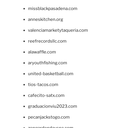
missblackpasadena.com
anneskitchen.org
valenciamarketytaqueria.com
reefrecordsllc.com
alawaffle.com
aryouthfishing.com
united-basketball.com
tios-tacos.com
cafecito-satx.com
graduacionviu2023.com
pecanjackstogo.com
zengardendayspa.com