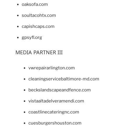
oaksofa.com
soultacohtx.com
capishcaps.com
gpsyfl.org
MEDIA PARTNER III
vwrepairarlington.com
cleaningservicebaltimore-md.com
beckslandscapeandfence.com
vistaaltadelveramendi.com
coastlinecateringnc.com
cuesburgershouston.com