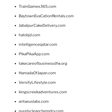
TrainGames365.com
BaytownEvaCationRentals.com
JabalpurCakeDelivery.com
halobjd.com
intelligenceqatar.com
PikaPikaApp.com
takecareofbusinessdfw.org
HamadaOfJapan.com
VersifyLifestyle.com
kingscreekadventures.com
antaeuslabs.com
purelycleanchemdry.com