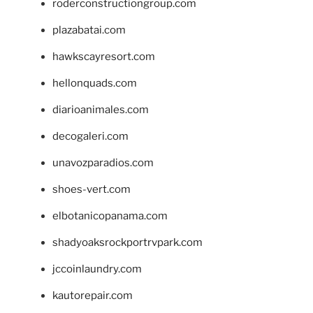
roderconstructiongroup.com
plazabatai.com
hawkscayresort.com
hellonquads.com
diarioanimales.com
decogaleri.com
unavozparadios.com
shoes-vert.com
elbotanicopanama.com
shadyoaksrockportrvpark.com
jccoinlaundry.com
kautorepair.com