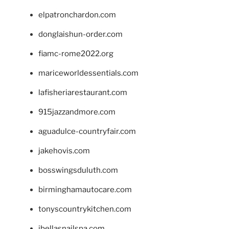
elpatronchardon.com
donglaishun-order.com
fiamc-rome2022.org
mariceworldessentials.com
lafisheriarestaurant.com
915jazzandmore.com
aguadulce-countryfair.com
jakehovis.com
bosswingsduluth.com
birminghamautocare.com
tonyscountrykitchen.com
jbellasnailspa.com