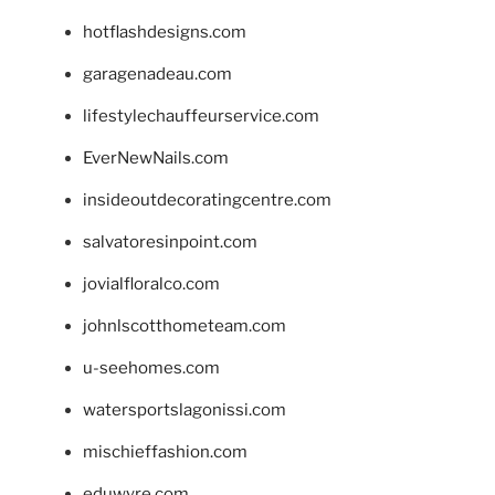
hotflashdesigns.com
garagenadeau.com
lifestylechauffeurservice.com
EverNewNails.com
insideoutdecoratingcentre.com
salvatoresinpoint.com
jovialfloralco.com
johnlscotthometeam.com
u-seehomes.com
watersportslagonissi.com
mischieffashion.com
eduwyre.com