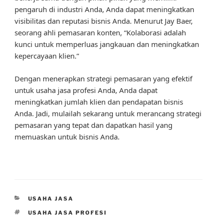
pengaruh di industri Anda, Anda dapat meningkatkan
visibilitas dan reputasi bisnis Anda. Menurut Jay Baer,
seorang ahli pemasaran konten, “Kolaborasi adalah
kunci untuk memperluas jangkauan dan meningkatkan
kepercayaan klien.”
Dengan menerapkan strategi pemasaran yang efektif
untuk usaha jasa profesi Anda, Anda dapat
meningkatkan jumlah klien dan pendapatan bisnis
Anda. Jadi, mulailah sekarang untuk merancang strategi
pemasaran yang tepat dan dapatkan hasil yang
memuaskan untuk bisnis Anda.
CATEGORIES
USAHA JASA
TAGS
USAHA JASA PROFESI