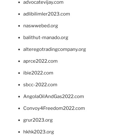
advocatevijay.com
adlibilimler2023.com
naswwebed.org
balithut-manado.org
alteregotradingcompany.org
aprce2022.com
ibie2022.com
sbcc-2022.com
AngolaOilAndGas2022.com
Convoy4Freedom2022.com
grur2023.org
hkhk2023.org