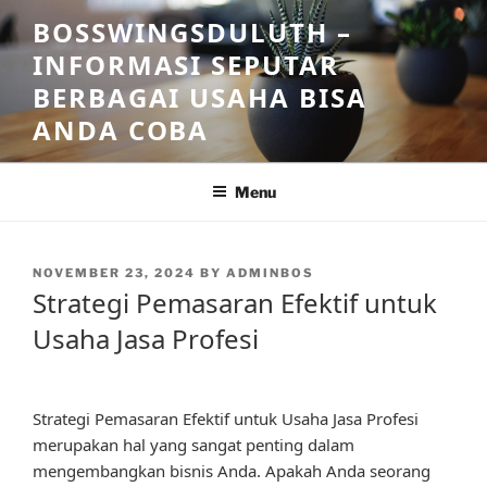
Skip
BOSSWINGSDULUTH –
to
INFORMASI SEPUTAR
content
BERBAGAI USAHA BISA
ANDA COBA
Menu
POSTED
NOVEMBER 23, 2024
BY
ADMINBOS
ON
Strategi Pemasaran Efektif untuk
Usaha Jasa Profesi
Strategi Pemasaran Efektif untuk Usaha Jasa Profesi
merupakan hal yang sangat penting dalam
mengembangkan bisnis Anda. Apakah Anda seorang