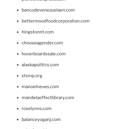
bancodevenezuelaen.com
bettermoodfoodcorporation.com
hingstonnt.com
chooseagender.com
hoverboardssale.com
alaskapolitics.com
stsmp.org
manoelneves.com
mandelaeffectlibrary.com
roselynns.com
balanceyoganj.com