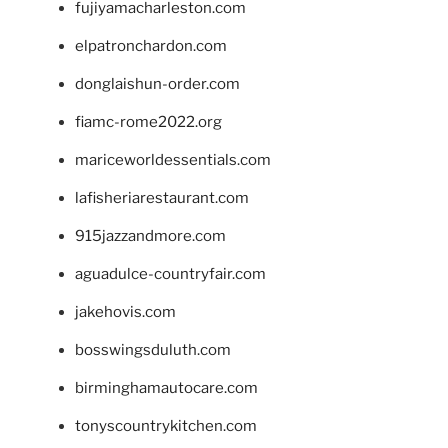
fujiyamacharleston.com
elpatronchardon.com
donglaishun-order.com
fiamc-rome2022.org
mariceworldessentials.com
lafisheriarestaurant.com
915jazzandmore.com
aguadulce-countryfair.com
jakehovis.com
bosswingsduluth.com
birminghamautocare.com
tonyscountrykitchen.com