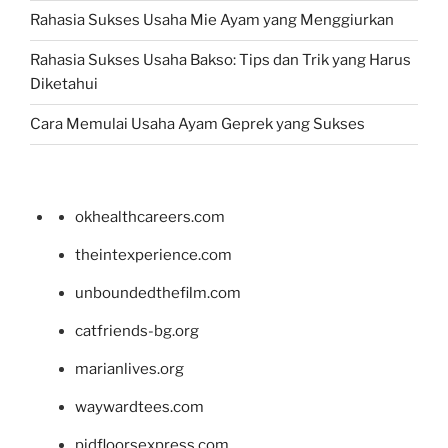
Rahasia Sukses Usaha Mie Ayam yang Menggiurkan
Rahasia Sukses Usaha Bakso: Tips dan Trik yang Harus
Diketahui
Cara Memulai Usaha Ayam Geprek yang Sukses
okhealthcareers.com
theintexperience.com
unboundedthefilm.com
catfriends-bg.org
marianlives.org
waywardtees.com
pidfloorsexpress.com