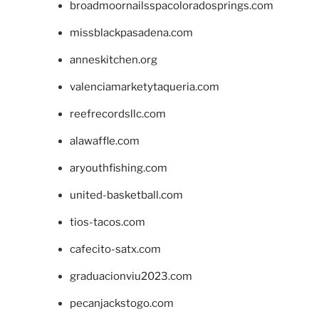
broadmoornailsspacoloradosprings.com
missblackpasadena.com
anneskitchen.org
valenciamarketytaqueria.com
reefrecordsllc.com
alawaffle.com
aryouthfishing.com
united-basketball.com
tios-tacos.com
cafecito-satx.com
graduacionviu2023.com
pecanjackstogo.com