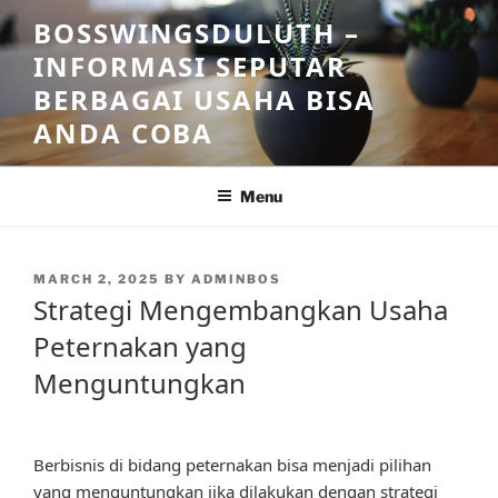
Skip
BOSSWINGSDULUTH –
to
INFORMASI SEPUTAR
content
BERBAGAI USAHA BISA
ANDA COBA
Menu
POSTED
MARCH 2, 2025
BY
ADMINBOS
ON
Strategi Mengembangkan Usaha
Peternakan yang
Menguntungkan
Berbisnis di bidang peternakan bisa menjadi pilihan
yang menguntungkan jika dilakukan dengan strategi