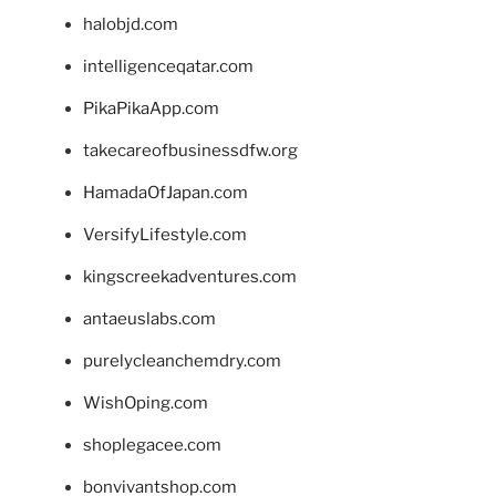
halobjd.com
intelligenceqatar.com
PikaPikaApp.com
takecareofbusinessdfw.org
HamadaOfJapan.com
VersifyLifestyle.com
kingscreekadventures.com
antaeuslabs.com
purelycleanchemdry.com
WishOping.com
shoplegacee.com
bonvivantshop.com