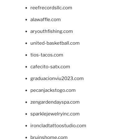
reefrecordsllc.com
alawaffle.com
aryouthfishing.com
united-basketball.com
tios-tacos.com
cafecito-satx.com
graduacionviu2023.com
pecanjackstogo.com
zengardendayspa.com
sparklejewelryinc.com
ironcladtattoostudio.com
bruinshome.com