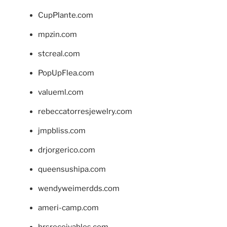
CupPlante.com
mpzin.com
stcreal.com
PopUpFlea.com
valueml.com
rebeccatorresjewelry.com
jmpbliss.com
drjorgerico.com
queensushipa.com
wendyweimerdds.com
ameri-camp.com
hrsreceivables.com