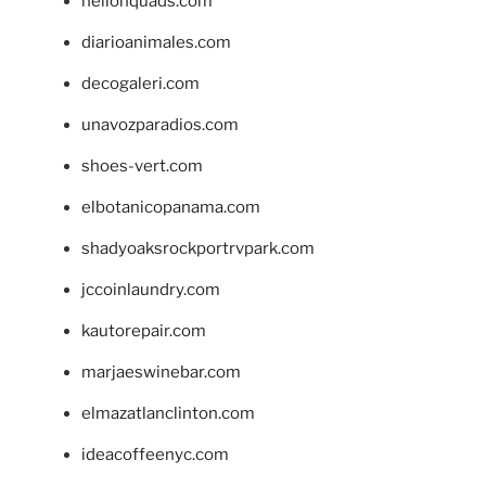
hellonquads.com
diarioanimales.com
decogaleri.com
unavozparadios.com
shoes-vert.com
elbotanicopanama.com
shadyoaksrockportrvpark.com
jccoinlaundry.com
kautorepair.com
marjaeswinebar.com
elmazatlanclinton.com
ideacoffeenyc.com