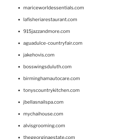
mariceworldessentials.com
lafisheriarestaurant.com
915jazzandmore.com
aguadulce-countryfair.com
jakehovis.com
bosswingsduluth.com
birminghamautocare.com
tonyscountrykitchen.com
jbellasnailspa.com
mychaihouse.com
alvisgrooming.com
thegeorginaestate.com