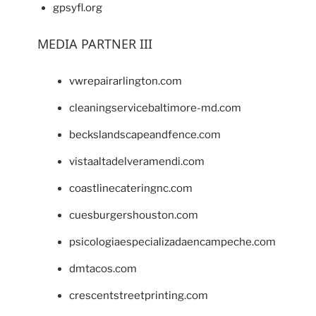
gpsyfl.org
MEDIA PARTNER III
vwrepairarlington.com
cleaningservicebaltimore-md.com
beckslandscapeandfence.com
vistaaltadelveramendi.com
coastlinecateringnc.com
cuesburgershouston.com
psicologiaespecializadaencampeche.com
dmtacos.com
crescentstreetprinting.com