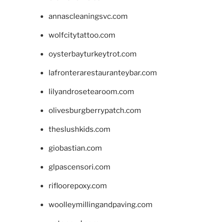
annascleaningsvc.com
wolfcitytattoo.com
oysterbayturkeytrot.com
lafronterarestauranteybar.com
lilyandrosetearoom.com
olivesburgberrypatch.com
theslushkids.com
giobastian.com
glpascensori.com
rifloorepoxy.com
woolleymillingandpaving.com