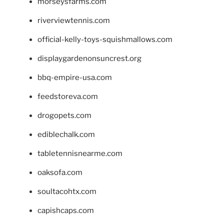
morseysfarms.com
riverviewtennis.com
official-kelly-toys-squishmallows.com
displaygardenonsuncrest.org
bbq-empire-usa.com
feedstoreva.com
drogopets.com
ediblechalk.com
tabletennisnearme.com
oaksofa.com
soultacohtx.com
capishcaps.com