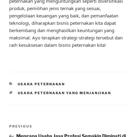
peternakan yang menguntungkan seperti diversifikasi
produk, pemilihan jenis ternak yang sesuai,
pengelolaan keuangan yang baik, dan pemanfaatan
teknologi, diharapkan bisnis peternakan kita dapat
berkembang dan menghasilkan keuntungan yang
maksimal. Ayo terapkan strategi-strategi tersebut dan
raih kesuksesan dalam bisnis peternakan kita!
CATEGORIES
USAHA PETERNAKAN
TAGS
USAHA PETERNAKAN YANG MENJANJIKAN
Post
Previous
PREVIOUS
navigation
Post
Mengapa Usaha Jasa Profesi Semakin Diminati di