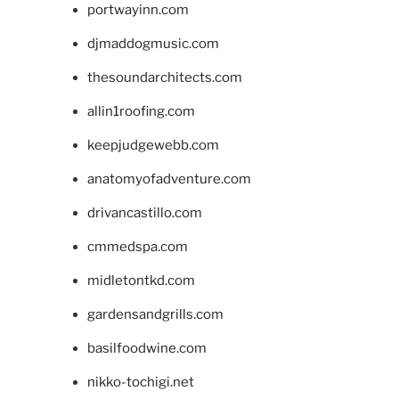
portwayinn.com
djmaddogmusic.com
thesoundarchitects.com
allin1roofing.com
keepjudgewebb.com
anatomyofadventure.com
drivancastillo.com
cmmedspa.com
midletontkd.com
gardensandgrills.com
basilfoodwine.com
nikko-tochigi.net