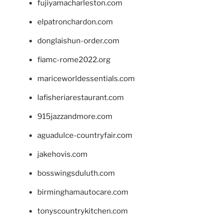
fujiyamacharleston.com
elpatronchardon.com
donglaishun-order.com
fiamc-rome2022.org
mariceworldessentials.com
lafisheriarestaurant.com
915jazzandmore.com
aguadulce-countryfair.com
jakehovis.com
bosswingsduluth.com
birminghamautocare.com
tonyscountrykitchen.com