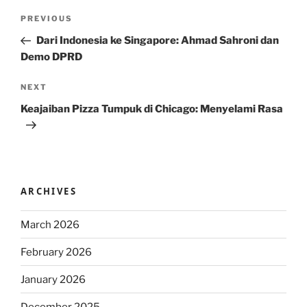
Post
Previous
PREVIOUS
navigation
Post
Dari Indonesia ke Singapore: Ahmad Sahroni dan
Demo DPRD
Next
NEXT
Post
Keajaiban Pizza Tumpuk di Chicago: Menyelami Rasa
ARCHIVES
March 2026
February 2026
January 2026
December 2025