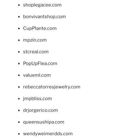
shoplegacee.com
bonvivantshop.com
CupPlante.com
mpzin.com
stcreal.com
PopUpFlea.com
valueml.com
rebeccatorresjewelry.com
jmpbliss.com
drjorgerico.com
queensushipa.com
wendyweimerdds.com