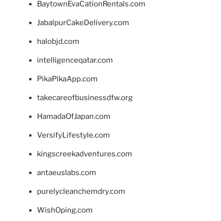
BaytownEvaCationRentals.com
JabalpurCakeDelivery.com
halobjd.com
intelligenceqatar.com
PikaPikaApp.com
takecareofbusinessdfw.org
HamadaOfJapan.com
VersifyLifestyle.com
kingscreekadventures.com
antaeuslabs.com
purelycleanchemdry.com
WishOping.com