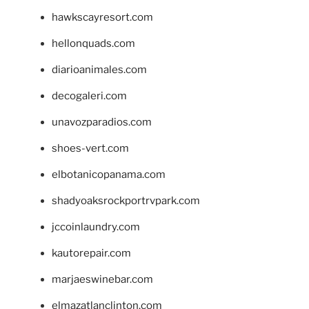
hawkscayresort.com
hellonquads.com
diarioanimales.com
decogaleri.com
unavozparadios.com
shoes-vert.com
elbotanicopanama.com
shadyoaksrockportrvpark.com
jccoinlaundry.com
kautorepair.com
marjaeswinebar.com
elmazatlanclinton.com