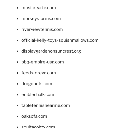
musicrearte.com
morseysfarms.com
riverviewtennis.com
official-kelly-toys-squishmallows.com
displaygardenonsuncrest.org
bbq-empire-usa.com
feedstoreva.com
drogopets.com
ediblechalk.com
tabletennisnearme.com
oaksofa.com
soultacohtx.com