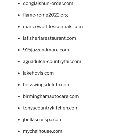
donglaishun-order.com
fiamc-rome2022.org
mariceworldessentials.com
lafisheriarestaurant.com
915jazzandmore.com
aguadulce-countryfair.com
jakehovis.com
bosswingsduluth.com
birminghamautocare.com
tonyscountrykitchen.com
jbellasnailspa.com
mychaihouse.com