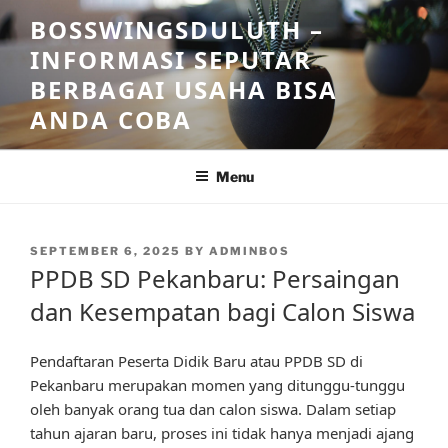
Skip
BOSSWINGSDULUTH –
to
INFORMASI SEPUTAR
content
BERBAGAI USAHA BISA
ANDA COBA
Menu
POSTED
SEPTEMBER 6, 2025
BY
ADMINBOS
ON
PPDB SD Pekanbaru: Persaingan
dan Kesempatan bagi Calon Siswa
Pendaftaran Peserta Didik Baru atau PPDB SD di
Pekanbaru merupakan momen yang ditunggu-tunggu
oleh banyak orang tua dan calon siswa. Dalam setiap
tahun ajaran baru, proses ini tidak hanya menjadi ajang