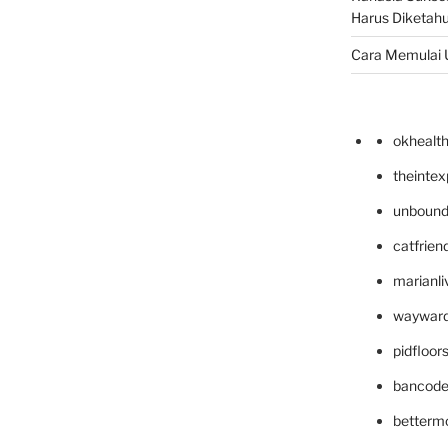
Harus Diketahu
Cara Memulai 
okhealt
theinte
unbound
catfrien
marianli
wayward
pidfloo
bancode
betterm