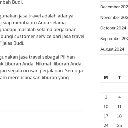
ambah Budi.
December 20
unakan jasa travel adalah adanya
November 20
ng siap membantu Anda selama
October 2024
ghadapi masalah selama perjalanan,
ngi customer service dari jasa travel
September 20
jelas Budi.
August 2024
unakan jasa travel sebagai Pilihan
uk Liburan Anda. Nikmati liburan Anda
gan segala urusan perjalanan. Semoga
alam merencanakan liburan yang
M
T
3
4
10
11
17
18
24
25