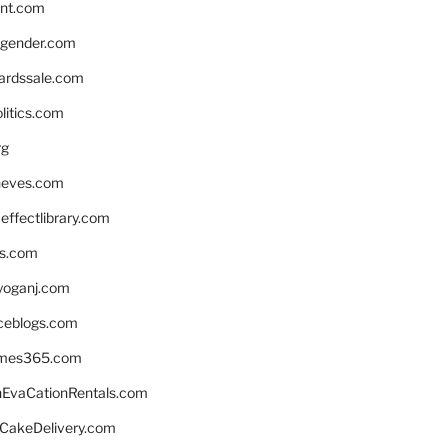
nnt.com
gender.com
ardssale.com
litics.com
rg
neves.com
ffectlibrary.com
ns.com
yoganj.com
rceblogs.com
ames365.com
EvaCationRentals.com
rCakeDelivery.com