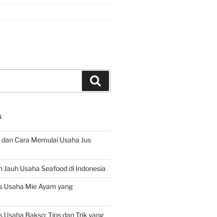
Search
S
 dan Cara Memulai Usaha Jus
 Jauh Usaha Seafood di Indonesia
s Usaha Mie Ayam yang
 Usaha Bakso: Tips dan Trik yang