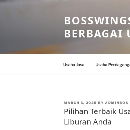
Skip
to
BOSSWINGS
content
BERBAGAI 
Usaha Jasa
Usaha Perdagang
POSTED
MARCH 3, 2025
BY
ADMINBOS
ON
Pilihan Terbaik Us
Liburan Anda