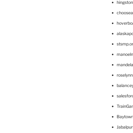
hingsto
choosea
hoverbo
alaskapo
stsmp.o
manoel
mandelae
roselyn
balance
salesfo
TrainG
Baytown
Jabalpu