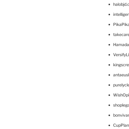
halobjd
intellig
PikaPik
takecar
Hamada
VersifyL
kingscr
antaeus
purelyc
WishOp
shopleg
bonviva
CupPlan