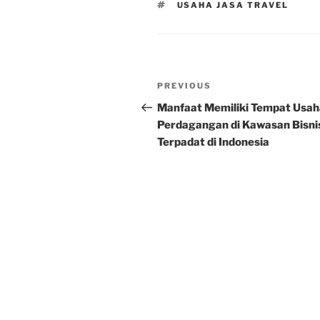
TAGS
USAHA JASA TRAVEL
Post
Previous
PREVIOUS
navigation
Post
Manfaat Memiliki Tempat Usah
Perdagangan di Kawasan Bisni
Terpadat di Indonesia