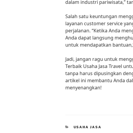
dalam industri pariwisata,” t
Salah satu keuntungan mengg
layanan customer service ya
perjalanan. “Ketika Anda men
Anda dapat langsung menghubu
untuk mendapatkan bantuan,” 
Jadi, jangan ragu untuk mengg
Terbaik Usaha Jasa Travel unt
tanpa harus dipusingkan den
artikel ini membantu Anda d
menyenangkan!
CATEGORIES
USAHA JASA