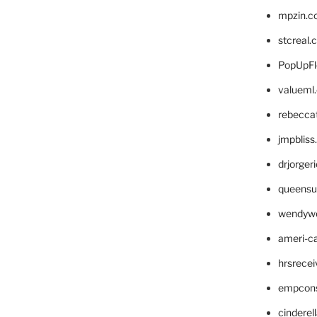
mpzin.c
stcreal.
PopUpFl
valueml
rebecca
jmpblis
drjorger
queensu
wendyw
ameri-
hrsrece
empcon
cinderel