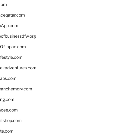
.com
enceqatar.com
aApp.com
eofbusinessdfw.org
OfJapan.com
ifestyle.com
eekadventures.com
labs.com
leanchemdry.com
ing.com
acee.com
ntshop.com
te.com