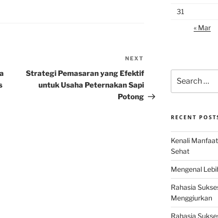
31
« Mar
NEXT
Next
Post
a
Strategi Pemasaran yang Efektif
Search
for:
s
untuk Usaha Peternakan Sapi
Potong
RECENT POST
Kenali Manfaat
Sehat
Mengenal Lebih
Rahasia Sukse
Menggiurkan
Rahasia Sukses