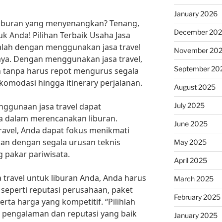
January 2026
iburan yang menyenangkan? Tenang,
December 20
uk Anda! Pilihan Terbaik Usaha Jasa
alah dengan menggunakan jasa travel
November 20
aya. Dengan menggunakan jasa travel,
September 20
n tanpa harus repot mengurus segala
akomodasi hingga itinerary perjalanan.
August 2025
July 2025
nggunaan jasa travel dapat
 dalam merencanakan liburan.
June 2025
avel, Anda dapat fokus menikmati
kan dengan segala urusan teknis
May 2025
g pakar pariwisata.
April 2025
a travel untuk liburan Anda, Anda harus
March 2025
eperti reputasi perusahaan, paket
February 2025
rta harga yang kompetitif. “Pilihlah
ki pengalaman dan reputasi yang baik
January 2025