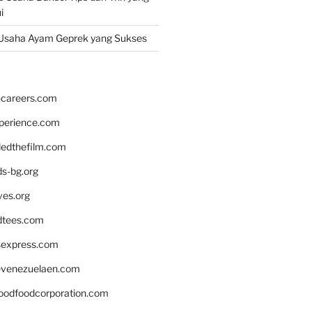
i
Usaha Ayam Geprek yang Sukses
hcareers.com
xperience.com
edthefilm.com
ds-bg.org
ves.org
tees.com
rsexpress.com
venezuelaen.com
oodfoodcorporation.com