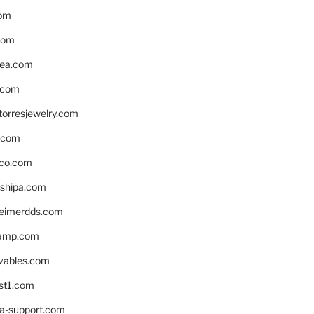
om
com
ea.com
.com
torresjewelry.com
s.com
ico.com
shipa.com
eimerdds.com
camp.com
ivables.com
st1.com
la-support.com