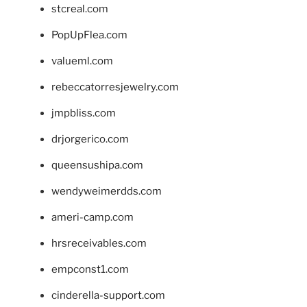
stcreal.com
PopUpFlea.com
valueml.com
rebeccatorresjewelry.com
jmpbliss.com
drjorgerico.com
queensushipa.com
wendyweimerdds.com
ameri-camp.com
hrsreceivables.com
empconst1.com
cinderella-support.com