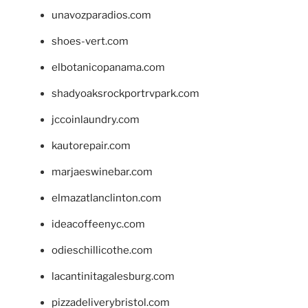
unavozparadios.com
shoes-vert.com
elbotanicopanama.com
shadyoaksrockportrvpark.com
jccoinlaundry.com
kautorepair.com
marjaeswinebar.com
elmazatlanclinton.com
ideacoffeenyc.com
odieschillicothe.com
lacantinitagalesburg.com
pizzadeliverybristol.com