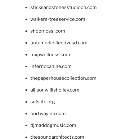
sticksandstonesstudiooh.com
walkers-treeservice.com
shopmossi.com
untamedcollectivesd.com
mxpwellness.com
infernocanine.com
thepaperhousecollection.com
allisonwillisholley.com
solslite.org
portwayinn.com
djmaddogmusic.com
thesoundarchitects.com