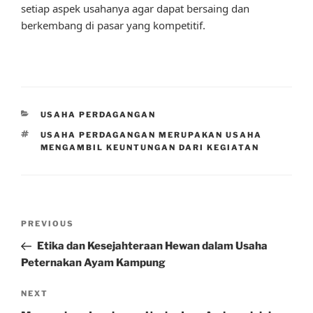
setiap aspek usahanya agar dapat bersaing dan
berkembang di pasar yang kompetitif.
CATEGORIES
USAHA PERDAGANGAN
TAGS
USAHA PERDAGANGAN MERUPAKAN USAHA
MENGAMBIL KEUNTUNGAN DARI KEGIATAN
Post
Previous
PREVIOUS
navigation
Post
Etika dan Kesejahteraan Hewan dalam Usaha
Peternakan Ayam Kampung
Next
NEXT
Post