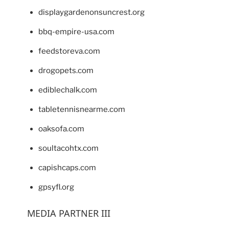
displaygardenonsuncrest.org
bbq-empire-usa.com
feedstoreva.com
drogopets.com
ediblechalk.com
tabletennisnearme.com
oaksofa.com
soultacohtx.com
capishcaps.com
gpsyfl.org
MEDIA PARTNER III