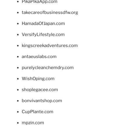
PikaPikaApp.com
takecareofbusinessdfw.org
HamadaOfJapan.com
VersifyLifestyle.com
kingscreekadventures.com
antaeuslabs.com
purelycleanchemdry.com
WishOping.com
shoplegacee.com
bonvivantshop.com
CupPlante.com
mpzin.com