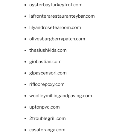
oysterbayturkeytrot.com
lafronterarestauranteybar.com
lilyandrosetearoom.com
olivesburgberrypatch.com
theslushkids.com
giobastian.com
glpascensori.com
rifloorepoxy.com
woolleymillingandpaving.com
uptonpvd.com
2troublegrill.com
casateranga.com