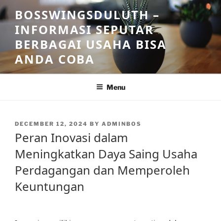
Skip
BOSSWINGSDULUTH –
to
INFORMASI SEPUTAR
content
BERBAGAI USAHA BISA
ANDA COBA
Menu
POSTED
DECEMBER 12, 2024
BY
ADMINBOS
ON
Peran Inovasi dalam
Meningkatkan Daya Saing Usaha
Perdagangan dan Memperoleh
Keuntungan