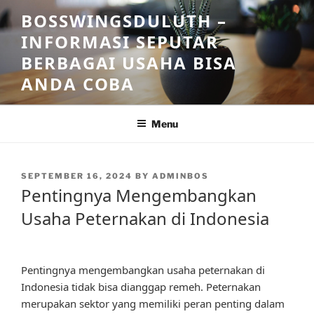
Skip
BOSSWINGSDULUTH –
to
INFORMASI SEPUTAR
content
BERBAGAI USAHA BISA
ANDA COBA
Menu
POSTED
SEPTEMBER 16, 2024
BY
ADMINBOS
ON
Pentingnya Mengembangkan
Usaha Peternakan di Indonesia
Pentingnya mengembangkan usaha peternakan di
Indonesia tidak bisa dianggap remeh. Peternakan
merupakan sektor yang memiliki peran penting dalam