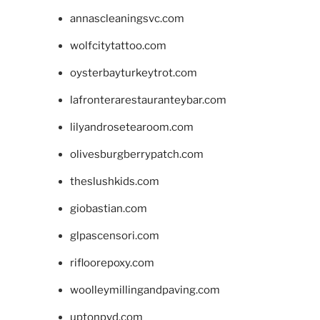
annascleaningsvc.com
wolfcitytattoo.com
oysterbayturkeytrot.com
lafronterarestauranteybar.com
lilyandrosetearoom.com
olivesburgberrypatch.com
theslushkids.com
giobastian.com
glpascensori.com
rifloorepoxy.com
woolleymillingandpaving.com
uptonpvd.com