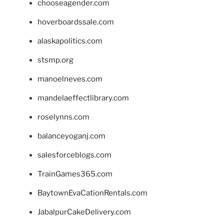
chooseagender.com
hoverboardssale.com
alaskapolitics.com
stsmp.org
manoelneves.com
mandelaeffectlibrary.com
roselynns.com
balanceyoganj.com
salesforceblogs.com
TrainGames365.com
BaytownEvaCationRentals.com
JabalpurCakeDelivery.com