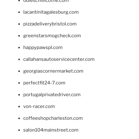
odieschillicothe.com
lacantinitagalesburg.com
pizzadeliverybristol.com
greenstarsmogcheck.com
happypawspl.com
callahansautoservicecenter.com
georgiascornermarket.com
perfectfit24-7.com
portugalprivatedriver.com
von-racer.com
coffeeshopcharleston.com
salon104mainstreet.com