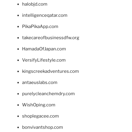
halobjd.com
intelligenceqatar.com
PikaPikaApp.com
takecareofbusinessdfw.org
HamadaOfJapan.com
VersifyLifestyle.com
kingscreekadventures.com
antaeuslabs.com
purelycleanchemdry.com
WishOping.com
shoplegacee.com
bonvivantshop.com