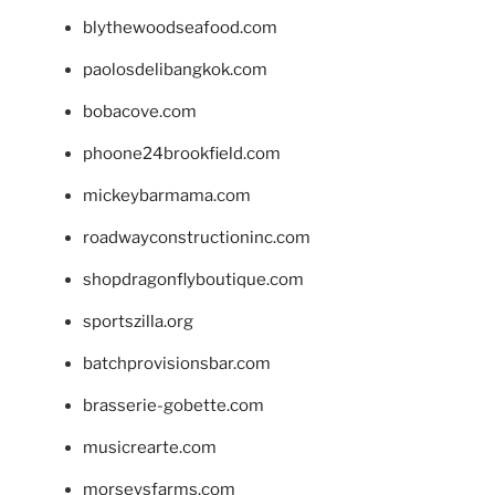
blythewoodseafood.com
paolosdelibangkok.com
bobacove.com
phoone24brookfield.com
mickeybarmama.com
roadwayconstructioninc.com
shopdragonflyboutique.com
sportszilla.org
batchprovisionsbar.com
brasserie-gobette.com
musicrearte.com
morseysfarms.com