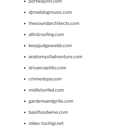
portwayinn.com
djmaddogmusic.com
thesoundarchitects.com
allin1roofing.com
keepjudgewebb.com
anatomyofadventure.com
drivancastillo.com
cmmedspa.com
midletontkd.com
gardensandgrills.com
basilfoodwine.com
nikko-tochigi.net