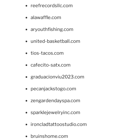
reefrecordsllc.com
alawaffle.com
aryouthfishing.com
united-basketball.com
tios-tacos.com
cafecito-satx.com
graduacionviu2023.com
pecanjackstogo.com
zengardendayspa.com
sparklejewelryinc.com
ironcladtattoostudio.com
bruinshome.com