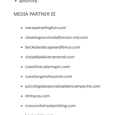
gpsyfl.org
MEDIA PARTNER III
vwrepairarlington.com
cleaningservicebaltimore-md.com
beckslandscapeandfence.com
vistaaltadelveramendi.com
coastlinecateringnc.com
cuesburgershouston.com
psicologiaespecializadaencampeche.com
dmtacos.com
crescentstreetprinting.com