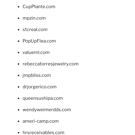
CupPlante.com
mpzin.com
stcreal.com
PopUpFlea.com
valueml.com
rebeccatorresjewelry.com
jmpbliss.com
drjorgerico.com
queensushipa.com
wendyweimerdds.com
ameri-camp.com
hrsreceivables.com