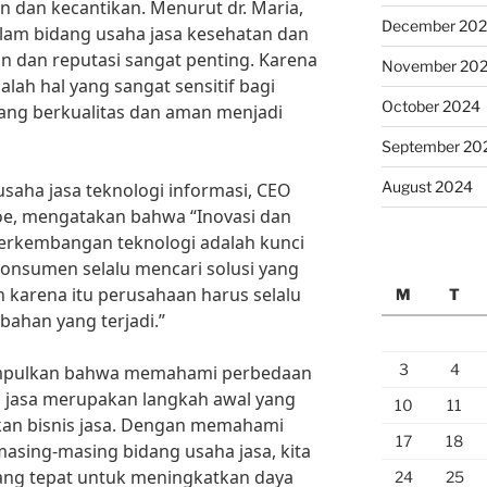
n dan kecantikan. Menurut dr. Maria,
December 20
alam bidang usaha jasa kesehatan dan
an dan reputasi sangat penting. Karena
November 20
lah hal yang sangat sensitif bagi
October 2024
ng berkualitas dan aman menjadi
September 20
August 2024
usaha jasa teknologi informasi, CEO
oe, mengatakan bahwa “Inovasi dan
erkembangan teknologi adalah kunci
Konsumen selalu mencari solusi yang
eh karena itu perusahaan harus selalu
M
T
bahan yang terjadi.”
3
4
impulkan bahwa memahami perbedaan
a jasa merupakan langkah awal yang
10
11
n bisnis jasa. Dengan memahami
17
18
masing-masing bidang usaha jasa, kita
yang tepat untuk meningkatkan daya
24
25