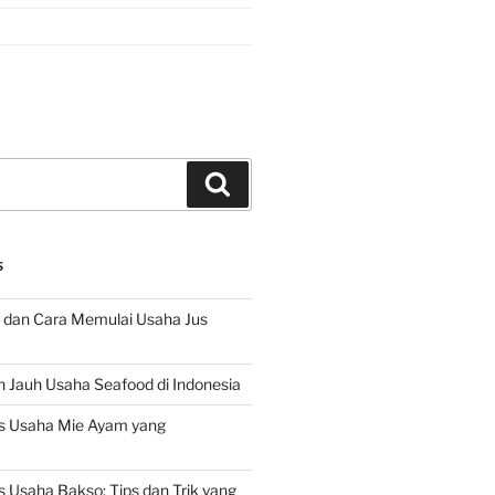
Search
S
 dan Cara Memulai Usaha Jus
 Jauh Usaha Seafood di Indonesia
s Usaha Mie Ayam yang
 Usaha Bakso: Tips dan Trik yang