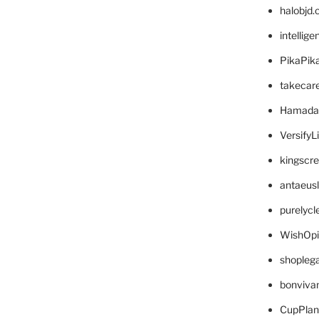
halobjd
intellig
PikaPik
takecar
Hamada
VersifyL
kingscr
antaeus
purelyc
WishOp
shopleg
bonviva
CupPlan