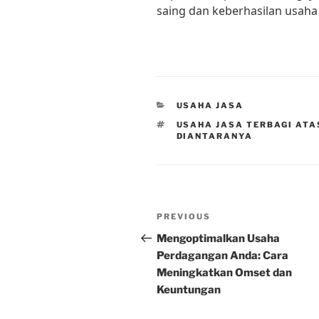
saing dan keberhasilan usaha 
CATEGORIES
USAHA JASA
TAGS
USAHA JASA TERBAGI ATA
DIANTARANYA
Post
Previous
PREVIOUS
navigation
Post
Mengoptimalkan Usaha
Perdagangan Anda: Cara
Meningkatkan Omset dan
Keuntungan