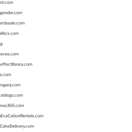
nnt.com
gender.com
ardssale.com
litics.com
rg
neves.com
ffectlibrary.com
ns.com
yoganj.com
rceblogs.com
ames365.com
EvaCationRentals.com
rCakeDelivery.com