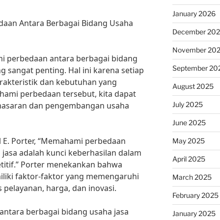
January 2026
aan Antara Berbagai Bidang Usaha
December 20
November 20
i perbedaan antara berbagai bidang
September 20
 sangat penting. Hal ini karena setiap
arakteristik dan kebutuhan yang
August 2025
mi perbedaan tersebut, kita dapat
July 2025
masaran dan pengembangan usaha
June 2025
l E. Porter, “Memahami perbedaan
May 2025
 jasa adalah kunci keberhasilan dalam
April 2025
titif.” Porter menekankan bahwa
iliki faktor-faktor yang memengaruhi
March 2025
s pelayanan, harga, dan inovasi.
February 2025
antara berbagai bidang usaha jasa
January 2025