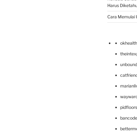
Harus Diketahu
Cara Memulai 
okhealt
theinte
unbound
catfrien
marianli
wayward
pidfloo
bancode
betterm