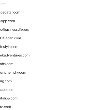
.com
enceqatar.com
aApp.com
eofbusinessdfw.org
OfJapan.com
ifestyle.com
eekadventures.com
labs.com
leanchemdry.com
ing.com
acee.com
ntshop.com
te.com