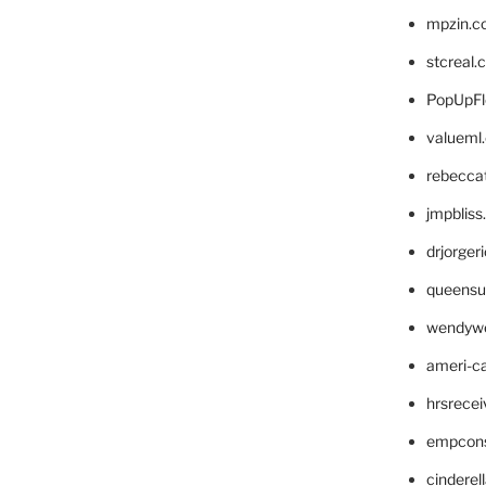
mpzin.c
stcreal.
PopUpFl
valueml
rebecca
jmpblis
drjorger
queensu
wendyw
ameri-
hrsrece
empcon
cinderel