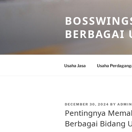
Skip
to
BOSSWINGS
content
BERBAGAI 
Usaha Jasa
Usaha Perdagang
POSTED
DECEMBER 30, 2024
BY
ADMI
ON
Pentingnya Mema
Berbagai Bidang U