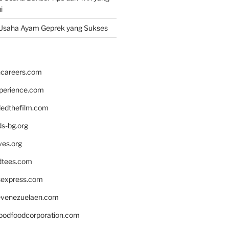
i
Usaha Ayam Geprek yang Sukses
hcareers.com
xperience.com
edthefilm.com
ds-bg.org
ves.org
tees.com
rsexpress.com
venezuelaen.com
oodfoodcorporation.com