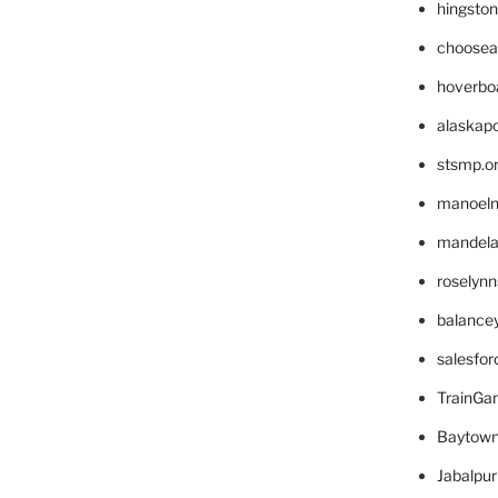
hingsto
choosea
hoverbo
alaskapo
stsmp.o
manoel
mandelae
roselyn
balance
salesfo
TrainG
Baytown
Jabalpu