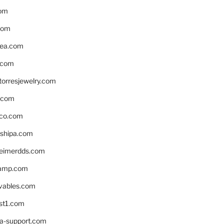
om
com
ea.com
.com
torresjewelry.com
s.com
ico.com
shipa.com
eimerdds.com
camp.com
ivables.com
st1.com
la-support.com