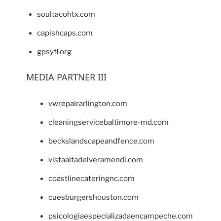
soultacohtx.com
capishcaps.com
gpsyfl.org
MEDIA PARTNER III
vwrepairarlington.com
cleaningservicebaltimore-md.com
beckslandscapeandfence.com
vistaaltadelveramendi.com
coastlinecateringnc.com
cuesburgershouston.com
psicologiaespecializadaencampeche.com