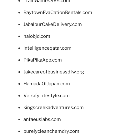
TrainGames365.com
BaytownEvaCationRentals.com
JabalpurCakeDelivery.com
halobjd.com
intelligenceqatar.com
PikaPikaApp.com
takecareofbusinessdfw.org
HamadaOfJapan.com
VersifyLifestyle.com
kingscreekadventures.com
antaeuslabs.com
purelycleanchemdry.com