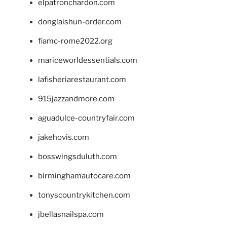
elpatronchardon.com
donglaishun-order.com
fiamc-rome2022.org
mariceworldessentials.com
lafisheriarestaurant.com
915jazzandmore.com
aguadulce-countryfair.com
jakehovis.com
bosswingsduluth.com
birminghamautocare.com
tonyscountrykitchen.com
jbellasnailspa.com