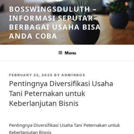
Skip
BOSSWINGSDULUTH –
to
INFORMASI SEPUTAR
content
BERBAGAI USAHA BISA
ANDA COBA
Menu
POSTED
FEBRUARY 22, 2025
BY
ADMINBOS
ON
Pentingnya Diversifikasi Usaha
Tani Peternakan untuk
Keberlanjutan Bisnis
Pentingnya Diversifikasi Usaha Tani Peternakan untuk
Keberlanjutan Bisnis