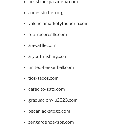
missblackpasadena.com
anneskitchen.org
valenciamarketytaqueria.com
reefrecordsllc.com
alawaffle.com
aryouthfishing.com
united-basketball.com
tios-tacos.com
cafecito-satx.com
graduacionviu2023.com
pecanjackstogo.com
zengardendayspa.com