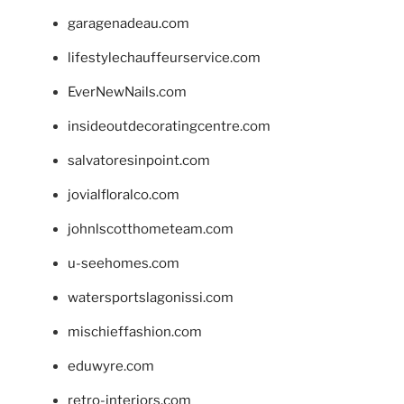
garagenadeau.com
lifestylechauffeurservice.com
EverNewNails.com
insideoutdecoratingcentre.com
salvatoresinpoint.com
jovialfloralco.com
johnlscotthometeam.com
u-seehomes.com
watersportslagonissi.com
mischieffashion.com
eduwyre.com
retro-interiors.com