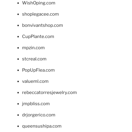
WishOping.com
shoplegacee.com
bonvivantshop.com
CupPlante.com
mpzin.com
stcreal.com
PopUpFlea.com
valueml.com
rebeccatorresjewelry.com
jmpbliss.com
drjorgerico.com
queensushipa.com