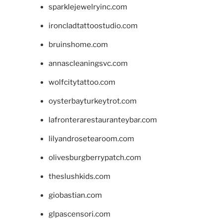
sparklejewelryinc.com
ironcladtattoostudio.com
bruinshome.com
annascleaningsvc.com
wolfcitytattoo.com
oysterbayturkeytrot.com
lafronterarestauranteybar.com
lilyandrosetearoom.com
olivesburgberrypatch.com
theslushkids.com
giobastian.com
glpascensori.com