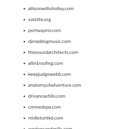
allisonwillisholley.com
solslite.org
portwayinn.com
djmaddogmusic.com
thesoundarchitects.com
allin1roofing.com
keepjudgewebb.com
anatomyofadventure.com
drivancastillo.com
cmmedspa.com
midletontkd.com
gardensandgrills.com