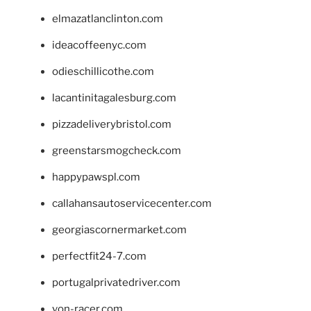
elmazatlanclinton.com
ideacoffeenyc.com
odieschillicothe.com
lacantinitagalesburg.com
pizzadeliverybristol.com
greenstarsmogcheck.com
happypawspl.com
callahansautoservicecenter.com
georgiascornermarket.com
perfectfit24-7.com
portugalprivatedriver.com
von-racer.com