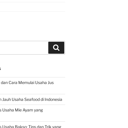
Search
S
 dan Cara Memulai Usaha Jus
 Jauh Usaha Seafood di Indonesia
s Usaha Mie Ayam yang
 Usaha Bakso: Tips dan Trik yang