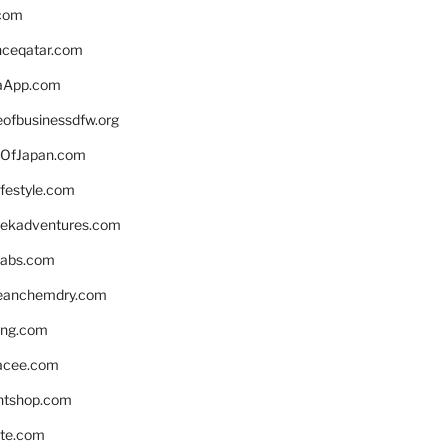
.com
enceqatar.com
aApp.com
eofbusinessdfw.org
OfJapan.com
ifestyle.com
eekadventures.com
labs.com
leanchemdry.com
ing.com
acee.com
ntshop.com
te.com