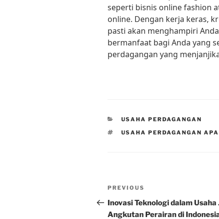
seperti bisnis online fashio
online. Dengan kerja keras, k
pasti akan menghampiri Anda di
bermanfaat bagi Anda yang s
perdagangan yang menjanjikan 
CATEGORIES
USAHA PERDAGANGAN
TAGS
USAHA PERDAGANGAN APA
Post
Previous
PREVIOUS
navigation
Post
Inovasi Teknologi dalam Usaha
Angkutan Perairan di Indonesi