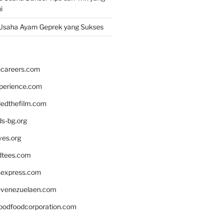
i
Usaha Ayam Geprek yang Sukses
hcareers.com
xperience.com
edthefilm.com
ds-bg.org
ves.org
tees.com
rsexpress.com
venezuelaen.com
oodfoodcorporation.com