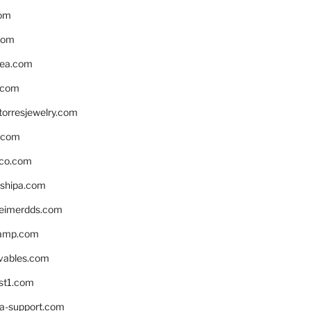
om
com
ea.com
.com
torresjewelry.com
s.com
ico.com
shipa.com
eimerdds.com
camp.com
ivables.com
st1.com
la-support.com