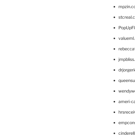
mpzin.c
stcreal.
PopUpFl
valueml
rebecca
jmpblis
drjorger
queensu
wendyw
ameri-
hrsrece
empcon
cinderel