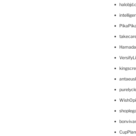
halobjd
intellig
PikaPik
takecar
Hamada
VersifyL
kingscr
antaeus
purelyc
WishOp
shopleg
bonviva
CupPlan