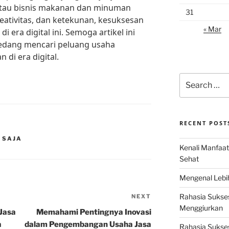
n atau bisnis makanan dan minuman
31
reativitas, dan ketekunan, kesuksesan
« Mar
 era digital ini. Semoga artikel ini
edang mencari peluang usaha
di era digital.
Search
for:
RECENT POST
 SAJA
Kenali Manfaat
Sehat
Mengenal Lebih
Rahasia Sukse
NEXT
Next
Menggiurkan
Post
 Jasa
Memahami Pentingnya Inovasi
a
dalam Pengembangan Usaha Jasa
Rahasia Sukses