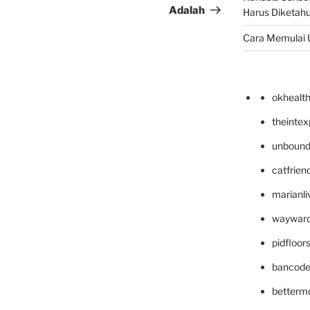
Adalah
Harus Diketahu
Cara Memulai 
okhealt
theinte
unbound
catfrien
marianli
wayward
pidfloo
bancode
betterm