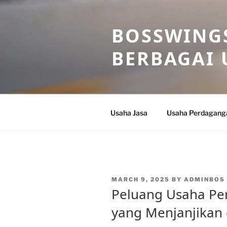
Skip
to
BOSSWINGS
content
BERBAGAI 
Usaha Jasa
Usaha Perdagang
POSTED
MARCH 9, 2025
BY
ADMINBOS
ON
Peluang Usaha Pe
yang Menjanjikan d