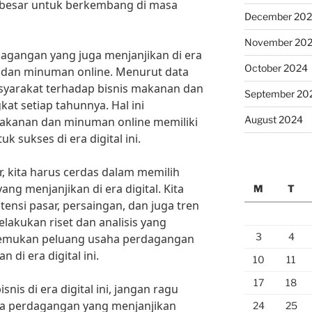
t besar untuk berkembang di masa
December 20
November 20
dagangan yang juga menjanjikan di era
October 2024
n dan minuman online. Menurut data
syarakat terhadap bisnis makanan dan
September 20
at setiap tahunnya. Hal ini
August 2024
akanan dan minuman online memiliki
k sukses di era digital ini.
, kita harus cerdas dalam memilih
g menjanjikan di era digital. Kita
M
T
nsi pasar, persaingan, dan juga tren
lakukan riset dan analisis yang
3
4
nemukan peluang usaha perdagangan
di era digital ini.
10
11
17
18
snis di era digital ini, jangan ragu
a perdagangan yang menjanjikan
24
25