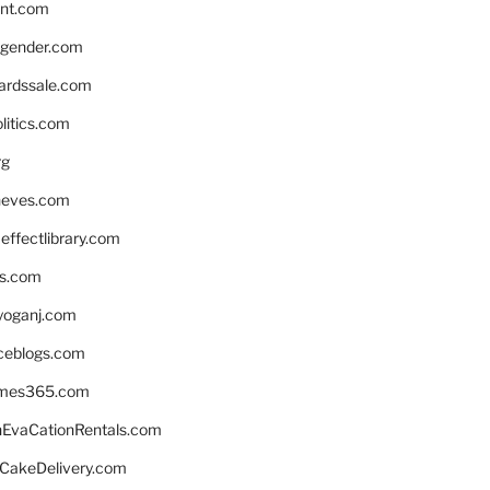
nnt.com
gender.com
ardssale.com
litics.com
rg
neves.com
ffectlibrary.com
ns.com
yoganj.com
rceblogs.com
ames365.com
EvaCationRentals.com
rCakeDelivery.com