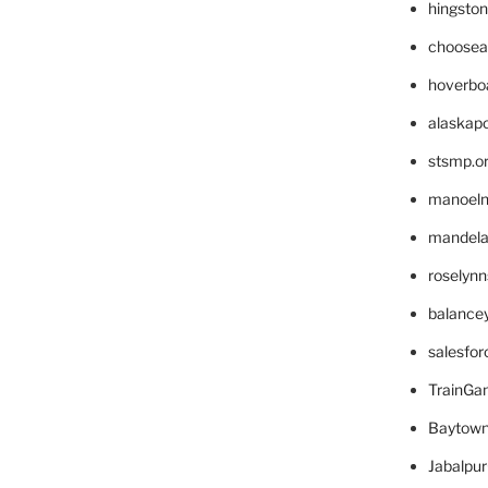
hingsto
choosea
hoverbo
alaskapo
stsmp.o
manoel
mandelae
roselyn
balance
salesfo
TrainG
Baytown
Jabalpu