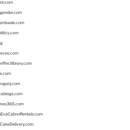
nnt.com
gender.com
ardssale.com
litics.com
rg
neves.com
ffectlibrary.com
ns.com
yoganj.com
rceblogs.com
ames365.com
EvaCationRentals.com
rCakeDelivery.com