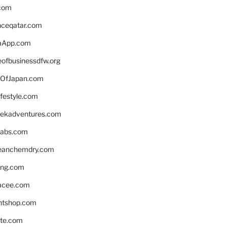
.com
enceqatar.com
aApp.com
eofbusinessdfw.org
OfJapan.com
ifestyle.com
eekadventures.com
labs.com
leanchemdry.com
ing.com
acee.com
ntshop.com
te.com