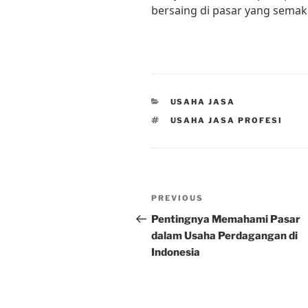
bersaing di pasar yang semaki
CATEGORIES
USAHA JASA
TAGS
USAHA JASA PROFESI
Post
Previous
PREVIOUS
navigation
Post
Pentingnya Memahami Pasar
dalam Usaha Perdagangan di
Indonesia