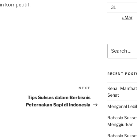
n kompetitif.
31
« Mar
Search
for:
RECENT POST
Kenali Manfaat
NEXT
Next
Sehat
Post
Tips Sukses dalam Berbisnis
Peternakan Sapi di Indonesia
Mengenal Lebih
Rahasia Sukse
Menggiurkan
Rahasia Sukses