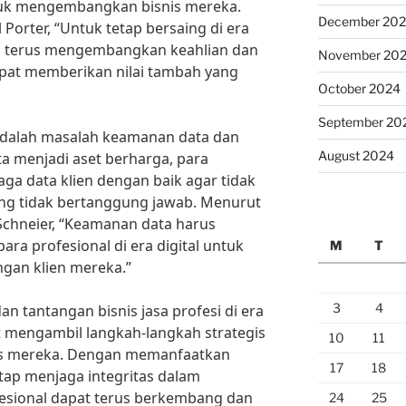
uk mengembangkan bisnis mereka.
December 20
 Porter, “Untuk tetap bersaing di era
rus terus mengembangkan keahlian dan
November 20
pat memberikan nilai tambah yang
October 2024
September 20
a adalah masalah keamanan data dan
August 2024
ta menjadi aset berharga, para
ga data klien dengan baik agar tidak
ang tidak bertanggung jawab. Menurut
Schneier, “Keamanan data harus
ara profesional di era digital untuk
M
T
an klien mereka.”
3
4
tantangan bisnis jasa profesi di era
at mengambil langkah-langkah strategis
10
11
s mereka. Dengan memanfaatkan
17
18
etap menjaga integritas dalam
fesional dapat terus berkembang dan
24
25