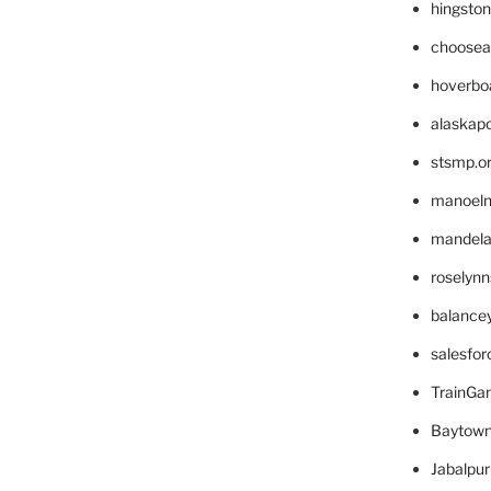
hingsto
choosea
hoverbo
alaskapo
stsmp.o
manoel
mandelae
roselyn
balance
salesfo
TrainG
Baytown
Jabalpu