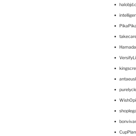
halobjd
intellig
PikaPik
takecar
Hamada
VersifyL
kingscr
antaeus
purelyc
WishOp
shopleg
bonviva
CupPlan