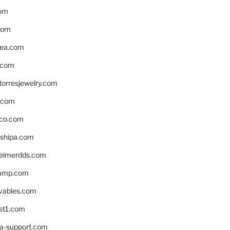
om
com
ea.com
.com
torresjewelry.com
s.com
ico.com
shipa.com
eimerdds.com
camp.com
ivables.com
st1.com
la-support.com