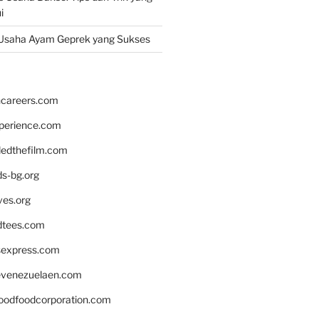
i
Usaha Ayam Geprek yang Sukses
hcareers.com
xperience.com
edthefilm.com
ds-bg.org
ves.org
tees.com
rsexpress.com
venezuelaen.com
oodfoodcorporation.com