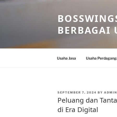
Skip
to
BOSSWINGS
content
BERBAGAI 
Usaha Jasa
Usaha Perdagang
POSTED
SEPTEMBER 7, 2024
BY
ADMI
ON
Peluang dan Tantan
di Era Digital