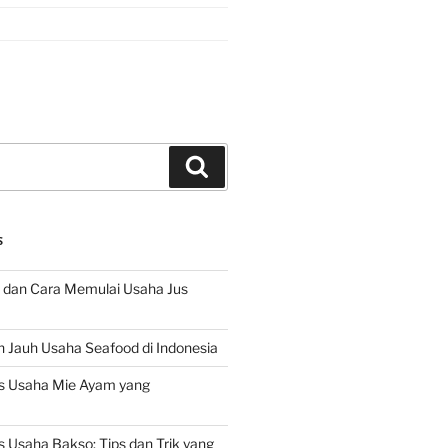
Search
S
 dan Cara Memulai Usaha Jus
 Jauh Usaha Seafood di Indonesia
s Usaha Mie Ayam yang
 Usaha Bakso: Tips dan Trik yang