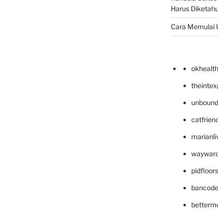
Harus Diketahu
Cara Memulai 
okhealt
theinte
unbound
catfrien
marianli
wayward
pidfloo
bancode
betterm