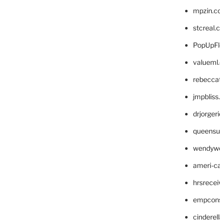
mpzin.c
stcreal.
PopUpFl
valueml
rebecca
jmpblis
drjorger
queensu
wendyw
ameri-
hrsrece
empcon
cinderel