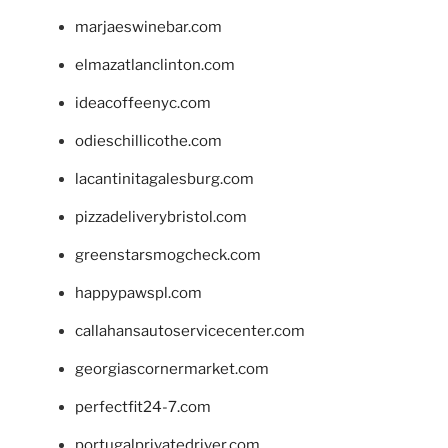
marjaeswinebar.com
elmazatlanclinton.com
ideacoffeenyc.com
odieschillicothe.com
lacantinitagalesburg.com
pizzadeliverybristol.com
greenstarsmogcheck.com
happypawspl.com
callahansautoservicecenter.com
georgiascornermarket.com
perfectfit24-7.com
portugalprivatedriver.com