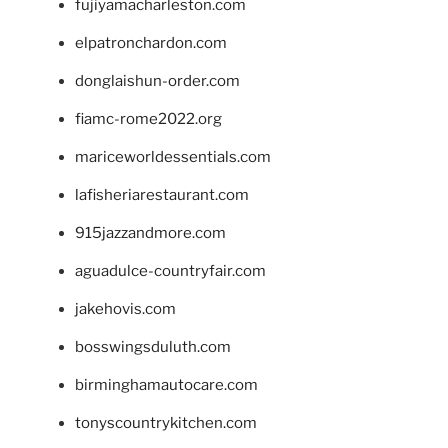
fujiyamacharleston.com
elpatronchardon.com
donglaishun-order.com
fiamc-rome2022.org
mariceworldessentials.com
lafisheriarestaurant.com
915jazzandmore.com
aguadulce-countryfair.com
jakehovis.com
bosswingsduluth.com
birminghamautocare.com
tonyscountrykitchen.com