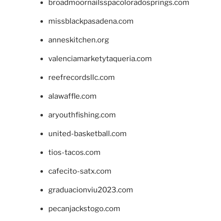
broadmoornailsspacoloradosprings.com
missblackpasadena.com
anneskitchen.org
valenciamarketytaqueria.com
reefrecordsllc.com
alawaffle.com
aryouthfishing.com
united-basketball.com
tios-tacos.com
cafecito-satx.com
graduacionviu2023.com
pecanjackstogo.com