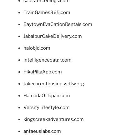
salesforceblogs.com
TrainGames365.com
BaytownEvaCationRentals.com
JabalpurCakeDelivery.com
halobjd.com
intelligenceqatar.com
PikaPikaApp.com
takecareofbusinessdfw.org
HamadaOfJapan.com
VersifyLifestyle.com
kingscreekadventures.com
antaeuslabs.com