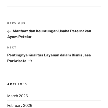
Post
Previous
PREVIOUS
navigation
Post
Manfaat dan Keuntungan Usaha Peternakan
Ayam Petelur
Next
NEXT
Post
Pentingnya Kualitas Layanan dalam Bisnis Jasa
Pariwisata
ARCHIVES
March 2026
February 2026