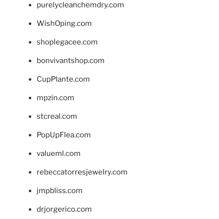
purelycleanchemdry.com
WishOping.com
shoplegacee.com
bonvivantshop.com
CupPlante.com
mpzin.com
stcreal.com
PopUpFlea.com
valueml.com
rebeccatorresjewelry.com
jmpbliss.com
drjorgerico.com