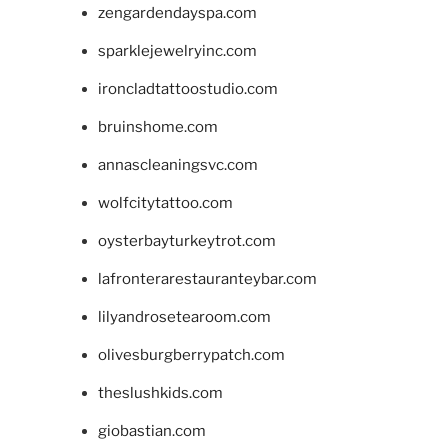
zengardendayspa.com
sparklejewelryinc.com
ironcladtattoostudio.com
bruinshome.com
annascleaningsvc.com
wolfcitytattoo.com
oysterbayturkeytrot.com
lafronterarestauranteybar.com
lilyandrosetearoom.com
olivesburgberrypatch.com
theslushkids.com
giobastian.com