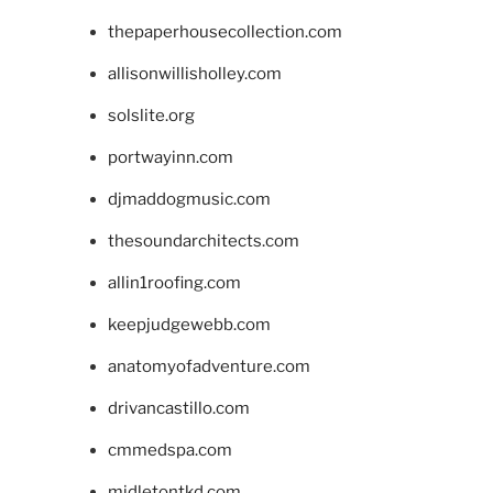
thepaperhousecollection.com
allisonwillisholley.com
solslite.org
portwayinn.com
djmaddogmusic.com
thesoundarchitects.com
allin1roofing.com
keepjudgewebb.com
anatomyofadventure.com
drivancastillo.com
cmmedspa.com
midletontkd.com