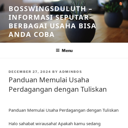
Skip
BOSSWINGSDULUTH –
to
INFORMASI SEPUTAR
content
BERBAGAI USAHA BISA
ANDA COBA
Menu
POSTED
DECEMBER 27, 2024
BY
ADMINBOS
ON
Panduan Memulai Usaha
Perdagangan dengan Tuliskan
Panduan Memulai Usaha Perdagangan dengan Tuliskan
Halo sahabat wirausaha! Apakah kamu sedang