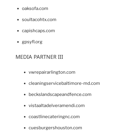
oaksofa.com
soultacohtx.com
capishcaps.com
gpsyfl.org
MEDIA PARTNER III
vwrepairarlington.com
cleaningservicebaltimore-md.com
beckslandscapeandfence.com
vistaaltadelveramendi.com
coastlinecateringnc.com
cuesburgershouston.com