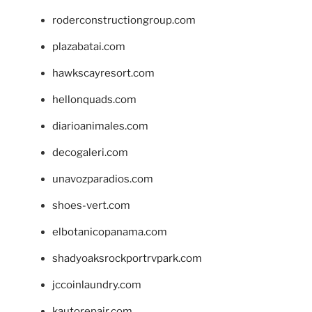
roderconstructiongroup.com
plazabatai.com
hawkscayresort.com
hellonquads.com
diarioanimales.com
decogaleri.com
unavozparadios.com
shoes-vert.com
elbotanicopanama.com
shadyoaksrockportrvpark.com
jccoinlaundry.com
kautorepair.com