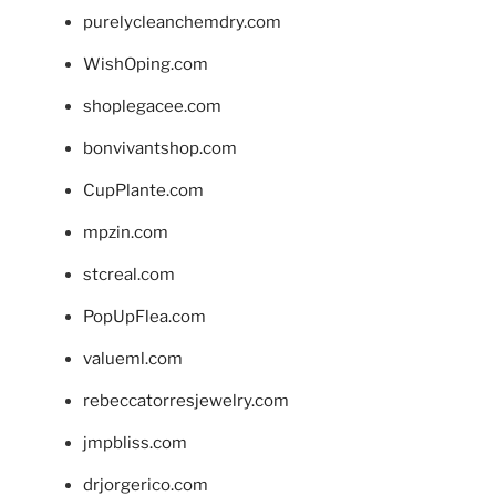
purelycleanchemdry.com
WishOping.com
shoplegacee.com
bonvivantshop.com
CupPlante.com
mpzin.com
stcreal.com
PopUpFlea.com
valueml.com
rebeccatorresjewelry.com
jmpbliss.com
drjorgerico.com