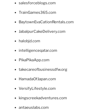
salesforceblogs.com
TrainGames365.com
BaytownEvaCationRentals.com
JabalpurCakeDelivery.com
halobjd.com
intelligenceqatar.com
PikaPikaApp.com
takecareofbusinessdfw.org
HamadaOfJapan.com
VersifyLifestyle.com
kingscreekadventures.com
antaeuslabs.com