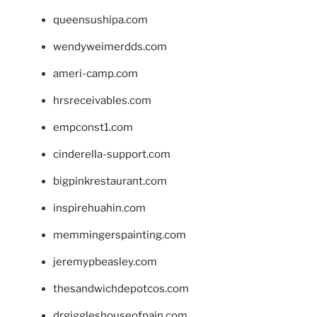
queensushipa.com
wendyweimerdds.com
ameri-camp.com
hrsreceivables.com
empconst1.com
cinderella-support.com
bigpinkrestaurant.com
inspirehuahin.com
memmingerspainting.com
jeremypbeasley.com
thesandwichdepotcos.com
drgiggleshouseofpain.com