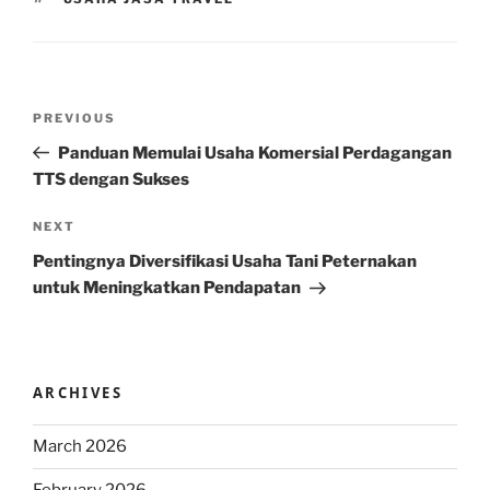
Post
Previous
PREVIOUS
navigation
Post
Panduan Memulai Usaha Komersial Perdagangan
TTS dengan Sukses
Next
NEXT
Post
Pentingnya Diversifikasi Usaha Tani Peternakan
untuk Meningkatkan Pendapatan
ARCHIVES
March 2026