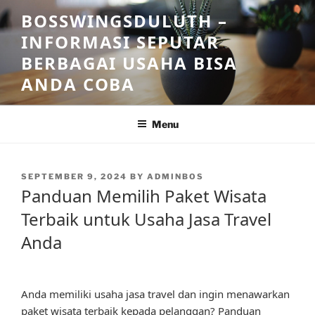
Skip
BOSSWINGSDULUTH –
to
INFORMASI SEPUTAR
content
BERBAGAI USAHA BISA
ANDA COBA
Menu
POSTED
SEPTEMBER 9, 2024
BY
ADMINBOS
ON
Panduan Memilih Paket Wisata
Terbaik untuk Usaha Jasa Travel
Anda
Anda memiliki usaha jasa travel dan ingin menawarkan
paket wisata terbaik kepada pelanggan? Panduan