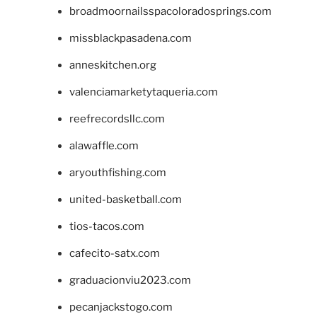
broadmoornailsspacoloradosprings.com
missblackpasadena.com
anneskitchen.org
valenciamarketytaqueria.com
reefrecordsllc.com
alawaffle.com
aryouthfishing.com
united-basketball.com
tios-tacos.com
cafecito-satx.com
graduacionviu2023.com
pecanjackstogo.com