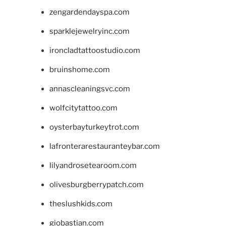
zengardendayspa.com
sparklejewelryinc.com
ironcladtattoostudio.com
bruinshome.com
annascleaningsvc.com
wolfcitytattoo.com
oysterbayturkeytrot.com
lafronterarestauranteybar.com
lilyandrosetearoom.com
olivesburgberrypatch.com
theslushkids.com
giobastian.com