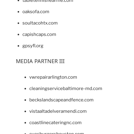
tabletennisnearme.com
oaksofa.com
soultacohtx.com
capishcaps.com
gpsyfl.org
MEDIA PARTNER III
vwrepairarlington.com
cleaningservicebaltimore-md.com
beckslandscapeandfence.com
vistaaltadelveramendi.com
coastlinecateringnc.com
cuesburgershouston.com