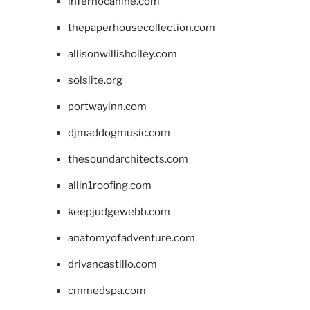
infernocanine.com
thepaperhousecollection.com
allisonwillisholley.com
solslite.org
portwayinn.com
djmaddogmusic.com
thesoundarchitects.com
allin1roofing.com
keepjudgewebb.com
anatomyofadventure.com
drivancastillo.com
cmmedspa.com