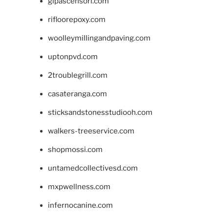
glpascensori.com
rifloorepoxy.com
woolleymillingandpaving.com
uptonpvd.com
2troublegrill.com
casateranga.com
sticksandstonesstudiooh.com
walkers-treeservice.com
shopmossi.com
untamedcollectivesd.com
mxpwellness.com
infernocanine.com