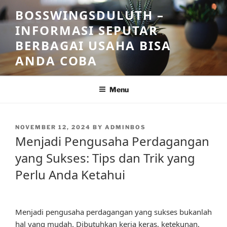
Skip
BOSSWINGSDULUTH –
to
INFORMASI SEPUTAR
content
BERBAGAI USAHA BISA
ANDA COBA
Menu
POSTED
NOVEMBER 12, 2024
BY
ADMINBOS
ON
Menjadi Pengusaha Perdagangan
yang Sukses: Tips dan Trik yang
Perlu Anda Ketahui
Menjadi pengusaha perdagangan yang sukses bukanlah
hal yang mudah. Dibutuhkan kerja keras, ketekunan,