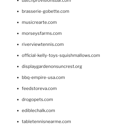
batchprovisionsbar.com
brasserie-gobette.com
musicrearte.com
morseysfarms.com
riverviewtennis.com
official-kelly-toys-squishmallows.com
displaygardenonsuncrest.org
bbq-empire-usa.com
feedstoreva.com
drogopets.com
ediblechalk.com
tabletennisnearme.com