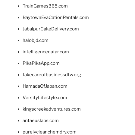
TrainGames365.com
BaytownEvaCationRentals.com
JabalpurCakeDelivery.com
halobjd.com
intelligenceqatar.com
PikaPikaApp.com
takecareofbusinessdfw.org
HamadaOfJapan.com
VersifyLifestyle.com
kingscreekadventures.com
antaeuslabs.com
purelycleanchemdry.com