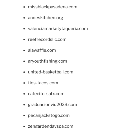
missblackpasadena.com
anneskitchen.org
valenciamarketytaqueria.com
reefrecordsllc.com
alawaffle.com
aryouthfishing.com
united-basketball.com
tios-tacos.com
cafecito-satx.com
graduacionviu2023.com
pecanjackstogo.com
zengardendayspa.com