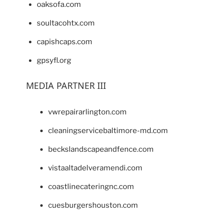
oaksofa.com
soultacohtx.com
capishcaps.com
gpsyfl.org
MEDIA PARTNER III
vwrepairarlington.com
cleaningservicebaltimore-md.com
beckslandscapeandfence.com
vistaaltadelveramendi.com
coastlinecateringnc.com
cuesburgershouston.com