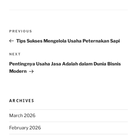
Post
Previous
PREVIOUS
navigation
Post
Tips Sukses Mengelola Usaha Peternakan Sapi
Next
NEXT
Post
Pentingnya Usaha Jasa Adalah dalam Dunia Bisnis
Modern
ARCHIVES
March 2026
February 2026