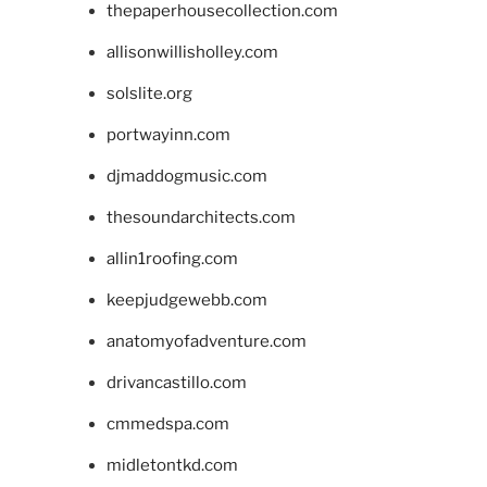
thepaperhousecollection.com
allisonwillisholley.com
solslite.org
portwayinn.com
djmaddogmusic.com
thesoundarchitects.com
allin1roofing.com
keepjudgewebb.com
anatomyofadventure.com
drivancastillo.com
cmmedspa.com
midletontkd.com