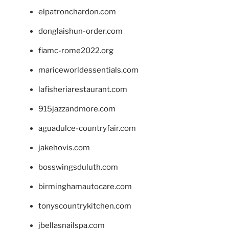
elpatronchardon.com
donglaishun-order.com
fiamc-rome2022.org
mariceworldessentials.com
lafisheriarestaurant.com
915jazzandmore.com
aguadulce-countryfair.com
jakehovis.com
bosswingsduluth.com
birminghamautocare.com
tonyscountrykitchen.com
jbellasnailspa.com