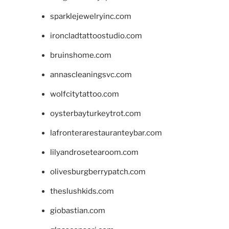
sparklejewelryinc.com
ironcladtattoostudio.com
bruinshome.com
annascleaningsvc.com
wolfcitytattoo.com
oysterbayturkeytrot.com
lafronterarestauranteybar.com
lilyandrosetearoom.com
olivesburgberrypatch.com
theslushkids.com
giobastian.com