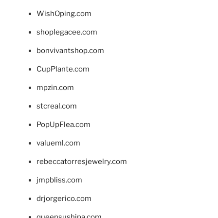
WishOping.com
shoplegacee.com
bonvivantshop.com
CupPlante.com
mpzin.com
stcreal.com
PopUpFlea.com
valueml.com
rebeccatorresjewelry.com
jmpbliss.com
drjorgerico.com
queensushipa.com