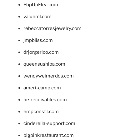
PopUpFlea.com
valueml.com
rebeccatorresjewelry.com
jmpbliss.com
drjorgerico.com
queensushipa.com
wendyweimerdds.com
ameri-camp.com
hrsreceivables.com
empconst1.com
cinderella-support.com
bigpinkrestaurant.com