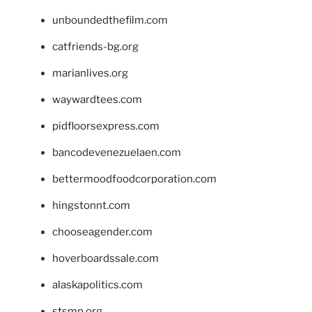
unboundedthefilm.com
catfriends-bg.org
marianlives.org
waywardtees.com
pidfloorsexpress.com
bancodevenezuelaen.com
bettermoodfoodcorporation.com
hingstonnt.com
chooseagender.com
hoverboardssale.com
alaskapolitics.com
stsmp.org