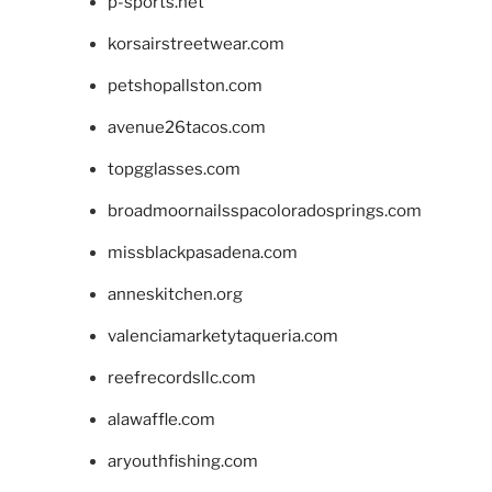
p-sports.net
korsairstreetwear.com
petshopallston.com
avenue26tacos.com
topgglasses.com
broadmoornailsspacoloradosprings.com
missblackpasadena.com
anneskitchen.org
valenciamarketytaqueria.com
reefrecordsllc.com
alawaffle.com
aryouthfishing.com