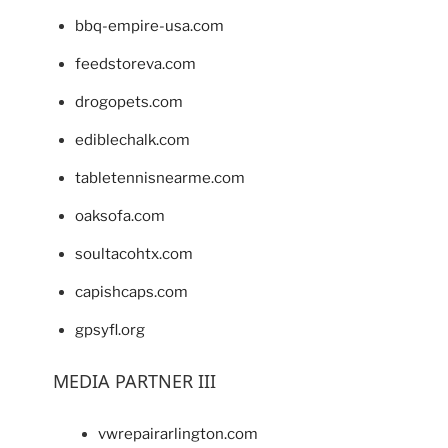
bbq-empire-usa.com
feedstoreva.com
drogopets.com
ediblechalk.com
tabletennisnearme.com
oaksofa.com
soultacohtx.com
capishcaps.com
gpsyfl.org
MEDIA PARTNER III
vwrepairarlington.com