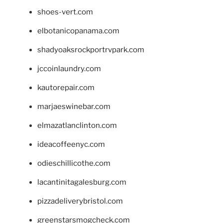
shoes-vert.com
elbotanicopanama.com
shadyoaksrockportrvpark.com
jccoinlaundry.com
kautorepair.com
marjaeswinebar.com
elmazatlanclinton.com
ideacoffeenyc.com
odieschillicothe.com
lacantinitagalesburg.com
pizzadeliverybristol.com
greenstarsmogcheck.com