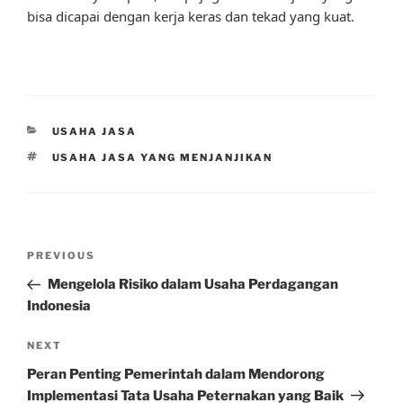
bisa dicapai dengan kerja keras dan tekad yang kuat.
CATEGORIES
USAHA JASA
TAGS
USAHA JASA YANG MENJANJIKAN
Post
Previous
PREVIOUS
navigation
Post
Mengelola Risiko dalam Usaha Perdagangan
Indonesia
Next
NEXT
Post
Peran Penting Pemerintah dalam Mendorong
Implementasi Tata Usaha Peternakan yang Baik