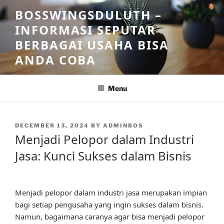
Skip
BOSSWINGSDULUTH –
to
INFORMASI SEPUTAR
content
BERBAGAI USAHA BISA
ANDA COBA
Menu
POSTED
DECEMBER 13, 2024
BY
ADMINBOS
ON
Menjadi Pelopor dalam Industri
Jasa: Kunci Sukses dalam Bisnis
Menjadi pelopor dalam industri jasa merupakan impian
bagi setiap pengusaha yang ingin sukses dalam bisnis.
Namun, bagaimana caranya agar bisa menjadi pelopor