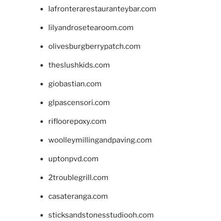
lafronterarestauranteybar.com
lilyandrosetearoom.com
olivesburgberrypatch.com
theslushkids.com
giobastian.com
glpascensori.com
rifloorepoxy.com
woolleymillingandpaving.com
uptonpvd.com
2troublegrill.com
casateranga.com
sticksandstonesstudiooh.com