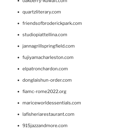
oakberry-kuwait.com
quartzliterary.com
friendsofbroderickpark.com
studiopiattellina.com
jannagrillspringfield.com
fujiyamacharleston.com
elpatronchardon.com
donglaishun-order.com
fiamc-rome2022.org
mariceworldessentials.com
lafisheriarestaurant.com
915jazzandmore.com