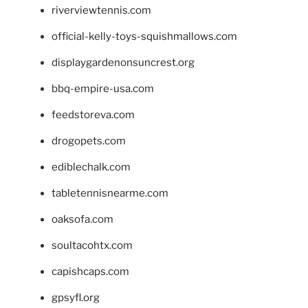
riverviewtennis.com
official-kelly-toys-squishmallows.com
displaygardenonsuncrest.org
bbq-empire-usa.com
feedstoreva.com
drogopets.com
ediblechalk.com
tabletennisnearme.com
oaksofa.com
soultacohtx.com
capishcaps.com
gpsyfl.org