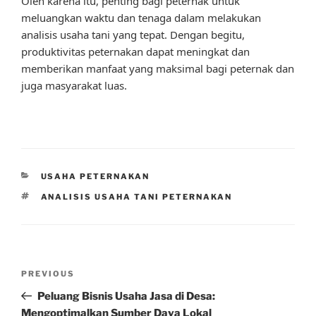
Oleh karena itu, penting bagi peternak untuk
meluangkan waktu dan tenaga dalam melakukan
analisis usaha tani yang tepat. Dengan begitu,
produktivitas peternakan dapat meningkat dan
memberikan manfaat yang maksimal bagi peternak dan
juga masyarakat luas.
CATEGORIES
USAHA PETERNAKAN
TAGS
ANALISIS USAHA TANI PETERNAKAN
Post
Previous
PREVIOUS
navigation
Post
Peluang Bisnis Usaha Jasa di Desa:
Mengoptimalkan Sumber Daya Lokal