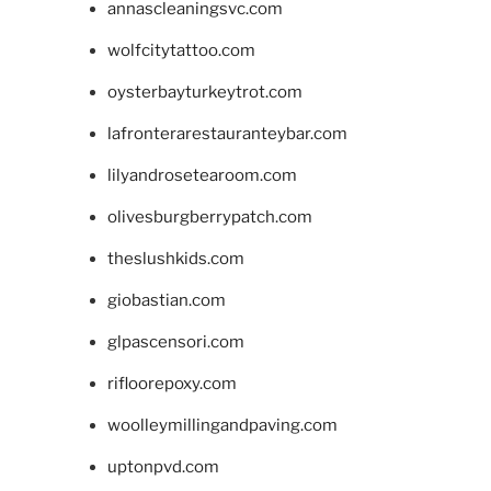
annascleaningsvc.com
wolfcitytattoo.com
oysterbayturkeytrot.com
lafronterarestauranteybar.com
lilyandrosetearoom.com
olivesburgberrypatch.com
theslushkids.com
giobastian.com
glpascensori.com
rifloorepoxy.com
woolleymillingandpaving.com
uptonpvd.com