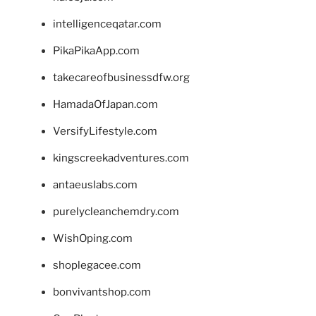
intelligenceqatar.com
PikaPikaApp.com
takecareofbusinessdfw.org
HamadaOfJapan.com
VersifyLifestyle.com
kingscreekadventures.com
antaeuslabs.com
purelycleanchemdry.com
WishOping.com
shoplegacee.com
bonvivantshop.com