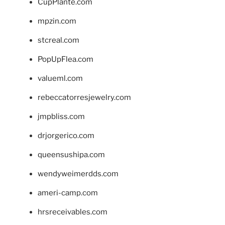
CupPlante.com
mpzin.com
stcreal.com
PopUpFlea.com
valueml.com
rebeccatorresjewelry.com
jmpbliss.com
drjorgerico.com
queensushipa.com
wendyweimerdds.com
ameri-camp.com
hrsreceivables.com