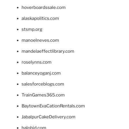
hoverboardssale.com
alaskapolitics.com
stsmp.org
manoelneves.com
mandelaeffectlibrary.com
roselynns.com
balanceyoganj.com
salesforceblogs.com
TrainGames365.com
BaytownEvaCationRentals.com
JabalpurCakeDelivery.com
halobjd.com