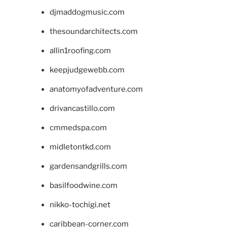
djmaddogmusic.com
thesoundarchitects.com
allin1roofing.com
keepjudgewebb.com
anatomyofadventure.com
drivancastillo.com
cmmedspa.com
midletontkd.com
gardensandgrills.com
basilfoodwine.com
nikko-tochigi.net
caribbean-corner.com