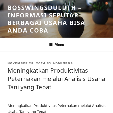
Skip
BOSSWINGSDULUTH –
to
INFORMASI SEPUTAR
content
BERBAGAI USAHA BISA
ANDA COBA
Menu
POSTED
NOVEMBER 28, 2024
BY
ADMINBOS
ON
Meningkatkan Produktivitas
Peternakan melalui Analisis Usaha
Tani yang Tepat
Meningkatkan Produktivitas Peternakan melalui Analisis
Usaha Tani yang Tepat