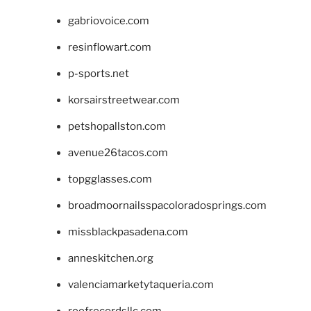
gabriovoice.com
resinflowart.com
p-sports.net
korsairstreetwear.com
petshopallston.com
avenue26tacos.com
topgglasses.com
broadmoornailsspacoloradosprings.com
missblackpasadena.com
anneskitchen.org
valenciamarketytaqueria.com
reefrecordsllc.com