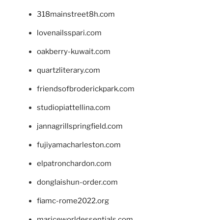
318mainstreet8h.com
lovenailsspari.com
oakberry-kuwait.com
quartzliterary.com
friendsofbroderickpark.com
studiopiattellina.com
jannagrillspringfield.com
fujiyamacharleston.com
elpatronchardon.com
donglaishun-order.com
fiamc-rome2022.org
mariceworldessentials.com