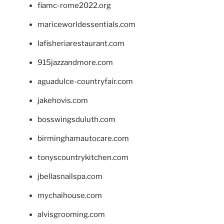
fiamc-rome2022.org
mariceworldessentials.com
lafisheriarestaurant.com
915jazzandmore.com
aguadulce-countryfair.com
jakehovis.com
bosswingsduluth.com
birminghamautocare.com
tonyscountrykitchen.com
jbellasnailspa.com
mychaihouse.com
alvisgrooming.com