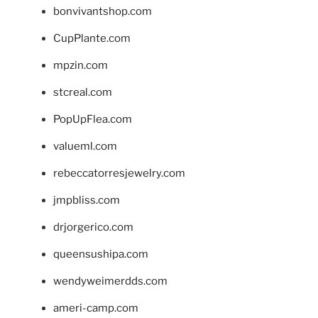
bonvivantshop.com
CupPlante.com
mpzin.com
stcreal.com
PopUpFlea.com
valueml.com
rebeccatorresjewelry.com
jmpbliss.com
drjorgerico.com
queensushipa.com
wendyweimerdds.com
ameri-camp.com