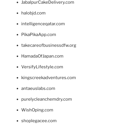
JabalpurCakeDelivery.com
halobjd.com
intelligenceqatar.com
PikaPikaApp.com
takecareofbusinessdfw.org
HamadaOfJapan.com
VersifyLifestyle.com
kingscreekadventures.com
antaeuslabs.com
purelycleanchemdry.com
WishOping.com
shoplegacee.com