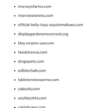
morseysfarms.com
riverviewtennis.com
official-kelly-toys-squishmallows.com
displaygardenonsuncrest.org
bbq-empire-usa.com
feedstoreva.com
drogopets.com
ediblechalk.com
tabletennisnearme.com
oaksofa.com
soultacohtx.com
capishcaps.com