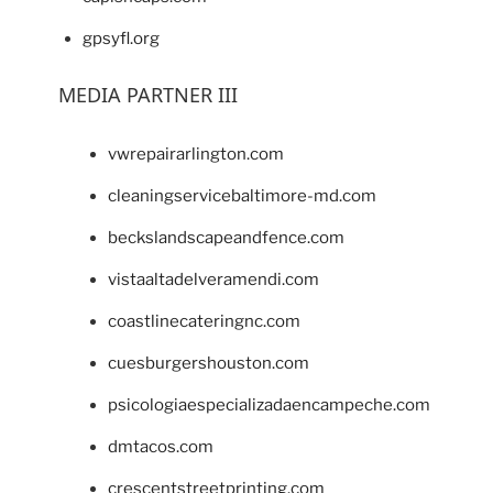
gpsyfl.org
MEDIA PARTNER III
vwrepairarlington.com
cleaningservicebaltimore-md.com
beckslandscapeandfence.com
vistaaltadelveramendi.com
coastlinecateringnc.com
cuesburgershouston.com
psicologiaespecializadaencampeche.com
dmtacos.com
crescentstreetprinting.com