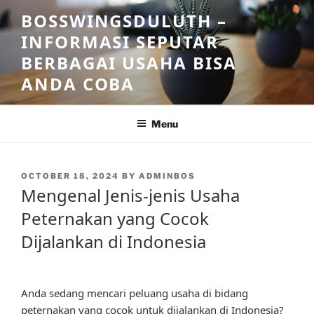
Skip
BOSSWINGSDULUTH –
to
INFORMASI SEPUTAR
content
BERBAGAI USAHA BISA
ANDA COBA
Menu
POSTED
OCTOBER 18, 2024
BY
ADMINBOS
ON
Mengenal Jenis-jenis Usaha
Peternakan yang Cocok
Dijalankan di Indonesia
Anda sedang mencari peluang usaha di bidang
peternakan yang cocok untuk dijalankan di Indonesia?