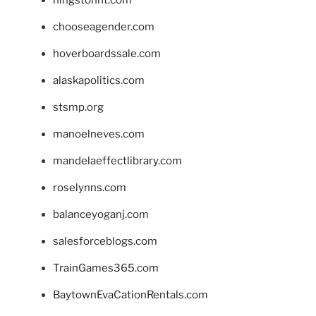
hingstonnt.com
chooseagender.com
hoverboardssale.com
alaskapolitics.com
stsmp.org
manoelneves.com
mandelaeffectlibrary.com
roselynns.com
balanceyoganj.com
salesforceblogs.com
TrainGames365.com
BaytownEvaCationRentals.com