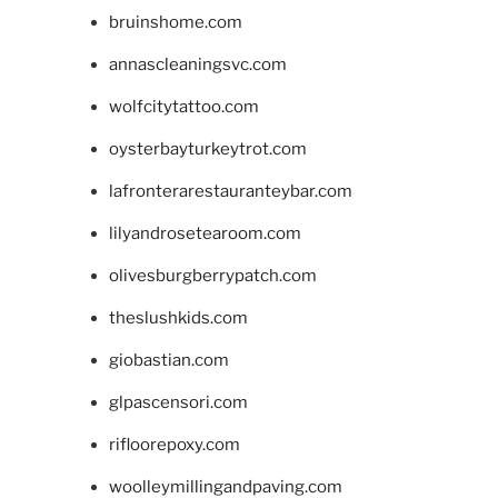
bruinshome.com
annascleaningsvc.com
wolfcitytattoo.com
oysterbayturkeytrot.com
lafronterarestauranteybar.com
lilyandrosetearoom.com
olivesburgberrypatch.com
theslushkids.com
giobastian.com
glpascensori.com
rifloorepoxy.com
woolleymillingandpaving.com