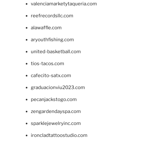
valenciamarketytaqueria.com
reefrecordsllc.com
alawaffle.com
aryouthfishing.com
united-basketball.com
tios-tacos.com
cafecito-satx.com
graduacionviu2023.com
pecanjackstogo.com
zengardendayspa.com
sparklejewelryinc.com
ironcladtattoostudio.com