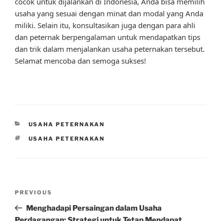
cocok untuk dijalankan di Indonesia, Anda bisa memilih
usaha yang sesuai dengan minat dan modal yang Anda
miliki. Selain itu, konsultasikan juga dengan para ahli
dan peternak berpengalaman untuk mendapatkan tips
dan trik dalam menjalankan usaha peternakan tersebut.
Selamat mencoba dan semoga sukses!
CATEGORIES
USAHA PETERNAKAN
TAGS
USAHA PETERNAKAN
Post
Previous
PREVIOUS
navigation
Post
Menghadapi Persaingan dalam Usaha
Perdagangan: Strategi untuk Tetap Mendapat