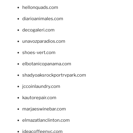
hellonquads.com
diarioanimales.com
decogaleri.com
unavozparadios.com
shoes-vert.com
elbotanicopanama.com
shadyoaksrockportrvpark.com
jccoinlaundry.com
kautorepair.com
marjaeswinebar.com
elmazatlanclinton.com
ideacoffeenyc.com