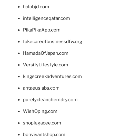
halobjd.com
intelligenceqatar.com
PikaPikaApp.com
takecareofbusinessdfw.org
HamadaOfJapan.com
VersifyLifestyle.com
kingscreekadventures.com
antaeuslabs.com
purelycleanchemdry.com
WishOping.com
shoplegacee.com
bonvivantshop.com