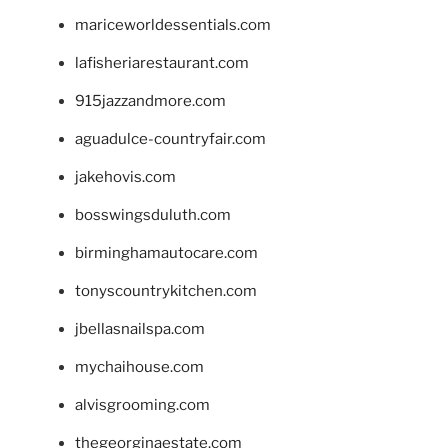
mariceworldessentials.com
lafisheriarestaurant.com
915jazzandmore.com
aguadulce-countryfair.com
jakehovis.com
bosswingsduluth.com
birminghamautocare.com
tonyscountrykitchen.com
jbellasnailspa.com
mychaihouse.com
alvisgrooming.com
thegeorginaestate.com