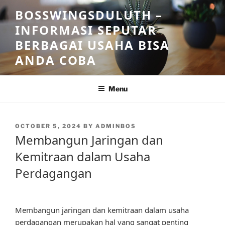
Skip
BOSSWINGSDULUTH –
to
INFORMASI SEPUTAR
content
BERBAGAI USAHA BISA
ANDA COBA
Menu
POSTED
OCTOBER 5, 2024
BY
ADMINBOS
ON
Membangun Jaringan dan
Kemitraan dalam Usaha
Perdagangan
Membangun jaringan dan kemitraan dalam usaha
perdagangan merupakan hal yang sangat penting