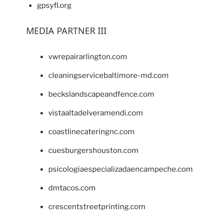
gpsyfl.org
MEDIA PARTNER III
vwrepairarlington.com
cleaningservicebaltimore-md.com
beckslandscapeandfence.com
vistaaltadelveramendi.com
coastlinecateringnc.com
cuesburgershouston.com
psicologiaespecializadaencampeche.com
dmtacos.com
crescentstreetprinting.com