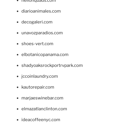
hellonquads.com
diarioanimales.com
decogaleri.com
unavozparadios.com
shoes-vert.com
elbotanicopanama.com
shadyoaksrockportrvpark.com
jccoinlaundry.com
kautorepair.com
marjaeswinebar.com
elmazatlanclinton.com
ideacoffeenyc.com