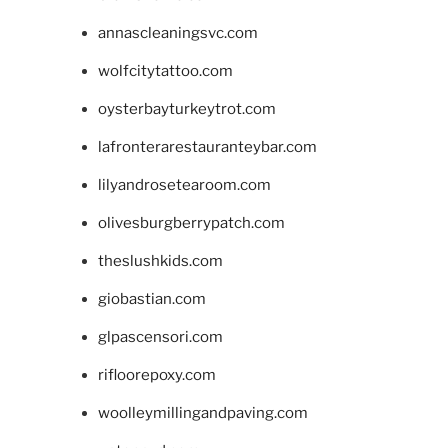
annascleaningsvc.com
wolfcitytattoo.com
oysterbayturkeytrot.com
lafronterarestauranteybar.com
lilyandrosetearoom.com
olivesburgberrypatch.com
theslushkids.com
giobastian.com
glpascensori.com
rifloorepoxy.com
woolleymillingandpaving.com