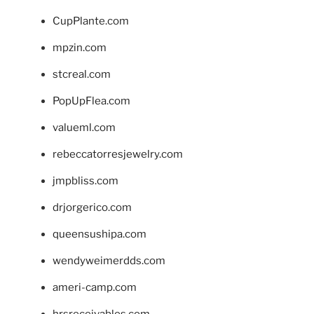
CupPlante.com
mpzin.com
stcreal.com
PopUpFlea.com
valueml.com
rebeccatorresjewelry.com
jmpbliss.com
drjorgerico.com
queensushipa.com
wendyweimerdds.com
ameri-camp.com
hrsreceivables.com