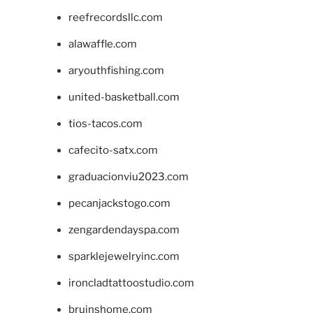
reefrecordsllc.com
alawaffle.com
aryouthfishing.com
united-basketball.com
tios-tacos.com
cafecito-satx.com
graduacionviu2023.com
pecanjackstogo.com
zengardendayspa.com
sparklejewelryinc.com
ironcladtattoostudio.com
bruinshome.com