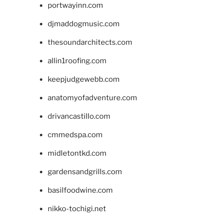
portwayinn.com
djmaddogmusic.com
thesoundarchitects.com
allin1roofing.com
keepjudgewebb.com
anatomyofadventure.com
drivancastillo.com
cmmedspa.com
midletontkd.com
gardensandgrills.com
basilfoodwine.com
nikko-tochigi.net