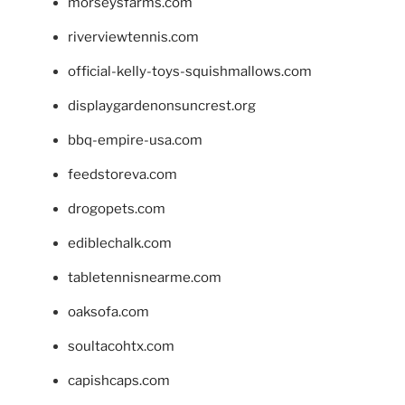
morseysfarms.com
riverviewtennis.com
official-kelly-toys-squishmallows.com
displaygardenonsuncrest.org
bbq-empire-usa.com
feedstoreva.com
drogopets.com
ediblechalk.com
tabletennisnearme.com
oaksofa.com
soultacohtx.com
capishcaps.com